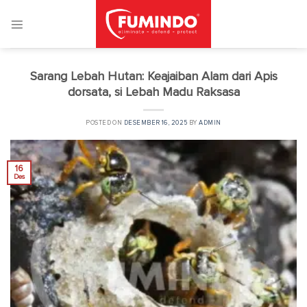
Skip
to
content
Sarang Lebah Hutan: Keajaiban Alam dari Apis
dorsata, si Lebah Madu Raksasa
POSTED ON
DESEMBER 16, 2025
BY
ADMIN
16
Des