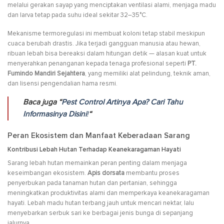
melalui gerakan sayap yang menciptakan ventilasi alami, menjaga madu
dan larva tetap pada suhu ideal sekitar 32–35°C.
Mekanisme termoregulasi ini membuat koloni tetap stabil meskipun
cuaca berubah drastis. Jika terjadi gangguan manusia atau hewan,
ribuan lebah bisa bereaksi dalam hitungan detik — alasan kuat untuk
menyerahkan penanganan kepada tenaga profesional seperti
PT.
Fumindo Mandiri Sejahtera
, yang memiliki alat pelindung, teknik aman,
dan lisensi pengendalian hama resmi.
Baca juga “
Pest Control Artinya Apa? Cari Tahu
Informasinya Disini
!
“
Peran Ekosistem dan Manfaat Keberadaan Sarang
Kontribusi Lebah Hutan Terhadap Keanekaragaman Hayati
Sarang lebah hutan memainkan peran penting dalam menjaga
keseimbangan ekosistem.
Apis dorsata
membantu proses
penyerbukan pada tanaman hutan dan pertanian, sehingga
meningkatkan produktivitas alami dan memperkaya keanekaragaman
hayati. Lebah madu hutan terbang jauh untuk mencari nektar, lalu
menyebarkan serbuk sari ke berbagai jenis bunga di sepanjang
jalurnya.