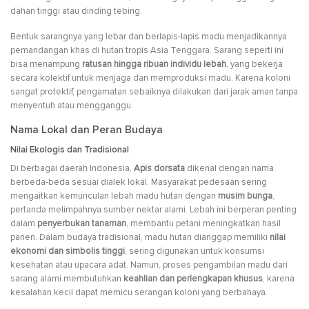
dahan tinggi atau dinding tebing.
Bentuk sarangnya yang lebar dan berlapis-lapis madu menjadikannya
pemandangan khas di hutan tropis Asia Tenggara. Sarang seperti ini
bisa menampung
ratusan hingga ribuan individu lebah
, yang bekerja
secara kolektif untuk menjaga dan memproduksi madu. Karena koloni
sangat protektif, pengamatan sebaiknya dilakukan dari jarak aman tanpa
menyentuh atau mengganggu.
Nama Lokal dan Peran Budaya
Nilai Ekologis dan Tradisional
Di berbagai daerah Indonesia,
Apis dorsata
dikenal dengan nama
berbeda-beda sesuai dialek lokal. Masyarakat pedesaan sering
mengaitkan kemunculan lebah madu hutan dengan
musim bunga
,
pertanda melimpahnya sumber nektar alami. Lebah ini berperan penting
dalam
penyerbukan tanaman
, membantu petani meningkatkan hasil
panen. Dalam budaya tradisional, madu hutan dianggap memiliki
nilai
ekonomi dan simbolis tinggi
, sering digunakan untuk konsumsi
kesehatan atau upacara adat. Namun, proses pengambilan madu dari
sarang alami membutuhkan
keahlian dan perlengkapan khusus
, karena
kesalahan kecil dapat memicu serangan koloni yang berbahaya.