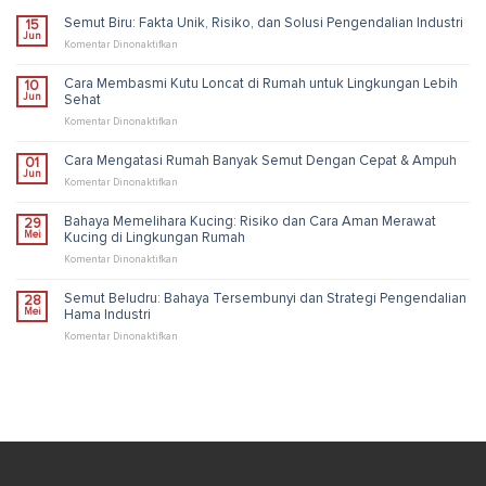
Semut Biru: Fakta Unik, Risiko, dan Solusi Pengendalian Industri
15
Jun
pada
Komentar Dinonaktifkan
Semut
Biru:
Cara Membasmi Kutu Loncat di Rumah untuk Lingkungan Lebih
10
Fakta
Jun
Sehat
Unik,
Risiko,
pada
Komentar Dinonaktifkan
dan
Cara
Solusi
Membasmi
Cara Mengatasi Rumah Banyak Semut Dengan Cepat & Ampuh
01
Pengendalian
Kutu
Jun
Industri
Loncat
pada
Komentar Dinonaktifkan
di
Cara
Rumah
Mengatasi
Bahaya Memelihara Kucing: Risiko dan Cara Aman Merawat
29
untuk
Rumah
Mei
Kucing di Lingkungan Rumah
Lingkungan
Banyak
Lebih
Semut
pada
Komentar Dinonaktifkan
Sehat
Dengan
Bahaya
Cepat
Memelihara
Semut Beludru: Bahaya Tersembunyi dan Strategi Pengendalian
28
&
Kucing:
Mei
Hama Industri
Ampuh
Risiko
dan
pada
Komentar Dinonaktifkan
Cara
Semut
Aman
Beludru:
Merawat
Bahaya
Kucing
Tersembunyi
di
dan
Lingkungan
Strategi
Rumah
Pengendalian
Hama
Industri