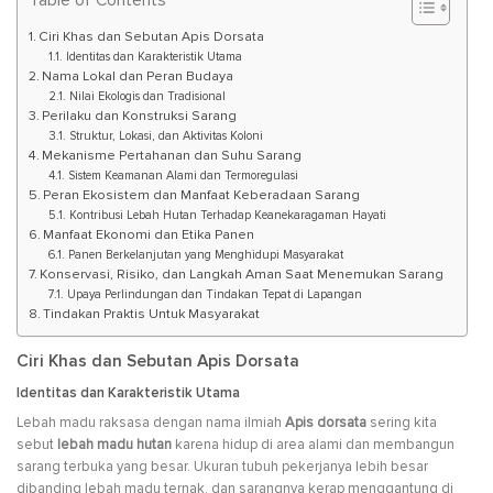
Table of Contents
Ciri Khas dan Sebutan Apis Dorsata
Identitas dan Karakteristik Utama
Nama Lokal dan Peran Budaya
Nilai Ekologis dan Tradisional
Perilaku dan Konstruksi Sarang
Struktur, Lokasi, dan Aktivitas Koloni
Mekanisme Pertahanan dan Suhu Sarang
Sistem Keamanan Alami dan Termoregulasi
Peran Ekosistem dan Manfaat Keberadaan Sarang
Kontribusi Lebah Hutan Terhadap Keanekaragaman Hayati
Manfaat Ekonomi dan Etika Panen
Panen Berkelanjutan yang Menghidupi Masyarakat
Konservasi, Risiko, dan Langkah Aman Saat Menemukan Sarang
Upaya Perlindungan dan Tindakan Tepat di Lapangan
Tindakan Praktis Untuk Masyarakat
Ciri Khas dan Sebutan Apis Dorsata
Identitas dan Karakteristik Utama
Lebah madu raksasa dengan nama ilmiah
Apis dorsata
sering kita
sebut
lebah madu hutan
karena hidup di area alami dan membangun
sarang terbuka yang besar. Ukuran tubuh pekerjanya lebih besar
dibanding lebah madu ternak, dan sarangnya kerap menggantung di