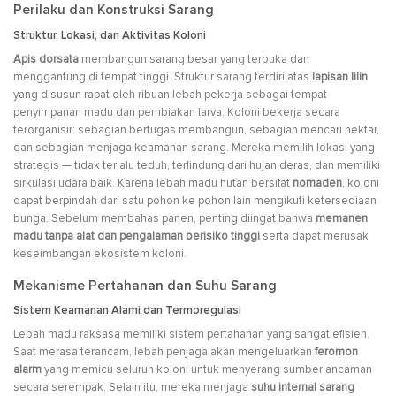
Perilaku dan Konstruksi Sarang
Struktur, Lokasi, dan Aktivitas Koloni
Apis dorsata
membangun sarang besar yang terbuka dan
menggantung di tempat tinggi. Struktur sarang terdiri atas
lapisan lilin
yang disusun rapat oleh ribuan lebah pekerja sebagai tempat
penyimpanan madu dan pembiakan larva. Koloni bekerja secara
terorganisir: sebagian bertugas membangun, sebagian mencari nektar,
dan sebagian menjaga keamanan sarang. Mereka memilih lokasi yang
strategis — tidak terlalu teduh, terlindung dari hujan deras, dan memiliki
sirkulasi udara baik. Karena lebah madu hutan bersifat
nomaden
, koloni
dapat berpindah dari satu pohon ke pohon lain mengikuti ketersediaan
bunga. Sebelum membahas panen, penting diingat bahwa
memanen
madu tanpa alat dan pengalaman berisiko tinggi
serta dapat merusak
keseimbangan ekosistem koloni.
Mekanisme Pertahanan dan Suhu Sarang
Sistem Keamanan Alami dan Termoregulasi
Lebah madu raksasa memiliki sistem pertahanan yang sangat efisien.
Saat merasa terancam, lebah penjaga akan mengeluarkan
feromon
alarm
yang memicu seluruh koloni untuk menyerang sumber ancaman
secara serempak. Selain itu, mereka menjaga
suhu internal sarang