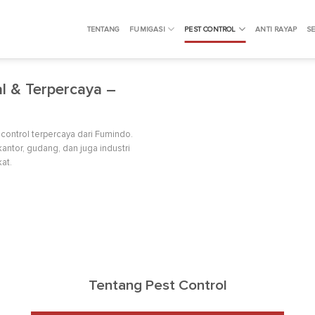
TENTANG
FUMIGASI
PEST CONTROL
ANTI RAYAP
SE
al & Terpercaya –
ontrol terpercaya dari Fumindo.
ntor, gudang, dan juga industri
at.
Tentang Pest Control