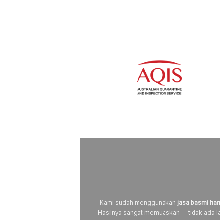
Kami sudah menggunakan
jasa basmi ha
Hasilnya sangat memuaskan — tidak ada lag