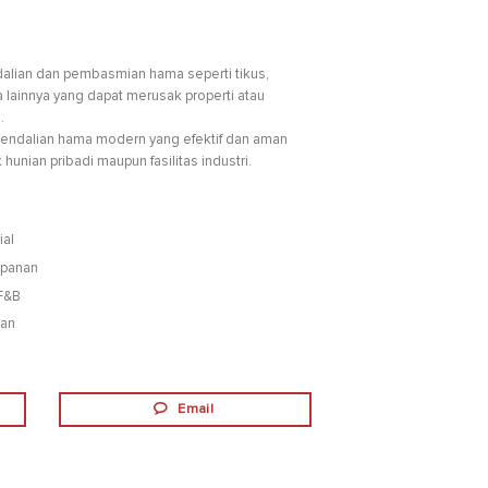
dalian dan pembasmian hama seperti tikus,
 lainnya yang dapat merusak properti atau
.
endalian hama modern yang efektif dan aman
hunian pribadi maupun fasilitas industri.
ial
mpanan
 F&B
kan
Email