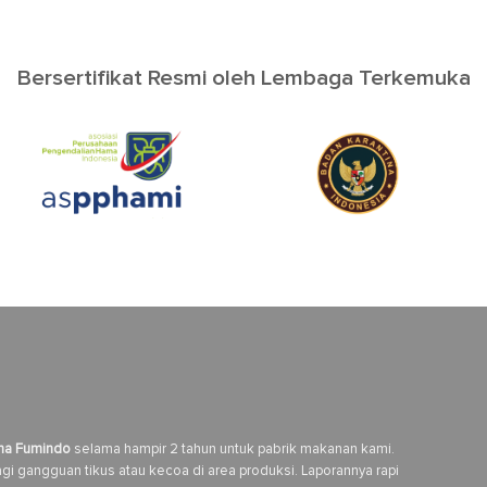
Bersertifikat Resmi oleh Lembaga Terkemuka
ma Fumindo
selama hampir 2 tahun untuk pabrik makanan kami.
i gangguan tikus atau kecoa di area produksi. Laporannya rapi