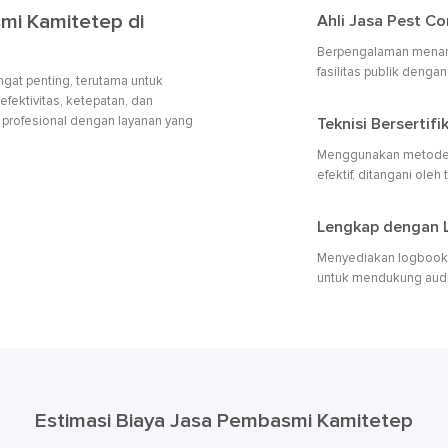
mi Kamitetep di
Ahli Jasa Pest Co
Berpengalaman menanga
fasilitas publik denga
ngat penting, terutama untuk
fektivitas, ketepatan, dan
 profesional dengan layanan yang
Teknisi Berserti
Menggunakan metode 
efektif, ditangani oleh
Lengkap dengan L
Menyediakan logbook, l
untuk mendukung audi
Estimasi Biaya Jasa Pembasmi Kamitetep