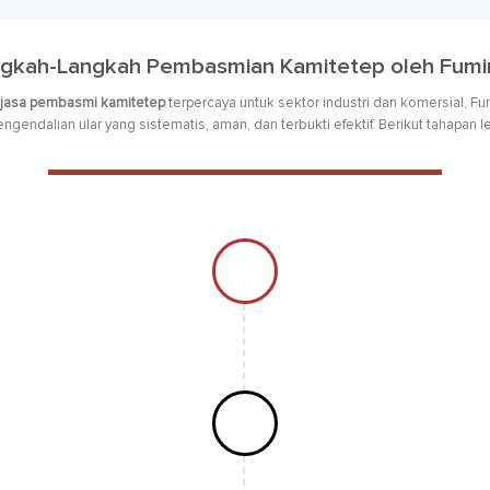
gkah-Langkah Pembasmian Kamitetep oleh Fum
jasa pembasmi kamitetep
terpercaya untuk sektor industri dan komersial, 
gendalian ular yang sistematis, aman, dan terbukti efektif. Berikut tahapan 
Inspeksi & Surve
Tim teknisi Fumind
terindikasi rumah ka
amitetep
n kombinasi metode
ang sesuai standar