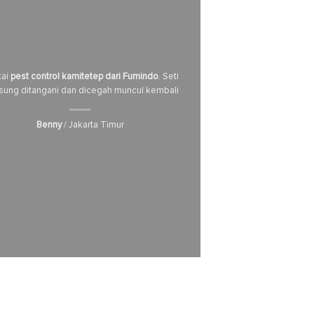
kai
pest control kamitetep dari Fumindo
. Setiap sarang
sung ditangani dan dicegah muncul kembali
Benny
/ Jakarta Timur