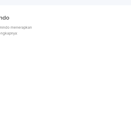
indo
Fumindo menerapkan
lengkapnya:
i Lokasi
o akan melakukan
inspeksi di area yang
mitetep.