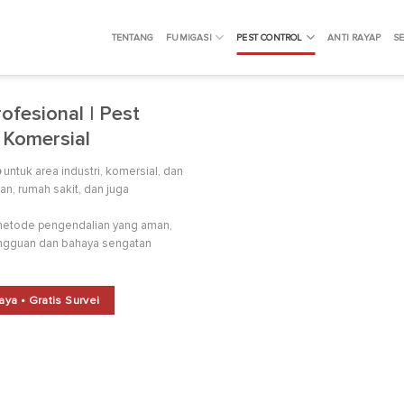
TENTANG
FUMIGASI
PEST CONTROL
ANTI RAYAP
SE
fesional | Pest
 Komersial
p
untuk area industri, komersial, dan
an, rumah sakit, dan juga
 metode pengendalian yang aman,
angguan dan bahaya sengatan
ya • Gratis Survei