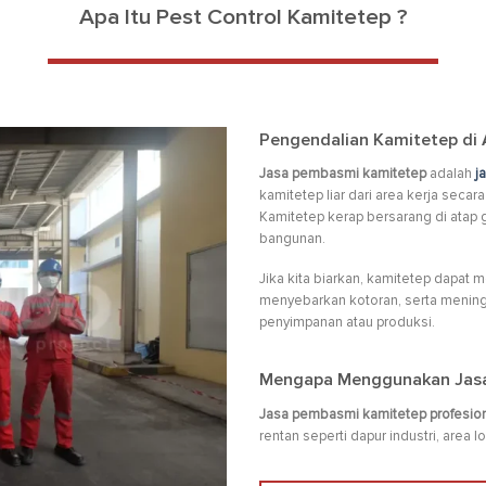
Apa Itu Pest Control Kamitetep ?
Pengendalian Kamitetep di A
Jasa pembasmi kamitetep
adalah
j
kamitetep liar dari area kerja seca
Kamitetep kerap bersarang di atap g
bangunan.
Jika kita biarkan, kamitetep dapat
menyebarkan kotoran, serta mening
penyimpanan atau produksi.
Mengapa Menggunakan Jasa
Jasa pembasmi kamitetep profesio
rentan seperti dapur industri, area lo