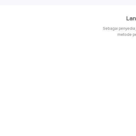
Lan
Sebagai penyedia
metode pen
Penerapan Metode Pengendalian K
Berdasarkan hasil inspeksi, kami menerapka
dengan menggunakan bahan dan perangkat y