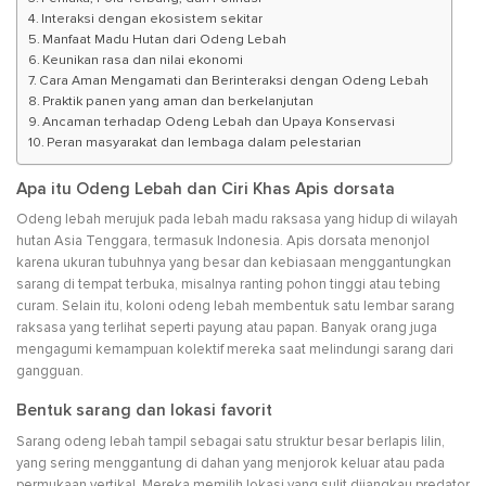
Interaksi dengan ekosistem sekitar
Manfaat Madu Hutan dari Odeng Lebah
Keunikan rasa dan nilai ekonomi
Cara Aman Mengamati dan Berinteraksi dengan Odeng Lebah
Praktik panen yang aman dan berkelanjutan
Ancaman terhadap Odeng Lebah dan Upaya Konservasi
Peran masyarakat dan lembaga dalam pelestarian
Apa itu Odeng Lebah dan Ciri Khas Apis dorsata
Odeng lebah merujuk pada lebah madu raksasa yang hidup di wilayah
hutan Asia Tenggara, termasuk Indonesia. Apis dorsata menonjol
karena ukuran tubuhnya yang besar dan kebiasaan menggantungkan
sarang di tempat terbuka, misalnya ranting pohon tinggi atau tebing
curam. Selain itu, koloni odeng lebah membentuk satu lembar sarang
raksasa yang terlihat seperti payung atau papan. Banyak orang juga
mengagumi kemampuan kolektif mereka saat melindungi sarang dari
gangguan.
Bentuk sarang dan lokasi favorit
Sarang odeng lebah tampil sebagai satu struktur besar berlapis lilin,
yang sering menggantung di dahan yang menjorok keluar atau pada
permukaan vertikal. Mereka memilih lokasi yang sulit dijangkau predator