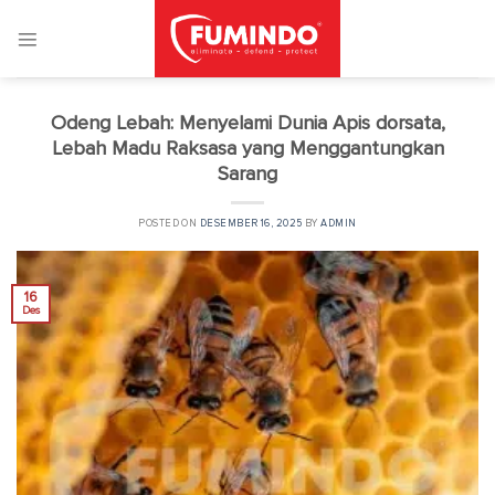
Skip
to
content
Odeng Lebah: Menyelami Dunia Apis dorsata,
Lebah Madu Raksasa yang Menggantungkan
Sarang
POSTED ON
DESEMBER 16, 2025
BY
ADMIN
16
Des