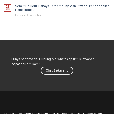
Sehat
Dengan
Bahaya
Cepat
Memelihara
Semut Beludru: Bahaya Tersembunyi dan Strategi Pengendalian
28
&
Kucing:
Mei
Hama Industri
Ampuh
Risiko
dan
pada
Komentar Dinonaktifkan
Cara
Semut
Aman
Beludru:
Merawat
Bahaya
Kucing
Tersembunyi
di
dan
Lingkungan
Strategi
Rumah
Pengendalian
Hama
Industri
Punya pertanyaan? Hubungi via WhatsApp untuk jawaban
cepat dari tim kami!
Chat Sekarang