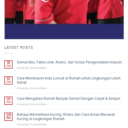
LATEST POSTS
Semut Biru: Fakta Unik, Risiko, dan Solusi Pengendalian Industri
15
Jun
pada
Komentar Dinonaktifkan
Semut
Biru:
Cara Membasmi Kutu Loncat di Rumah untuk Lingkungan Lebih
10
Fakta
Jun
Sehat
Unik,
Risiko,
pada
Komentar Dinonaktifkan
dan
Cara
Solusi
Membasmi
Cara Mengatasi Rumah Banyak Semut Dengan Cepat & Ampuh
01
Pengendalian
Kutu
Jun
Industri
Loncat
pada
Komentar Dinonaktifkan
di
Cara
Rumah
Mengatasi
Bahaya Memelihara Kucing: Risiko dan Cara Aman Merawat
29
untuk
Rumah
Mei
Kucing di Lingkungan Rumah
Lingkungan
Banyak
Lebih
Semut
pada
Komentar Dinonaktifkan