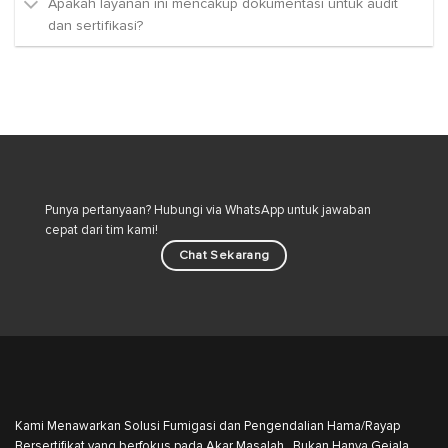
Apakah layanan ini mencakup dokumentasi untuk audit
dan sertifikasi?
Punya pertanyaan? Hubungi via WhatsApp untuk jawaban
cepat dari tim kami!
Chat Sekarang
Kami Menawarkan Solusi Fumigasi dan Pengendalian Hama/Rayap
Bersertifikat yang berfokus pada Akar Masalah , Bukan Hanya Gejala.