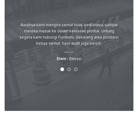
 Layanan
Awalnya kami mengira semut tidak berbahaya, sampai
Kami 
tanggap.
mereka masuk ke dalam kemasan produk. Untung
prof
.
segera kami hubungi Fumindo. Sekarang area produksi
memb
bebas semut, hasil audit juga bersih.
Erwin
/ Bekasi