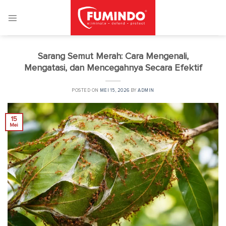
Skip
to
content
Sarang Semut Merah: Cara Mengenali,
Mengatasi, dan Mencegahnya Secara Efektif
POSTED ON
MEI 15, 2026
BY
ADMIN
15
Mei