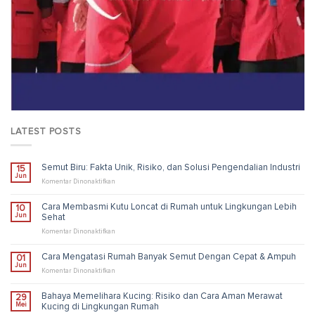
LATEST POSTS
Semut Biru: Fakta Unik, Risiko, dan Solusi Pengendalian Industri
15
Jun
pada
Komentar Dinonaktifkan
Semut
Biru:
Cara Membasmi Kutu Loncat di Rumah untuk Lingkungan Lebih
10
Fakta
Jun
Sehat
Unik,
Risiko,
pada
Komentar Dinonaktifkan
dan
Cara
Solusi
Membasmi
Cara Mengatasi Rumah Banyak Semut Dengan Cepat & Ampuh
01
Pengendalian
Kutu
Jun
Industri
Loncat
pada
Komentar Dinonaktifkan
di
Cara
Rumah
Mengatasi
Bahaya Memelihara Kucing: Risiko dan Cara Aman Merawat
29
untuk
Rumah
Mei
Kucing di Lingkungan Rumah
Lingkungan
Banyak