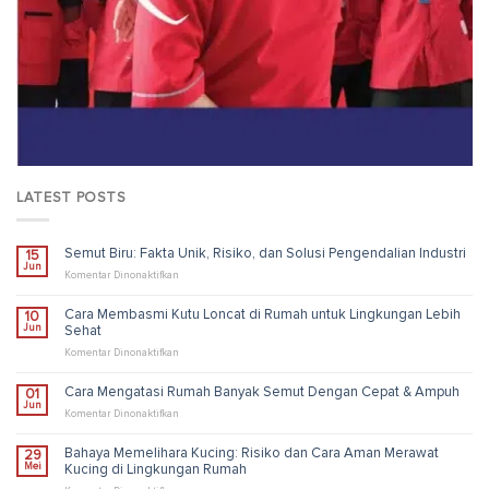
LATEST POSTS
Semut Biru: Fakta Unik, Risiko, dan Solusi Pengendalian Industri
15
Jun
pada
Komentar Dinonaktifkan
Semut
Biru:
Cara Membasmi Kutu Loncat di Rumah untuk Lingkungan Lebih
10
Fakta
Jun
Sehat
Unik,
Risiko,
pada
Komentar Dinonaktifkan
dan
Cara
Solusi
Membasmi
Cara Mengatasi Rumah Banyak Semut Dengan Cepat & Ampuh
01
Pengendalian
Kutu
Jun
Industri
Loncat
pada
Komentar Dinonaktifkan
di
Cara
Rumah
Mengatasi
Bahaya Memelihara Kucing: Risiko dan Cara Aman Merawat
29
untuk
Rumah
Mei
Kucing di Lingkungan Rumah
Lingkungan
Banyak