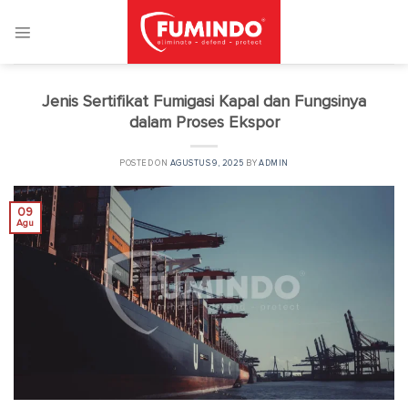
Skip
to
content
Jenis Sertifikat Fumigasi Kapal dan Fungsinya
dalam Proses Ekspor
POSTED ON
AGUSTUS 9, 2025
BY
ADMIN
09
Agu