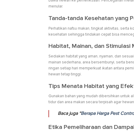
bawa hewan ke pemeriksaan. Pencegahan melalu
menular.
Tanda-tanda Kesehatan yang P
Perhatikan nafsu makan, tingkat aktivitas, serta 
kesehatan sehingga tindakan cepat bisa mencega
Habitat, Mainan, dan Stimulasi
Sediakan habitat yang aman, nyaman, dan sesuai
mainan sederhana, area bersembunyi, serta benda 
ringan setiap hari memperkuat ikatan antara pemil
hewan tetap tinggi.
Tips Menata Habitat yang Efekt
Gunakan bahan yang mudah dibersihkan untuk alas
tidur dan area makan secara terpisah agar hewa
Baca juga “
Berapa Harga Pest Control
Etika Pemeliharaan dan Dampa