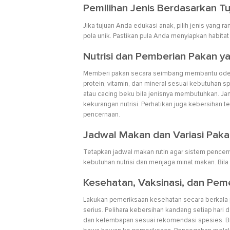
Pemilihan Jenis Berdasarkan T
Jika tujuan Anda edukasi anak, pilih jenis yang r
pola unik. Pastikan pula Anda menyiapkan habita
Nutrisi dan Pemberian Pakan y
Memberi pakan secara seimbang membantu odeng 
protein, vitamin, dan mineral sesuai kebutuhan 
atau cacing beku bila jenisnya membutuhkan. J
kekurangan nutrisi. Perhatikan juga kebersihan t
pencernaan.
Jadwal Makan dan Variasi Pak
Tetapkan jadwal makan rutin agar sistem pencern
kebutuhan nutrisi dan menjaga minat makan. Bila
Kesehatan, Vaksinasi, dan Pem
Lakukan pemeriksaan kesehatan secara berkala
serius. Pelihara kebersihan kandang setiap hari
dan kelembapan sesuai rekomendasi spesies. Bila