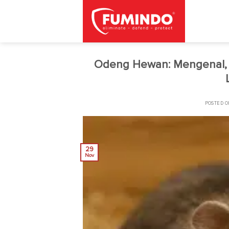
Skip
to
content
Odeng Hewan: Mengenal, 
POSTED 
29
Nov