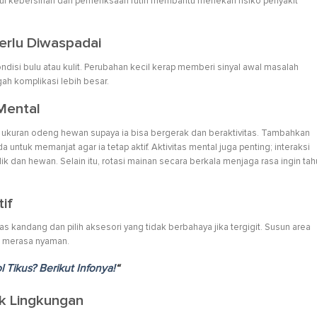
i kebersihan dan pemeriksaan rutin membantu menekan risiko penyakit
erlu Diwaspadai
kondisi bulu atau kulit. Perubahan kecil kerap memberi sinyal awal masalah
h komplikasi lebih besar.
 Mental
 ukuran odeng hewan supaya ia bisa bergerak dan beraktivitas. Tambahkan
untuk memanjat agar ia tetap aktif. Aktivitas mental juga penting; interaksi
ik dan hewan. Selain itu, rotasi mainan secara berkala menjaga rasa ingin tah
if
 kandang dan pilih aksesori yang tidak berbahaya jika tergigit. Susun area
n merasa nyaman.
 Tikus? Berikut Infonya!
“
k Lingkungan