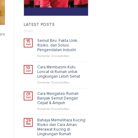
LATEST POSTS
ara
Semut Biru: Fakta Unik,
15
Jun
Risiko, dan Solusi
Pengendalian Industri
pada
Komentar Dinonaktifkan
Semut
Biru:
Cara Membasmi Kutu
10
Fakta
Jun
Loncat di Rumah untuk
Unik,
Lingkungan Lebih Sehat
Risiko,
dan
pada
Komentar Dinonaktifkan
Solusi
Cara
Pengendalian
Membasmi
Cara Mengatasi Rumah
01
Industri
Kutu
Jun
Banyak Semut Dengan
Loncat
Cepat & Ampuh
di
Rumah
pada
Komentar Dinonaktifkan
untuk
Cara
Lingkungan
Mengatasi
Bahaya Memelihara Kucing:
29
Lebih
Rumah
Mei
Risiko dan Cara Aman
Sehat
Banyak
Merawat Kucing di
Semut
Lingkungan Rumah
Dengan