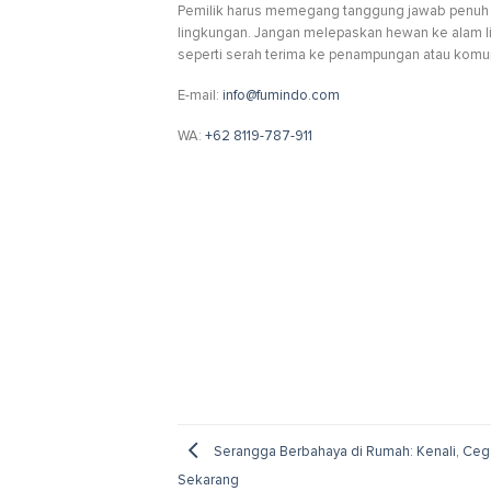
Pemilik harus memegang tanggung jawab penuh
lingkungan. Jangan melepaskan hewan ke alam liar
seperti serah terima ke penampungan atau komun
E-mail:
info@fumindo.com
WA:
+62 8119-787-911
Serangga Berbahaya di Rumah: Kenali, Cega
Sekarang