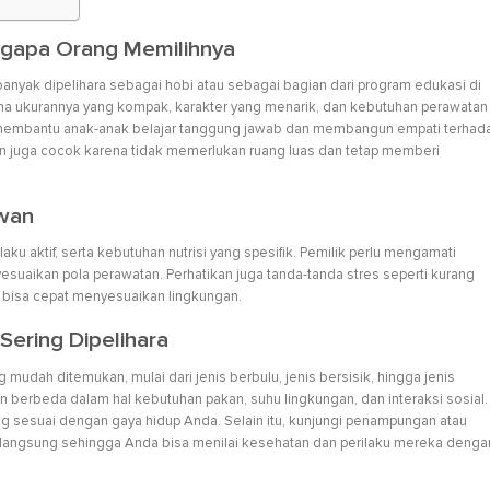
gapa Orang Memilihnya
nyak dipelihara sebagai hobi atau sebagai bagian dari program edukasi di
a ukurannya yang kompak, karakter yang menarik, dan kebutuhan perawatan
an membantu anak-anak belajar tanggung jawab dan membangun empati terhad
n juga cocok karena tidak memerlukan ruang luas dan tetap memberi
wan
ku aktif, serta kebutuhan nutrisi yang spesifik. Pemilik perlu mengamati
esuaikan pola perawatan. Perhatikan juga tanda-tanda stres seperti kurang
a bisa cepat menyesuaikan lingkungan.
Sering Dipelihara
udah ditemukan, mulai dari jenis berbulu, jenis bersisik, hingga jenis
n berbeda dalam hal kebutuhan pakan, suhu lingkungan, dan interaksi sosial.
ang sesuai dengan gaya hidup Anda. Selain itu, kunjungi penampungan atau
 langsung sehingga Anda bisa menilai kesehatan dan perilaku mereka denga