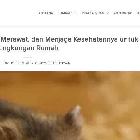
TENTANG
FUMIGASI
PEST CONTROL
ANTI RAYAP
SE
Merawat, dan Menjaga Kesehatannya untuk
Lingkungan Rumah
ON
NOVEMBER 29, 2025
BY
RAYMOND SETIYAWAN