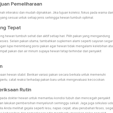
ujuan Pemeliharaan
amah interaksi dan mudah dijinakkan. Jika tujuan koleksi, fokus pada warna da
t yang sesuai untuk setiap jenis sehingga hewan tumbuh optimal.
ang Tepat
hewan tumbuh sehat dan aktif setiap hari. Pilih pakan yang mengandung
spesies. Selain pakan utama, tambahkan suplemen alami seperti sayuran segar
angan lupa menimbang porsi pakan agar hewan tidak mengalami kelebihan ata
empat pakan dan air minum supaya hewan tetap terhindar dari penyakit
an
aan hewan stabil. Berikan variasi pakan secara berkala untuk memenuhi
 perlu, catat reaksi terhadap pakan baru untuk mengevaluasi kecocokan.
eriksaan Rutin
 pada dokter hewan untuk memantau kondisi tubuh dan mencegah penyakit
 dan lakukan pembersihan menyeluruh seminggu sekali. Jaga juga sirkulasi ud
 Anda melihat gejala seperti lesu, napas cepat, atau perubahan feses, sege