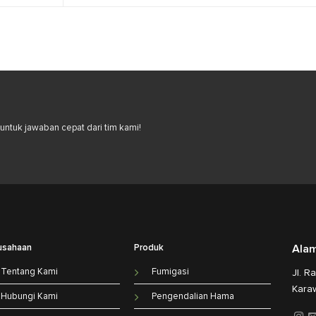
ntuk jawaban cepat dari tim kami!
usahaan
Produk
Ala
Tentang Kami
Fumigasi
Jl. R
Kara
Hubungi Kami
Pengendalian Hama