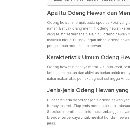
Apa itu Odeng Hewan dan Men
Odeng hewan merujuk pada spesies kecil yang ba
rumah. Banyak orang memilih odeng hewan karen
yang relatif sederhana. Selain itu, odeng hew
makhluk hidup. Di lingkungan urban, odeng hewa
pengalaman memelihara hewan.
Karakteristik Umum Odeng He
Odeng hewan biasanya memiliki tubuh kecil, perila
kebiasaan makan dan aktivitas harian untuk meny
nafsu makan atau perilaku agresif sehingga And
Jenis-jenis Odeng Hewan yang 
Di pasaran ada beberapa jenis odeng hewan yang m
bersayap kecil. Tiap jenis menunjukkan kebiasaa
Sebelum memilih, cari informasi tentang jenis y
breeder terpercaya untuk melihat kondisi hewan
jelas.