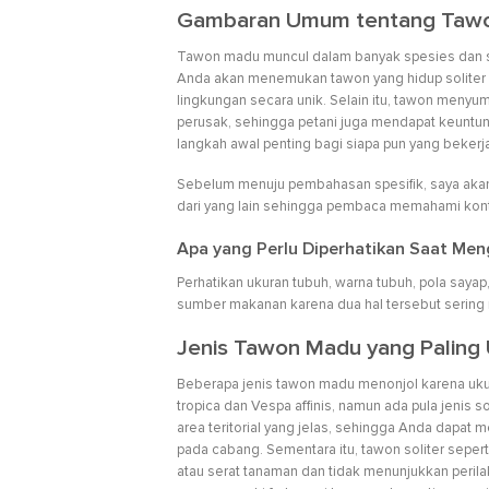
Gambaran Umum tentang Tawo
Tawon madu muncul dalam banyak spesies dan se
Anda akan menemukan tawon yang hidup soliter 
lingkungan secara unik. Selain itu, tawon men
perusak, sehingga petani juga mendapat keuntun
langkah awal penting bagi siapa pun yang bekerja
Sebelum menuju pembahasan spesifik, saya aka
dari yang lain sehingga pembaca memahami kon
Apa yang Perlu Diperhatikan Saat Meng
Perhatikan ukuran tubuh, warna tubuh, pola saya
sumber makanan karena dua hal tersebut sering 
Jenis Tawon Madu yang Paling
Beberapa jenis tawon madu menonjol karena uku
tropica dan Vespa affinis, namun ada pula jenis 
area teritorial yang jelas, sehingga Anda dapa
pada cabang. Sementara itu, tawon soliter seper
atau serat tanaman dan tidak menunjukkan perilak