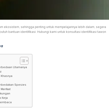
m ekosistem, sehingga penting untuk mempelajarinya lebih dalam, segera
tuh bantuan identifikasi. Hubungi kami untuk konsultasi identifikasi tawon
ya
erbedaan Utamanya
si
i Khasnya
Membedakan Spesies
 Manfaat
gkungan
 Kerja
 Pembaca