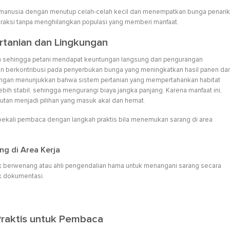
tas manusia dengan menutup celah-celah kecil dan menempatkan bunga penarik
nteraksi tanpa menghilangkan populasi yang memberi manfaat.
tanian dan Lingkungan
ehingga petani mendapat keuntungan langsung dari pengurangan
on berkontribusi pada penyerbukan bunga yang meningkatkan hasil panen da
pangan menunjukkan bahwa sistem pertanian yang mempertahankan habitat
h stabil, sehingga mengurangi biaya jangka panjang. Karena manfaat ini,
jutan menjadi pilihan yang masuk akal dan hemat.
ekali pembaca dengan langkah praktis bila menemukan sarang di area
g di Area Kerja
hak berwenang atau ahli pengendalian hama untuk menangani sarang secara
k dokumentasi.
raktis untuk Pembaca