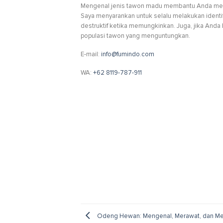
Mengenal jenis tawon madu membantu Anda meman
Saya menyarankan untuk selalu melakukan ident
destruktif ketika memungkinkan. Juga, jika Anda 
populasi tawon yang menguntungkan.
E-mail:
info@fumindo.com
WA:
+62 8119-787-911
Odeng Hewan: Mengenal, Merawat, dan M