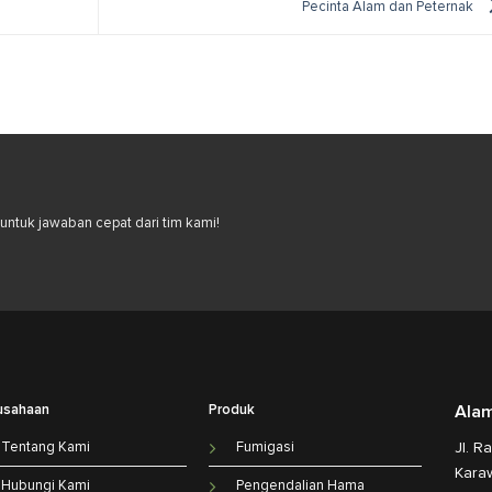
Pecinta Alam dan Peternak
ntuk jawaban cepat dari tim kami!
usahaan
Produk
Ala
Tentang Kami
Fumigasi
Jl. R
Kara
Hubungi Kami
Pengendalian Hama