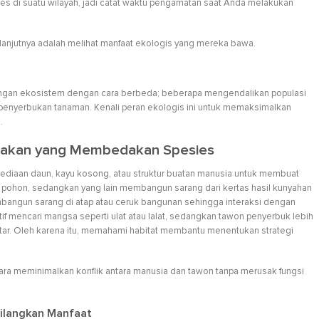
s di suatu wilayah, jadi catat waktu pengamatan saat Anda melakukan
anjutnya adalah melihat manfaat ekologis yang mereka bawa.
angan ekosistem dengan cara berbeda; beberapa mengendalikan populasi
enyerbukan tanaman. Kenali peran ekologis ini untuk memaksimalkan
.
u Makan yang Membedakan Spesies
ediaan daun, kayu kosong, atau struktur buatan manusia untuk membuat
pohon, sedangkan yang lain membangun sarang dari kertas hasil kunyahan
mbangun sarang di atap atau ceruk bangunan sehingga interaksi dengan
tif mencari mangsa seperti ulat atau lalat, sedangkan tawon penyerbuk lebih
ar. Oleh karena itu, memahami habitat membantu menentukan strategi
ra meminimalkan konflik antara manusia dan tawon tanpa merusak fungsi
ilangkan Manfaat