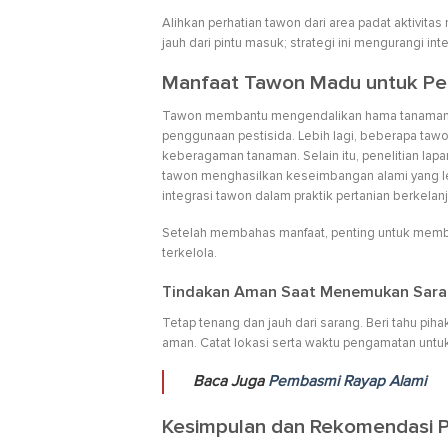
Alihkan perhatian tawon dari area padat aktivi
jauh dari pintu masuk; strategi ini mengurangi i
Manfaat Tawon Madu untuk Per
Tawon membantu mengendalikan hama tanaman s
penggunaan pestisida. Lebih lagi, beberapa taw
keberagaman tanaman. Selain itu, penelitian la
tawon menghasilkan keseimbangan alami yang lebi
integrasi tawon dalam praktik pertanian berkelan
Setelah membahas manfaat, penting untuk memb
terkelola.
Tindakan Aman Saat Menemukan Saran
Tetap tenang dan jauh dari sarang. Beri tahu pi
aman. Catat lokasi serta waktu pengamatan untu
Baca Juga
Pembasmi Rayap Alami
Kesimpulan dan Rekomendasi P