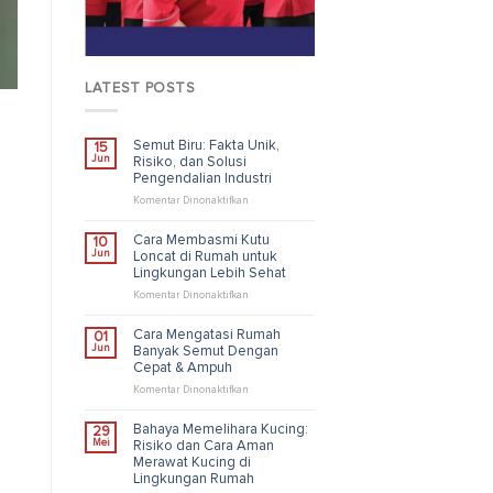
LATEST POSTS
Semut Biru: Fakta Unik,
15
Jun
Risiko, dan Solusi
Pengendalian Industri
pada
Komentar Dinonaktifkan
Semut
Biru:
Cara Membasmi Kutu
10
Fakta
Jun
Loncat di Rumah untuk
Unik,
Lingkungan Lebih Sehat
Risiko,
dan
pada
Komentar Dinonaktifkan
Solusi
Cara
Pengendalian
Membasmi
Cara Mengatasi Rumah
01
Industri
Kutu
Jun
Banyak Semut Dengan
Loncat
Cepat & Ampuh
di
Rumah
pada
Komentar Dinonaktifkan
untuk
Cara
Lingkungan
Mengatasi
Bahaya Memelihara Kucing:
29
Lebih
Rumah
Mei
Risiko dan Cara Aman
Sehat
Banyak
Merawat Kucing di
Semut
Lingkungan Rumah
Dengan