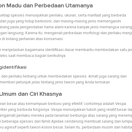
n Madu dan Perbedaan Utamanya
tiap spesies menunjukkan perilaku, ukuran, serta manfaat yang berbeda.
dan juga yang hidup berkoloni, dan masing-masing jenis memengaruhi
yumbang pada pengendalian hama alami karena banyak jenis memangsa seran
gan langsung. Karena itu, mengenali perbedaan morfologi dan perilaku menj
 di bidang pertanian atau konservasi.
n menjelaskan bagaimana identifikasi dasar membantu membedakan satu je
teks saat membaca bagian berikutnya.
identifikasi
p, dan perilaku terbang untuk membedakan spesies. Amati juga sarang dan
memberi petunjuk jelas tentang jenis tawon yang Anda temukan.
 Umum dan Ciri Khasnya
ran besar atau kemampuan berburu yang efektif; contohnya adalah Vespa
soliter yang berbeda fungsinya. Vespa menunjukkan tubuh yang relatif besar d
t mengamati perilaku mereka pada tanaman berbunga atau sarang yang menem
ti beberapa spesies dari famili Apidae cenderung membuat sarang dari lumpu
u agresif seperti tawon koloni besar. Selain itu, perbedaan musim dan habita