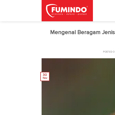
Skip
to
content
Mengenal Beragam Jenis 
POSTED 
30
Nov