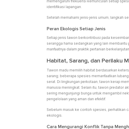
memengaruhi frekuensi kemunculan setiap spesie
identifikasi lapangan.
Setelah memahami jenis-jenis umum, langkah sel
Peran Ekologis Setiap Jenis
Setiap jenis tawon berkontribusi pada keseimb
serangga hama sedangkan yang lain membantu p
manfaatnya dalam praktik pertanian berkelanjutan
Habitat, Sarang, dan Perilak
Tawon madu memilih habitat berdasarkan keters
sarang; beberapa spesies memanfaatkan lubang 
serat. Di lingkungan perkotaan, tawon kerap me
manusia meningkat. Selain itu, tawon predator ak
sering mengunjungi bunga untuk mengambil nekt
pengelolaan yang aman dan efektif.
Sebelum masuk ke contoh spesies, perhatikan ca
ekologis.
Cara Mengurangi Konflik Tanpa Mengh