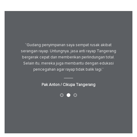
setelah
“Gudang penyimpanan saya sempat rusak akibat
“Jasa ant
si datang
serangan rayap. Untungnya, jasa anti rayap Tangerang
Mulai 
. Hasilnya
bergerak cepat dan memberikan perlindungan total.
semu
ayap yang
Selain itu, mereka juga membantu dengan edukasi
menjela
pencegahan agar rayap tidak balik lagi.”
Pak Anton / Cikupa Tangerang