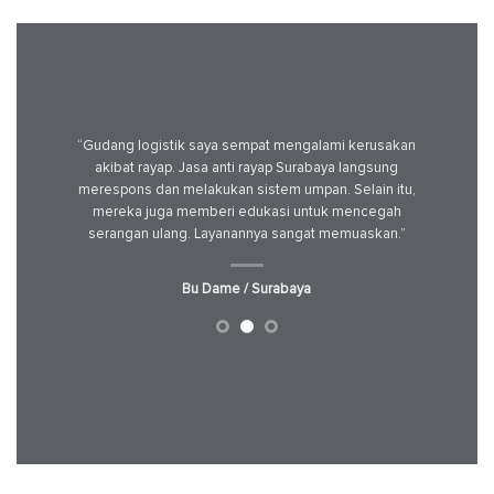
ya saat
“Gudang logistik saya sempat mengalami kerusakan
“Saya me
tang tepat
akibat rayap. Jasa anti rayap Surabaya langsung
anti ra
treatment
merespons dan melakukan sistem umpan. Selain itu,
pelap
 dan aman
mereka juga memberi edukasi untuk mencegah
menjelas
serangan ulang. Layanannya sangat memuaskan.”
Bu Dame / Surabaya