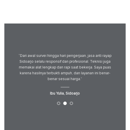
 renovasi.
“Dari awal survei hingga hari pengerjaan, jasa anti rayap
“Rayap 
 pasca-
Sidoarjo selalu responsif dan profesional. Teknisi juga
saya kh
han lama.
memakai alat lengkap dan rapi saat bekerja. Saya puas
gunakan 
”
karena hasilnya terbukti ampuh, dan layanan ini benar-
Ruko 
benar sesuai harga.”
Ibu Yulia, Sidoarjo