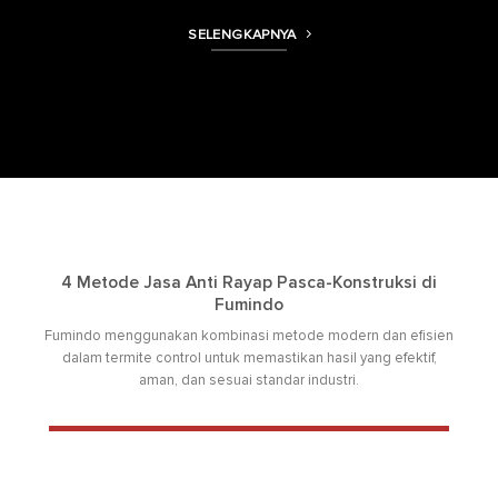
SELENGKAPNYA
4 Metode Jasa Anti Rayap Pasca-Konstruksi di
Fumindo
Fumindo menggunakan kombinasi metode modern dan efisien
dalam termite control untuk memastikan hasil yang efektif,
aman, dan sesuai standar industri.