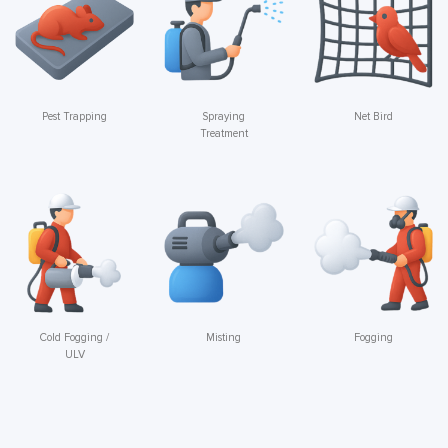
Pest Trapping
Spraying
Net Bird
Treatment
Cold Fogging /
Misting
Fogging
ULV