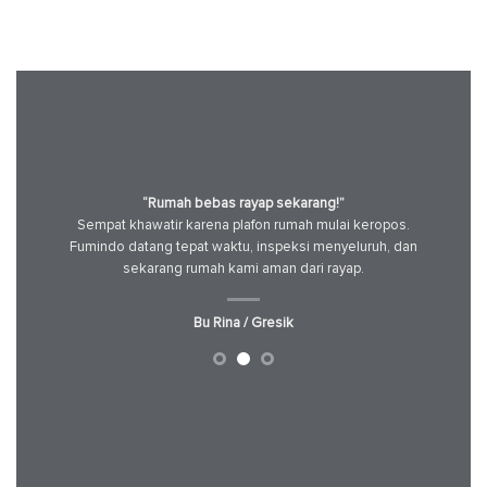
“Rumah bebas rayap sekarang!”
Kawasan
Sempat khawatir karena plafon rumah mulai keropos.
Pabrik k
 hilang
Fumindo datang tepat waktu, inspeksi menyeluruh, dan
HACCP.
ngkap dan
sekarang rumah kami aman dari rayap.
standar k
Bu Rina / Gresik