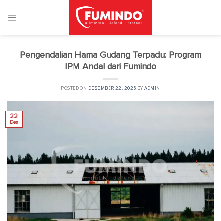
Skip
to
content
Pengendalian Hama Gudang Terpadu: Program
IPM Andal dari Fumindo
POSTED ON
DESEMBER 22, 2025
BY
ADMIN
22
Des