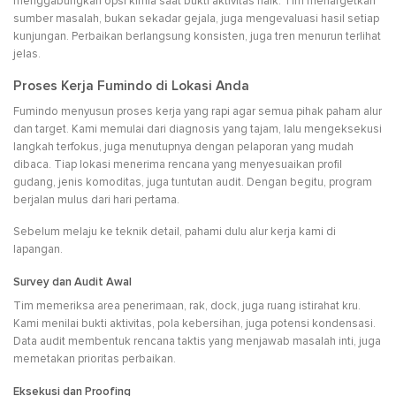
menggabungkan opsi kimia saat bukti aktivitas naik. Tim menargetkan
sumber masalah, bukan sekadar gejala, juga mengevaluasi hasil setiap
kunjungan. Perbaikan berlangsung konsisten, juga tren menurun terlihat
jelas.
Proses Kerja Fumindo di Lokasi Anda
Fumindo menyusun proses kerja yang rapi agar semua pihak paham alur
dan target. Kami memulai dari diagnosis yang tajam, lalu mengeksekusi
langkah terfokus, juga menutupnya dengan pelaporan yang mudah
dibaca. Tiap lokasi menerima rencana yang menyesuaikan profil
gudang, jenis komoditas, juga tuntutan audit. Dengan begitu, program
berjalan mulus dari hari pertama.
Sebelum melaju ke teknik detail, pahami dulu alur kerja kami di
lapangan.
Survey dan Audit Awal
Tim memeriksa area penerimaan, rak, dock, juga ruang istirahat kru.
Kami menilai bukti aktivitas, pola kebersihan, juga potensi kondensasi.
Data audit membentuk rencana taktis yang menjawab masalah inti, juga
memetakan prioritas perbaikan.
Eksekusi dan Proofing