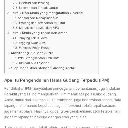
Eksekusi dan Proofing
Laporan dan Tindak Lanjut
Teknik Non-Kimia yang Menguatkan Operasi
Sanitasi dan Manajemen Sisa
Proofing dan Ketahanan Struktur
Manajemen Layout dan FIFO
Teknik Kimia yang Tepat dan Aman
Spraying Fokus Lokasi
Fogging Skala Area
Fumigasi Fosfin Presisi
Monitoring, KPI, dan Audit
Peta Perangkat dan Tren Data
KPI dan SLA Layanan
Siap Menaikkan Standar Gudang Anda?
Apa itu Pengendalian Hama Gudang Terpadu (IPM)
Pendekatan IPM menyatukan pencegahan, pemantauan, juga tindakan
korektif yang saling menguatkan. Tim membaca pola risiko gudang
Anda, mulai dari titik masuk, kelembapan, juga kebersihan harian. Data
lapangan memandu keputusan agar intervensi selalu tepat sasaran,
juga hemat biaya. Hasilnya, gudang bergerak efisien, stok tetap aman,
juga tim lapangan bekerja dengan arah yang jelas.
Sebelum masuk ke detail teknis, mari lihat komponen utama yang