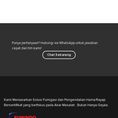
Cara
Semut
Aman
Beludru:
Merawat
Bahaya
Kucing
Tersembunyi
di
dan
Lingkungan
Strategi
Rumah
Pengendalian
Hama
Industri
Punya pertanyaan? Hubungi via WhatsApp untuk jawaban
cepat dari tim kami!
Chat Sekarang
Kami Menawarkan Solusi Fumigasi dan Pengendalian Hama/Rayap
Bersertifikat yang berfokus pada Akar Masalah , Bukan Hanya Gejala.