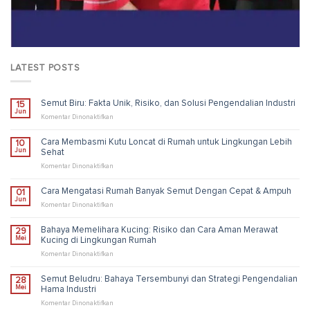
LATEST POSTS
Semut Biru: Fakta Unik, Risiko, dan Solusi Pengendalian Industri
15
Jun
pada
Komentar Dinonaktifkan
Semut
Biru:
Cara Membasmi Kutu Loncat di Rumah untuk Lingkungan Lebih
10
Fakta
Jun
Sehat
Unik,
Risiko,
pada
Komentar Dinonaktifkan
dan
Cara
Solusi
Membasmi
Cara Mengatasi Rumah Banyak Semut Dengan Cepat & Ampuh
01
Pengendalian
Kutu
Jun
Industri
Loncat
pada
Komentar Dinonaktifkan
di
Cara
Rumah
Mengatasi
Bahaya Memelihara Kucing: Risiko dan Cara Aman Merawat
29
untuk
Rumah
Mei
Kucing di Lingkungan Rumah
Lingkungan
Banyak
Lebih
Semut
pada
Komentar Dinonaktifkan
Sehat
Dengan
Bahaya
Cepat
Memelihara
Semut Beludru: Bahaya Tersembunyi dan Strategi Pengendalian
28
&
Kucing:
Mei
Hama Industri
Ampuh
Risiko
dan
pada
Komentar Dinonaktifkan