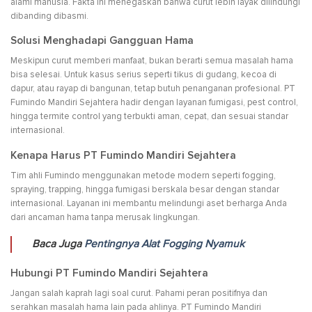
alami manusia. Fakta ini menegaskan bahwa curut lebih layak dilindungi
dibanding dibasmi.
Solusi Menghadapi Gangguan Hama
Meskipun curut memberi manfaat, bukan berarti semua masalah hama
bisa selesai. Untuk kasus serius seperti tikus di gudang, kecoa di
dapur, atau rayap di bangunan, tetap butuh penanganan profesional. PT
Fumindo Mandiri Sejahtera hadir dengan layanan fumigasi, pest control,
hingga termite control yang terbukti aman, cepat, dan sesuai standar
internasional.
Kenapa Harus PT Fumindo Mandiri Sejahtera
Tim ahli Fumindo menggunakan metode modern seperti fogging,
spraying, trapping, hingga fumigasi berskala besar dengan standar
internasional. Layanan ini membantu melindungi aset berharga Anda
dari ancaman hama tanpa merusak lingkungan.
Baca Juga
Pentingnya Alat Fogging Nyamuk
Hubungi PT Fumindo Mandiri Sejahtera
Jangan salah kaprah lagi soal curut. Pahami peran positifnya dan
serahkan masalah hama lain pada ahlinya. PT Fumindo Mandiri