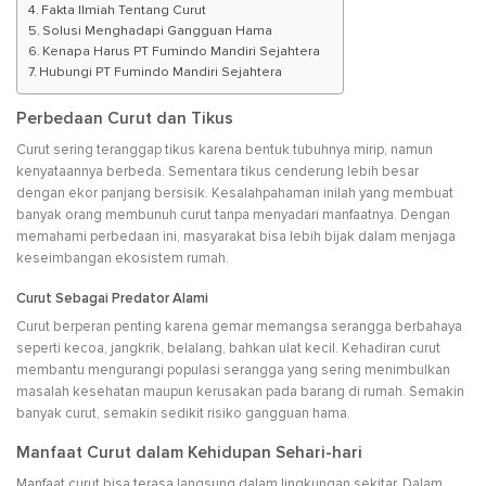
Fakta Ilmiah Tentang Curut
Solusi Menghadapi Gangguan Hama
Kenapa Harus PT Fumindo Mandiri Sejahtera
Hubungi PT Fumindo Mandiri Sejahtera
Perbedaan Curut dan Tikus
Curut sering teranggap tikus karena bentuk tubuhnya mirip, namun
kenyataannya berbeda. Sementara tikus cenderung lebih besar
dengan ekor panjang bersisik. Kesalahpahaman inilah yang membuat
banyak orang membunuh curut tanpa menyadari manfaatnya. Dengan
memahami perbedaan ini, masyarakat bisa lebih bijak dalam menjaga
keseimbangan ekosistem rumah.
Curut Sebagai Predator Alami
Curut berperan penting karena gemar memangsa serangga berbahaya
seperti kecoa, jangkrik, belalang, bahkan ulat kecil. Kehadiran curut
membantu mengurangi populasi serangga yang sering menimbulkan
masalah kesehatan maupun kerusakan pada barang di rumah. Semakin
banyak curut, semakin sedikit risiko gangguan hama.
Manfaat Curut dalam Kehidupan Sehari-hari
Manfaat curut bisa terasa langsung dalam lingkungan sekitar. Dalam