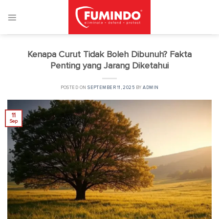
Skip
to
content
Kenapa Curut Tidak Boleh Dibunuh? Fakta
Penting yang Jarang Diketahui
POSTED ON
SEPTEMBER 11, 2025
BY
ADMIN
11
Sep