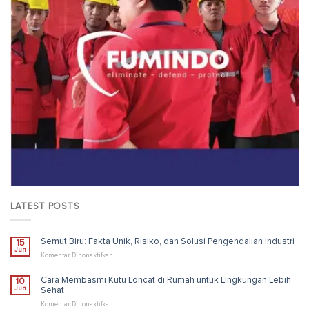
LATEST POSTS
Semut Biru: Fakta Unik, Risiko, dan Solusi Pengendalian Industri
15
Jun
pada
Komentar Dinonaktifkan
Semut
Biru:
Cara Membasmi Kutu Loncat di Rumah untuk Lingkungan Lebih
10
Fakta
Jun
Sehat
Unik,
Risiko,
pada
Komentar Dinonaktifkan