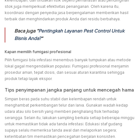
kelembapan, dan tindakan fisik seperti pemanasan atau pendinginan
stok juga memperkuat efektivitas penanganan. Oleh karena itu,
koordinasi dengan penyedia jasa berpengalaman memberikan hasil
terbaik dan menghindarkan produk Anda dari residu berbahaya.
Baca juga “
Pentingkah Layanan Pest Control Untuk
Bisnis Anda?
“
Kapan memilih fumigasi profesional
Pilih fumigasi bila infestasi menembus banyak tumpukan atau metode
lokal gagal mengendalikan populasi. Fumigasi profesional menjamin
prosedur aman, tepat dosis, dan sesuai aturan karantina sehingga
produk tetap layak ekspor.
Tips penyimpanan jangka panjang untuk mencegah hama
Simpan beras pada suhu stabil dan kelembapan rendah untuk
menghambat perkembangan telur dan larva. Gunakan wadah kedap
udara atau silo bersih yang memberi penghalang fisik terhadap
serangga. Selain itu, lakukan sampling berkala setiap beberapa minggu
untuk memastikan tidak ada tanda infestasi. Edukasi staf gudang
supaya selalu memeriksa tanda awal dan melaporkan segera;
keterlibatan tim memastikan pencegahan berjalan konsisten.