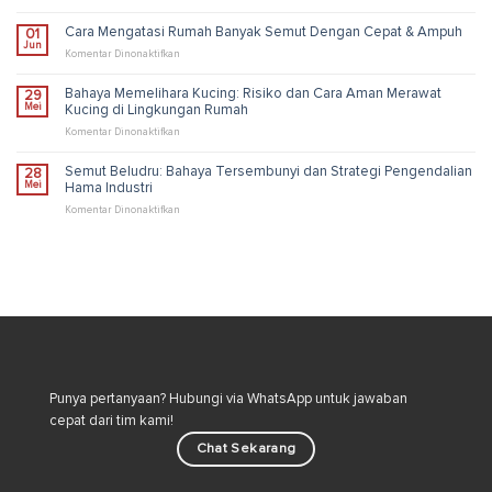
dan
Cara
Solusi
Membasmi
Cara Mengatasi Rumah Banyak Semut Dengan Cepat & Ampuh
01
Pengendalian
Kutu
Jun
Industri
Loncat
pada
Komentar Dinonaktifkan
di
Cara
Rumah
Mengatasi
Bahaya Memelihara Kucing: Risiko dan Cara Aman Merawat
29
untuk
Rumah
Mei
Kucing di Lingkungan Rumah
Lingkungan
Banyak
Lebih
Semut
pada
Komentar Dinonaktifkan
Sehat
Dengan
Bahaya
Cepat
Memelihara
Semut Beludru: Bahaya Tersembunyi dan Strategi Pengendalian
28
&
Kucing:
Mei
Hama Industri
Ampuh
Risiko
dan
pada
Komentar Dinonaktifkan
Cara
Semut
Aman
Beludru:
Merawat
Bahaya
Kucing
Tersembunyi
di
dan
Lingkungan
Strategi
Rumah
Pengendalian
Hama
Industri
Punya pertanyaan? Hubungi via WhatsApp untuk jawaban
cepat dari tim kami!
Chat Sekarang