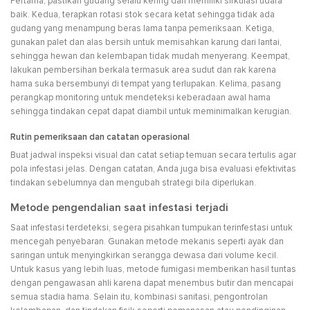
Pertama, pastikan gudang selalu kering dan memiliki sirkulasi udara
baik. Kedua, terapkan rotasi stok secara ketat sehingga tidak ada
gudang yang menampung beras lama tanpa pemeriksaan. Ketiga,
gunakan palet dan alas bersih untuk memisahkan karung dari lantai,
sehingga hewan dan kelembapan tidak mudah menyerang. Keempat,
lakukan pembersihan berkala termasuk area sudut dan rak karena
hama suka bersembunyi di tempat yang terlupakan. Kelima, pasang
perangkap monitoring untuk mendeteksi keberadaan awal hama
sehingga tindakan cepat dapat diambil untuk meminimalkan kerugian.
Rutin pemeriksaan dan catatan operasional
Buat jadwal inspeksi visual dan catat setiap temuan secara tertulis agar
pola infestasi jelas. Dengan catatan, Anda juga bisa evaluasi efektivitas
tindakan sebelumnya dan mengubah strategi bila diperlukan.
Metode pengendalian saat infestasi terjadi
Saat infestasi terdeteksi, segera pisahkan tumpukan terinfestasi untuk
mencegah penyebaran. Gunakan metode mekanis seperti ayak dan
saringan untuk menyingkirkan serangga dewasa dari volume kecil.
Untuk kasus yang lebih luas, metode fumigasi memberikan hasil tuntas
dengan pengawasan ahli karena dapat menembus butir dan mencapai
semua stadia hama. Selain itu, kombinasi sanitasi, pengontrolan