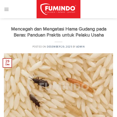
Skip
to
content
Mencegah dan Mengatasi Hama Gudang pada
Beras: Panduan Praktis untuk Pelaku Usaha
POSTED ON
DESEMBER 29, 2025
BY
ADMIN
29
Des