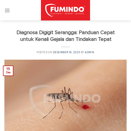
Skip
to
content
Diagnosa Digigit Serangga: Panduan Cepat
untuk Kenali Gejala dan Tindakan Tepat
POSTED ON
DESEMBER 19, 2025
BY
ADMIN
19
Des