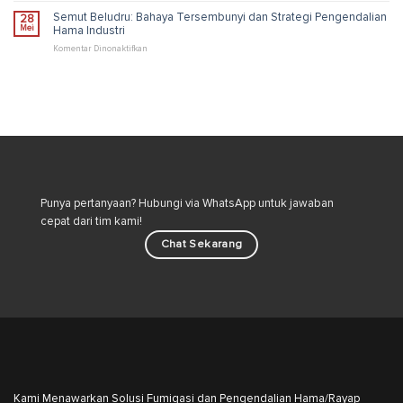
Cepat
Memelihara
Semut Beludru: Bahaya Tersembunyi dan Strategi Pengendalian
28
&
Kucing:
Mei
Hama Industri
Ampuh
Risiko
dan
pada
Komentar Dinonaktifkan
Cara
Semut
Aman
Beludru:
Merawat
Bahaya
Kucing
Tersembunyi
di
dan
Lingkungan
Strategi
Rumah
Pengendalian
Hama
Industri
Punya pertanyaan? Hubungi via WhatsApp untuk jawaban
cepat dari tim kami!
Chat Sekarang
Kami Menawarkan Solusi Fumigasi dan Pengendalian Hama/Rayap