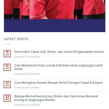
LATEST POSTS
Semut Biru: Fakta Unik, Risiko, dan Solusi Pengendalian Industri
15
Jun
pada
Komentar Dinonaktifkan
Semut
Biru:
Cara Membasmi Kutu Loncat di Rumah untuk Lingkungan Lebih
10
Fakta
Jun
Sehat
Unik,
Risiko,
pada
Komentar Dinonaktifkan
dan
Cara
Solusi
Membasmi
Cara Mengatasi Rumah Banyak Semut Dengan Cepat & Ampuh
01
Pengendalian
Kutu
Jun
Industri
Loncat
pada
Komentar Dinonaktifkan
di
Cara
Rumah
Mengatasi
Bahaya Memelihara Kucing: Risiko dan Cara Aman Merawat
29
untuk
Rumah
Mei
Kucing di Lingkungan Rumah
Lingkungan
Banyak
Lebih
Semut
pada
Komentar Dinonaktifkan
Sehat
Dengan
Bahaya