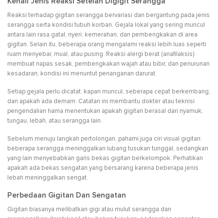
Kenali Jenis Reaksi Setelah Digigit Serangga
Reaksi terhadap gigitan serangga bervariasi dan bergantung pada jenis
serangga serta kondisi tubuh korban. Gejala lokal yang sering muncul
antara lain rasa gatal, nyeri, kemerahan, dan pembengkakan di area
gigitan. Selain itu, beberapa orang mengalami reaksi lebih luas seperti
ruam menyebar, mual, atau pusing. Reaksi alergi berat (anafilaksis)
membuat napas sesak, pembengkakan wajah atau bibir, dan penurunan
kesadaran; kondisi ini menuntut penanganan darurat.
Setiap gejala perlu dicatat: kapan muncul, seberapa cepat berkembang,
dan apakah ada demam. Catatan ini membantu dokter atau teknisi
pengendalian hama menentukan apakah gigitan berasal dari nyamuk,
tungau, lebah, atau serangga lain.
Sebelum menuju langkah pertolongan, pahami juga ciri visual gigitan:
beberapa serangga meninggalkan lubang tusukan tunggal, sedangkan
yang lain menyebabkan garis bekas gigitan berkelompok. Perhatikan
apakah ada bekas sengatan yang bersarang karena beberapa jenis
lebah meninggalkan sengat.
Perbedaan Gigitan Dan Sengatan
Gigitan biasanya melibatkan gigi atau mulut serangga dan