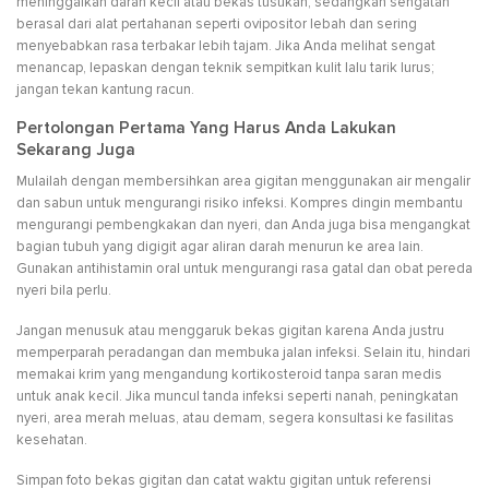
meninggalkan darah kecil atau bekas tusukan, sedangkan sengatan
berasal dari alat pertahanan seperti ovipositor lebah dan sering
menyebabkan rasa terbakar lebih tajam. Jika Anda melihat sengat
menancap, lepaskan dengan teknik sempitkan kulit lalu tarik lurus;
jangan tekan kantung racun.
Pertolongan Pertama Yang Harus Anda Lakukan
Sekarang Juga
Mulailah dengan membersihkan area gigitan menggunakan air mengalir
dan sabun untuk mengurangi risiko infeksi. Kompres dingin membantu
mengurangi pembengkakan dan nyeri, dan Anda juga bisa mengangkat
bagian tubuh yang digigit agar aliran darah menurun ke area lain.
Gunakan antihistamin oral untuk mengurangi rasa gatal dan obat pereda
nyeri bila perlu.
Jangan menusuk atau menggaruk bekas gigitan karena Anda justru
memperparah peradangan dan membuka jalan infeksi. Selain itu, hindari
memakai krim yang mengandung kortikosteroid tanpa saran medis
untuk anak kecil. Jika muncul tanda infeksi seperti nanah, peningkatan
nyeri, area merah meluas, atau demam, segera konsultasi ke fasilitas
kesehatan.
Simpan foto bekas gigitan dan catat waktu gigitan untuk referensi