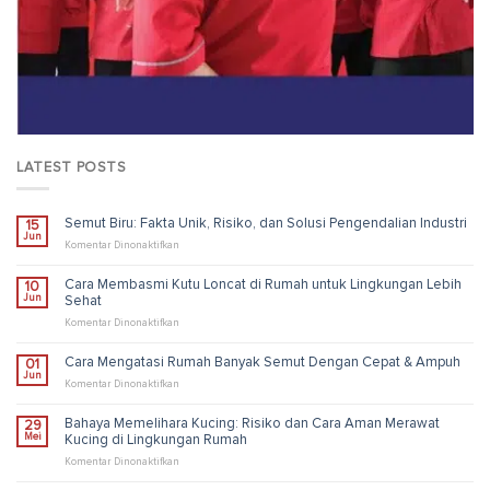
LATEST POSTS
Semut Biru: Fakta Unik, Risiko, dan Solusi Pengendalian Industri
15
Jun
pada
Komentar Dinonaktifkan
Semut
Biru:
Cara Membasmi Kutu Loncat di Rumah untuk Lingkungan Lebih
10
Fakta
Jun
Sehat
Unik,
Risiko,
pada
Komentar Dinonaktifkan
dan
Cara
Solusi
Membasmi
Cara Mengatasi Rumah Banyak Semut Dengan Cepat & Ampuh
01
Pengendalian
Kutu
Jun
Industri
Loncat
pada
Komentar Dinonaktifkan
di
Cara
Rumah
Mengatasi
Bahaya Memelihara Kucing: Risiko dan Cara Aman Merawat
29
untuk
Rumah
Mei
Kucing di Lingkungan Rumah
Lingkungan
Banyak
Lebih
Semut
pada
Komentar Dinonaktifkan
Sehat
Dengan
Bahaya