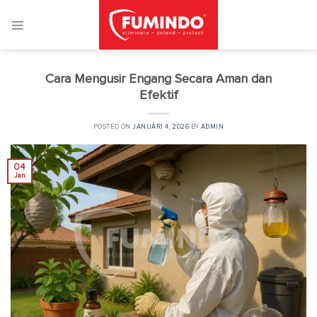
Skip
to
content
Cara Mengusir Engang Secara Aman dan
Efektif
POSTED ON
JANUARI 4, 2026
BY
ADMIN
04
Jan