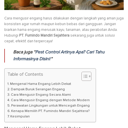
Cara mengusir engang harus dilakukan dengan langkah yang aman juga
konsisten agar rumah maupun kebun bebas dari gangguan. Jangan
biarkan hama engang merusak kayu, tanaman, atau perabotan Anda.
Hubungi
PT. Fumindo Mandiri Sejahtera
sekarang juga untuk solusi
cepat, efektif, dan terpercaya!
Baca juga “
Pest Control Artinya Apa? Cari Tahu
Informasinya Disini
!
“
Table of Contents
Mengenal Hama Engang Lebih Dekat
Dampak Buruk Serangan Engang
Cara Mengusir Engang Secara Alami
Cara Mengusir Engang dengan Metode Modern
Perawatan Lingkungan untuk Mencegah Engang
Kenapa Memilih PT. Fumindo Mandiri Sejahtera?
Kesimpulan