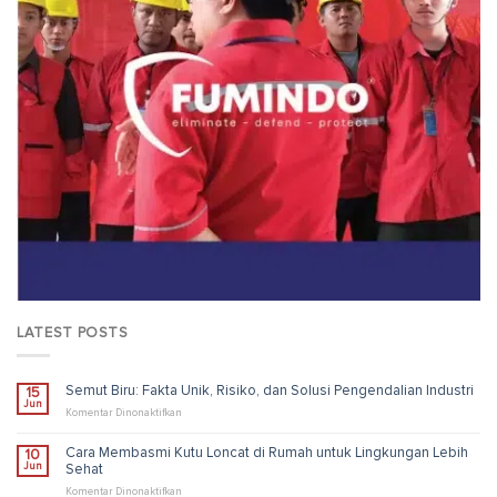
LATEST POSTS
Semut Biru: Fakta Unik, Risiko, dan Solusi Pengendalian Industri
15
Jun
pada
Komentar Dinonaktifkan
Semut
Biru:
Cara Membasmi Kutu Loncat di Rumah untuk Lingkungan Lebih
10
Fakta
Jun
Sehat
Unik,
Risiko,
pada
Komentar Dinonaktifkan