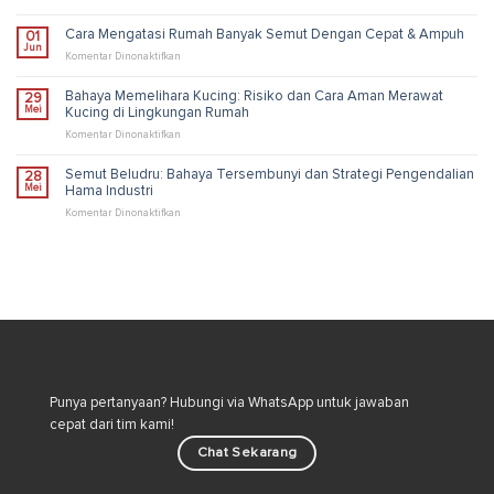
dan
Cara
Solusi
Membasmi
Cara Mengatasi Rumah Banyak Semut Dengan Cepat & Ampuh
01
Pengendalian
Kutu
Jun
Industri
Loncat
pada
Komentar Dinonaktifkan
di
Cara
Rumah
Mengatasi
Bahaya Memelihara Kucing: Risiko dan Cara Aman Merawat
29
untuk
Rumah
Mei
Kucing di Lingkungan Rumah
Lingkungan
Banyak
Lebih
Semut
pada
Komentar Dinonaktifkan
Sehat
Dengan
Bahaya
Cepat
Memelihara
Semut Beludru: Bahaya Tersembunyi dan Strategi Pengendalian
28
&
Kucing:
Mei
Hama Industri
Ampuh
Risiko
dan
pada
Komentar Dinonaktifkan
Cara
Semut
Aman
Beludru:
Merawat
Bahaya
Kucing
Tersembunyi
di
dan
Lingkungan
Strategi
Rumah
Pengendalian
Hama
Industri
Punya pertanyaan? Hubungi via WhatsApp untuk jawaban
cepat dari tim kami!
Chat Sekarang