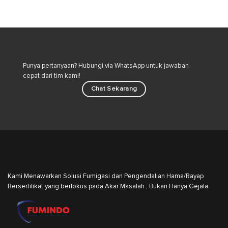
Kucing
Tersembunyi
di
dan
Lingkungan
Strategi
Rumah
Pengendalian
Hama
Industri
Punya pertanyaan? Hubungi via WhatsApp untuk jawaban
cepat dari tim kami!
Chat Sekarang
Kami Menawarkan Solusi Fumigasi dan Pengendalian Hama/Rayap
Bersertifikat yang berfokus pada Akar Masalah , Bukan Hanya Gejala.