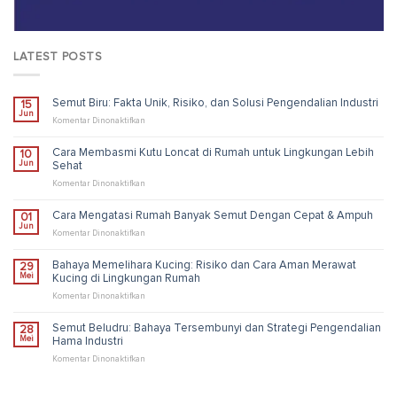
LATEST POSTS
Semut Biru: Fakta Unik, Risiko, dan Solusi Pengendalian Industri
15
Jun
pada
Komentar Dinonaktifkan
Semut
Biru:
Cara Membasmi Kutu Loncat di Rumah untuk Lingkungan Lebih
10
Fakta
Jun
Sehat
Unik,
Risiko,
pada
Komentar Dinonaktifkan
dan
Cara
Solusi
Membasmi
Cara Mengatasi Rumah Banyak Semut Dengan Cepat & Ampuh
01
Pengendalian
Kutu
Jun
Industri
Loncat
pada
Komentar Dinonaktifkan
di
Cara
Rumah
Mengatasi
Bahaya Memelihara Kucing: Risiko dan Cara Aman Merawat
29
untuk
Rumah
Mei
Kucing di Lingkungan Rumah
Lingkungan
Banyak
Lebih
Semut
pada
Komentar Dinonaktifkan
Sehat
Dengan
Bahaya
Cepat
Memelihara
Semut Beludru: Bahaya Tersembunyi dan Strategi Pengendalian
28
&
Kucing:
Mei
Hama Industri
Ampuh
Risiko
dan
pada
Komentar Dinonaktifkan
Cara
Semut
Aman
Beludru:
Merawat
Bahaya