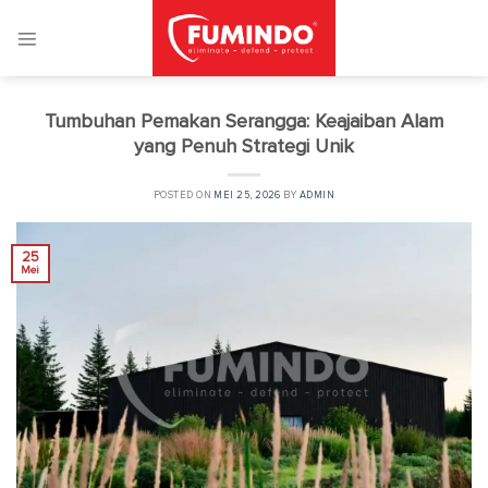
Skip
to
content
Tumbuhan Pemakan Serangga: Keajaiban Alam
yang Penuh Strategi Unik
POSTED ON
MEI 25, 2026
BY
ADMIN
25
Mei