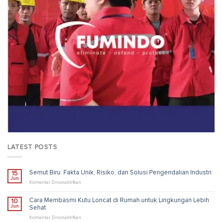
LATEST POSTS
Semut Biru: Fakta Unik, Risiko, dan Solusi Pengendalian Industri
15
Jun
pada
Komentar Dinonaktifkan
Semut
Biru:
Cara Membasmi Kutu Loncat di Rumah untuk Lingkungan Lebih
10
Fakta
Jun
Sehat
Unik,
Risiko,
pada
Komentar Dinonaktifkan