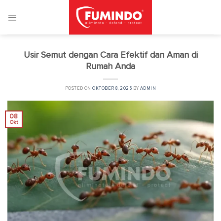
Skip
to
content
Usir Semut dengan Cara Efektif dan Aman di
Rumah Anda
POSTED ON
OKTOBER 8, 2025
BY
ADMIN
08
Okt