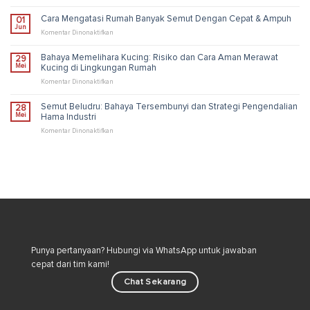
dan
Cara
Solusi
Membasmi
Cara Mengatasi Rumah Banyak Semut Dengan Cepat & Ampuh
01
Pengendalian
Kutu
Jun
Industri
Loncat
pada
Komentar Dinonaktifkan
di
Cara
Rumah
Mengatasi
Bahaya Memelihara Kucing: Risiko dan Cara Aman Merawat
29
untuk
Rumah
Mei
Kucing di Lingkungan Rumah
Lingkungan
Banyak
Lebih
Semut
pada
Komentar Dinonaktifkan
Sehat
Dengan
Bahaya
Cepat
Memelihara
Semut Beludru: Bahaya Tersembunyi dan Strategi Pengendalian
28
&
Kucing:
Mei
Hama Industri
Ampuh
Risiko
dan
pada
Komentar Dinonaktifkan
Cara
Semut
Aman
Beludru:
Merawat
Bahaya
Kucing
Tersembunyi
di
dan
Lingkungan
Strategi
Rumah
Pengendalian
Hama
Industri
Punya pertanyaan? Hubungi via WhatsApp untuk jawaban
cepat dari tim kami!
Chat Sekarang