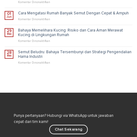
Risiko,
pada
Komentar Dinonaktifkan
dan
Cara
Solusi
Membasmi
Cara Mengatasi Rumah Banyak Semut Dengan Cepat & Ampuh
01
Pengendalian
Kutu
Jun
Industri
Loncat
pada
Komentar Dinonaktifkan
di
Cara
Rumah
Mengatasi
Bahaya Memelihara Kucing: Risiko dan Cara Aman Merawat
29
untuk
Rumah
Mei
Kucing di Lingkungan Rumah
Lingkungan
Banyak
Lebih
Semut
pada
Komentar Dinonaktifkan
Sehat
Dengan
Bahaya
Cepat
Memelihara
Semut Beludru: Bahaya Tersembunyi dan Strategi Pengendalian
28
&
Kucing:
Mei
Hama Industri
Ampuh
Risiko
dan
pada
Komentar Dinonaktifkan
Cara
Semut
Aman
Beludru:
Merawat
Bahaya
Kucing
Tersembunyi
di
dan
Lingkungan
Strategi
Rumah
Pengendalian
Hama
Industri
Punya pertanyaan? Hubungi via WhatsApp untuk jawaban
cepat dari tim kami!
Chat Sekarang