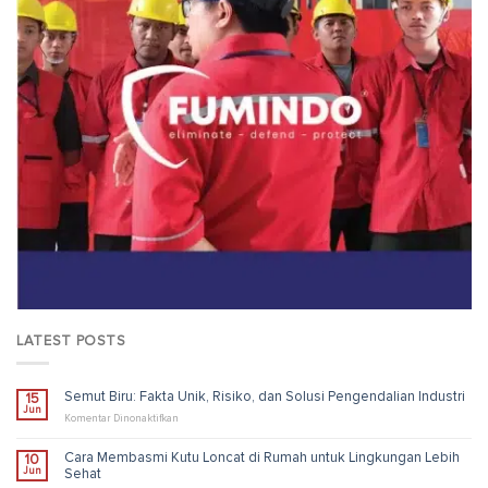
LATEST POSTS
Semut Biru: Fakta Unik, Risiko, dan Solusi Pengendalian Industri
15
Jun
pada
Komentar Dinonaktifkan
Semut
Biru:
Cara Membasmi Kutu Loncat di Rumah untuk Lingkungan Lebih
10
Fakta
Jun
Sehat
Unik,