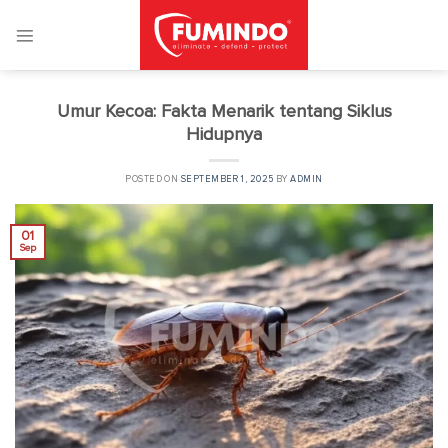
Skip
to
content
Umur Kecoa: Fakta Menarik tentang Siklus
Hidupnya
POSTED ON
SEPTEMBER 1, 2025
BY
ADMIN
01
Sep