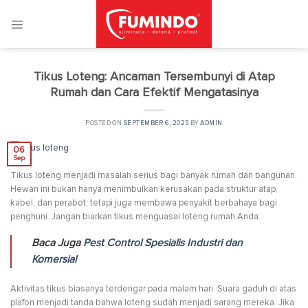
Skip
to
content
Tikus Loteng: Ancaman Tersembunyi di Atap
Rumah dan Cara Efektif Mengatasinya
POSTED ON
SEPTEMBER 6, 2025
BY
ADMIN
06
Sep
Tikus loteng menjadi masalah serius bagi banyak rumah dan bangunan.
Hewan ini bukan hanya menimbulkan kerusakan pada struktur atap,
kabel, dan perabot, tetapi juga membawa penyakit berbahaya bagi
penghuni. Jangan biarkan tikus menguasai loteng rumah Anda.
Baca Juga
Pest Control Spesialis Industri dan
Komersial
Aktivitas tikus biasanya terdengar pada malam hari. Suara gaduh di atas
plafon menjadi tanda bahwa loteng sudah menjadi sarang mereka. Jika