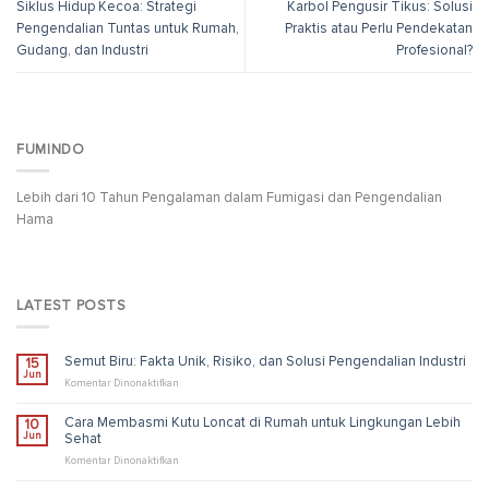
Siklus Hidup Kecoa: Strategi
Karbol Pengusir Tikus: Solusi
Pengendalian Tuntas untuk Rumah,
Praktis atau Perlu Pendekatan
Gudang, dan Industri
Profesional?
FUMINDO
Lebih dari 10 Tahun Pengalaman dalam Fumigasi dan Pengendalian
Hama
LATEST POSTS
Semut Biru: Fakta Unik, Risiko, dan Solusi Pengendalian Industri
15
Jun
pada
Komentar Dinonaktifkan
Semut
Biru:
Cara Membasmi Kutu Loncat di Rumah untuk Lingkungan Lebih
10
Fakta
Jun
Sehat
Unik,
Risiko,
pada
Komentar Dinonaktifkan
dan
Cara