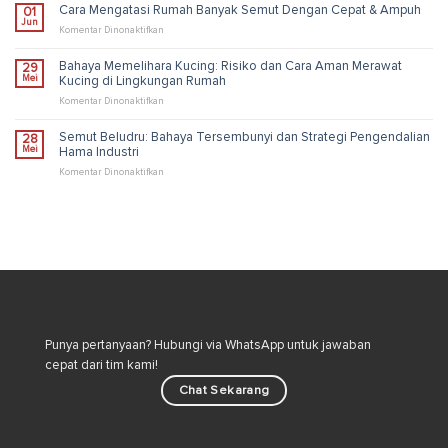
Solusi
Membasmi
Cara Mengatasi Rumah Banyak Semut Dengan Cepat & Ampuh
01
Pengendalian
Kutu
Jun
Industri
Loncat
pada
Komentar Dinonaktifkan
di
Cara
Rumah
Mengatasi
Bahaya Memelihara Kucing: Risiko dan Cara Aman Merawat
29
untuk
Rumah
Mei
Kucing di Lingkungan Rumah
Lingkungan
Banyak
Lebih
Semut
pada
Komentar Dinonaktifkan
Sehat
Dengan
Bahaya
Cepat
Memelihara
Semut Beludru: Bahaya Tersembunyi dan Strategi Pengendalian
28
&
Kucing:
Mei
Hama Industri
Ampuh
Risiko
dan
pada
Komentar Dinonaktifkan
Cara
Semut
Aman
Beludru:
Merawat
Bahaya
Kucing
Tersembunyi
di
dan
Lingkungan
Strategi
Rumah
Pengendalian
Hama
Industri
Punya pertanyaan? Hubungi via WhatsApp untuk jawaban
cepat dari tim kami!
Chat Sekarang