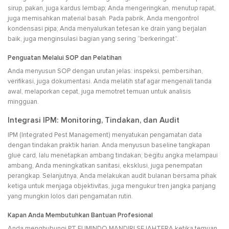
sirup, pakan, juga kardus lembap; Anda mengeringkan, menutup rapat,
juga memisahkan material basah. Pada pabrik, Anda mengontrol
kondensasi pipa; Anda menyalurkan tetesan ke drain yang berjalan
baik, juga menginsulasi bagian yang sering “berkeringat”.
Penguatan Melalui SOP dan Pelatihan
Anda menyusun SOP dengan urutan jelas: inspeksi, pembersihan,
verifikasi, juga dokumentasi. Anda melatih staf agar mengenali tanda
awal, melaporkan cepat, juga memotret temuan untuk analisis
mingguan.
Integrasi IPM: Monitoring, Tindakan, dan Audit
IPM (Integrated Pest Management) menyatukan pengamatan data
dengan tindakan praktik harian. Anda menyusun baseline tangkapan
glue card, lalu menetapkan ambang tindakan; begitu angka melampaui
ambang, Anda meningkatkan sanitasi, eksklusi, juga penempatan
perangkap. Selanjutnya, Anda melakukan audit bulanan bersama pihak
ketiga untuk menjaga objektivitas, juga mengukur tren jangka panjang
yang mungkin lolos dari pengamatan rutin.
Kapan Anda Membutuhkan Bantuan Profesional
Anda menghubungi PT FUMINDO MANDIRI SEJAHTERA ketika temuan