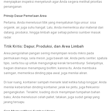
menyiapkan inspeksi menyeluruh agar Anda segera melihat prioritas
penanganan.
Prinsip Dasar Pemetaan Area
Pertama, Anda menelusuri titik yang menyatukan tiga unsur: sisa
organik, air, juga suhu hangat. Lalu, Anda memeriksa alur material dari
datang, produksi, hingga limbah agar setiap potensi sumber masuk
radar.
Titik Kritis: Dapur, Produksi, dan Area Limbah
Area pengolahan pangan sering menyimpan residu mikro pada
permukaan meja, sela mesin, juga bawah rak; Anda perlu senter, spatula
tipis, serta tisu uji untuk mengungkap kerak tersembunyi. Selanjutnya,
bagian drainase menampung biofilm; karena itu, Anda membuka
saringan, memeriksa dinding pipa awal, juga menilai aliran.
Di luar ruang, kontainer sampah menarik lalat ketika tutup longgar; Anda
menilai kebersihan dinding kontainer, jarak ke pintu, juga frekuensi
pengangkutan. Terakhir, loading dock menyimpan tumpahan bahan
baku; Anda menelusuri celah pallet, tatakan, juga sudut gelap yang
jarang tersapu.