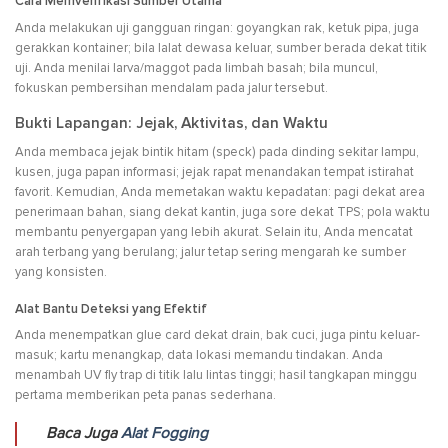
Cara Memverifikasi Sumber Utama
Anda melakukan uji gangguan ringan: goyangkan rak, ketuk pipa, juga
gerakkan kontainer; bila lalat dewasa keluar, sumber berada dekat titik
uji. Anda menilai larva/maggot pada limbah basah; bila muncul,
fokuskan pembersihan mendalam pada jalur tersebut.
Bukti Lapangan: Jejak, Aktivitas, dan Waktu
Anda membaca jejak bintik hitam (speck) pada dinding sekitar lampu,
kusen, juga papan informasi; jejak rapat menandakan tempat istirahat
favorit. Kemudian, Anda memetakan waktu kepadatan: pagi dekat area
penerimaan bahan, siang dekat kantin, juga sore dekat TPS; pola waktu
membantu penyergapan yang lebih akurat. Selain itu, Anda mencatat
arah terbang yang berulang; jalur tetap sering mengarah ke sumber
yang konsisten.
Alat Bantu Deteksi yang Efektif
Anda menempatkan glue card dekat drain, bak cuci, juga pintu keluar-
masuk; kartu menangkap, data lokasi memandu tindakan. Anda
menambah UV fly trap di titik lalu lintas tinggi; hasil tangkapan minggu
pertama memberikan peta panas sederhana.
Baca Juga
Alat Fogging