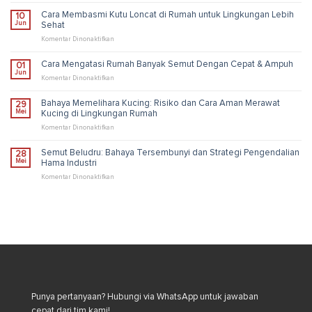
Biru:
Cara Membasmi Kutu Loncat di Rumah untuk Lingkungan Lebih
10
Fakta
Jun
Sehat
Unik,
Risiko,
pada
Komentar Dinonaktifkan
dan
Cara
Solusi
Membasmi
Cara Mengatasi Rumah Banyak Semut Dengan Cepat & Ampuh
01
Pengendalian
Kutu
Jun
Industri
Loncat
pada
Komentar Dinonaktifkan
di
Cara
Rumah
Mengatasi
Bahaya Memelihara Kucing: Risiko dan Cara Aman Merawat
29
untuk
Rumah
Mei
Kucing di Lingkungan Rumah
Lingkungan
Banyak
Lebih
Semut
pada
Komentar Dinonaktifkan
Sehat
Dengan
Bahaya
Cepat
Memelihara
Semut Beludru: Bahaya Tersembunyi dan Strategi Pengendalian
28
&
Kucing:
Mei
Hama Industri
Ampuh
Risiko
dan
pada
Komentar Dinonaktifkan
Cara
Semut
Aman
Beludru:
Merawat
Bahaya
Kucing
Tersembunyi
di
dan
Lingkungan
Strategi
Rumah
Pengendalian
Hama
Industri
Punya pertanyaan? Hubungi via WhatsApp untuk jawaban
cepat dari tim kami!