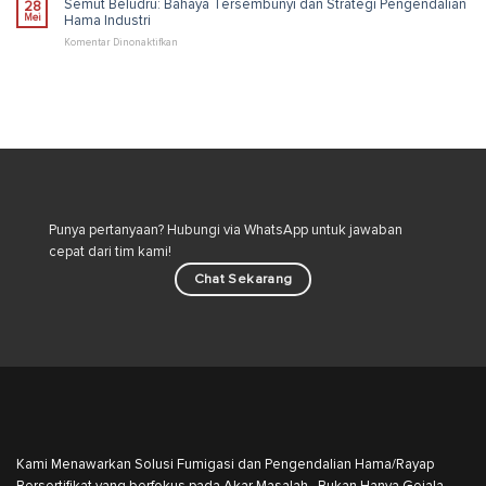
Semut Beludru: Bahaya Tersembunyi dan Strategi Pengendalian
28
&
Kucing:
Mei
Hama Industri
Ampuh
Risiko
dan
pada
Komentar Dinonaktifkan
Cara
Semut
Aman
Beludru:
Merawat
Bahaya
Kucing
Tersembunyi
di
dan
Lingkungan
Strategi
Rumah
Pengendalian
Hama
Industri
Punya pertanyaan? Hubungi via WhatsApp untuk jawaban
cepat dari tim kami!
Chat Sekarang
Kami Menawarkan Solusi Fumigasi dan Pengendalian Hama/Rayap