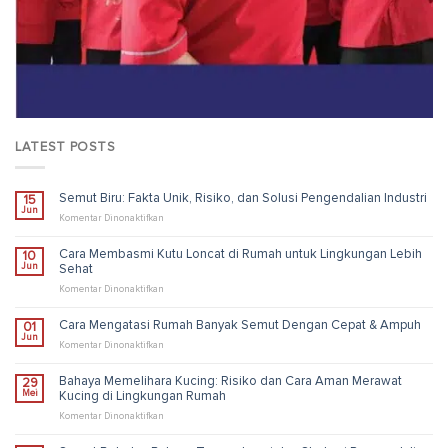
LATEST POSTS
Semut Biru: Fakta Unik, Risiko, dan Solusi Pengendalian Industri
15
Jun
pada
Komentar Dinonaktifkan
Semut
Biru:
Cara Membasmi Kutu Loncat di Rumah untuk Lingkungan Lebih
10
Fakta
Jun
Sehat
Unik,
Risiko,
pada
Komentar Dinonaktifkan
dan
Cara
Solusi
Membasmi
Cara Mengatasi Rumah Banyak Semut Dengan Cepat & Ampuh
01
Pengendalian
Kutu
Jun
Industri
Loncat
pada
Komentar Dinonaktifkan
di
Cara
Rumah
Mengatasi
Bahaya Memelihara Kucing: Risiko dan Cara Aman Merawat
29
untuk
Rumah
Mei
Kucing di Lingkungan Rumah
Lingkungan
Banyak
Lebih
Semut
pada
Komentar Dinonaktifkan
Sehat
Dengan
Bahaya
Cepat
Memelihara