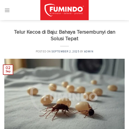
Skip
to
content
Telur Kecoa di Baju: Bahaya Tersembunyi dan
Solusi Tepat
POSTED ON
SEPTEMBER 2, 2025
BY
ADMIN
02
Sep