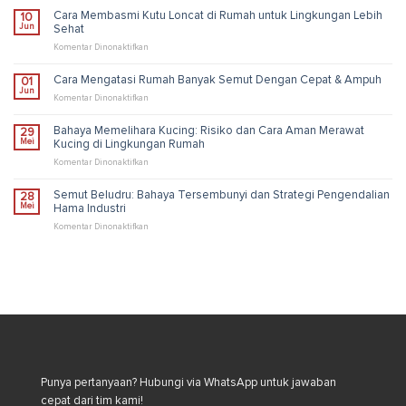
Biru:
Cara Membasmi Kutu Loncat di Rumah untuk Lingkungan Lebih
10
Fakta
Jun
Sehat
Unik,
Risiko,
pada
Komentar Dinonaktifkan
dan
Cara
Solusi
Membasmi
Cara Mengatasi Rumah Banyak Semut Dengan Cepat & Ampuh
01
Pengendalian
Kutu
Jun
Industri
Loncat
pada
Komentar Dinonaktifkan
di
Cara
Rumah
Mengatasi
Bahaya Memelihara Kucing: Risiko dan Cara Aman Merawat
29
untuk
Rumah
Mei
Kucing di Lingkungan Rumah
Lingkungan
Banyak
Lebih
Semut
pada
Komentar Dinonaktifkan
Sehat
Dengan
Bahaya
Cepat
Memelihara
Semut Beludru: Bahaya Tersembunyi dan Strategi Pengendalian
28
&
Kucing:
Mei
Hama Industri
Ampuh
Risiko
dan
pada
Komentar Dinonaktifkan
Cara
Semut
Aman
Beludru:
Merawat
Bahaya
Kucing
Tersembunyi
di
dan
Lingkungan
Strategi
Rumah
Pengendalian
Hama
Industri
Punya pertanyaan? Hubungi via WhatsApp untuk jawaban
cepat dari tim kami!