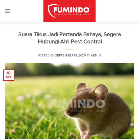
Skip
to
content
Suara Tikus Jadi Pertanda Bahaya, Segera
Hubungi Ahli Pest Control
POSTED ON
SEPTEMBER 10, 2025
BY
ADMIN
10
Sep