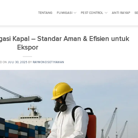
TENTANG
FUMIGASI
PEST CONTROL
ANTI RAYAP
SE
si Kapal – Standar Aman & Efisien untuk
Ekspor
ED ON
JULI 30, 2025
BY
RAYMOND SETIYAWAN