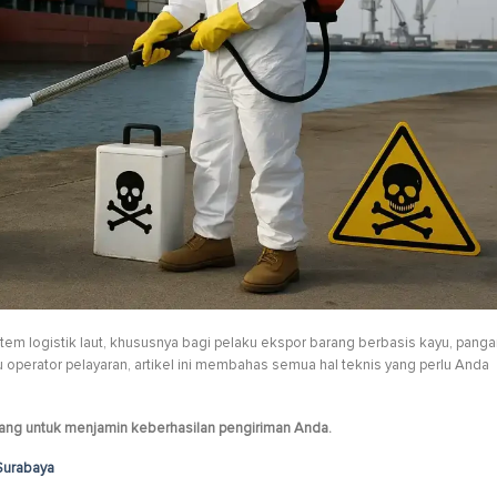
tem logistik laut, khususnya bagi pelaku ekspor barang berbasis kayu, panga
au operator pelayaran, artikel ini membahas semua hal teknis yang perlu Anda
ng untuk menjamin keberhasilan pengiriman Anda.
Surabaya