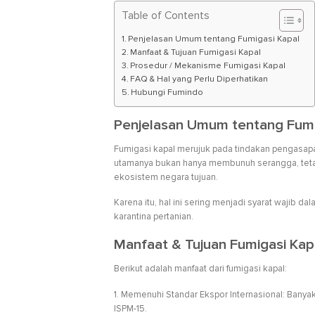
Table of Contents
Penjelasan Umum tentang Fumigasi Kapal
Manfaat & Tujuan Fumigasi Kapal
Prosedur / Mekanisme Fumigasi Kapal
FAQ & Hal yang Perlu Diperhatikan
Hubungi Fumindo
Penjelasan Umum tentang Fumi
Fumigasi kapal merujuk pada tindakan pengasapan
utamanya bukan hanya membunuh serangga, teta
ekosistem negara tujuan.
Karena itu, hal ini sering menjadi syarat wajib d
karantina pertanian.
Manfaat & Tujuan Fumigasi Kap
Berikut adalah manfaat dari fumigasi kapal:
1. Memenuhi Standar Ekspor Internasional: Banya
ISPM-15.