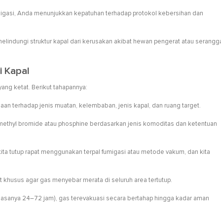
igasi, Anda menunjukkan kepatuhan terhadap protokol kebersihan dan
a melindungi struktur kapal dari kerusakan akibat hewan pengerat atau serangg
i Kapal
ang ketat. Berikut tahapannya:
aan terhadap jenis muatan, kelembaban, jenis kapal, dan ruang target.
 methyl bromide atau phosphine berdasarkan jenis komoditas dan ketentuan
ita tutup rapat menggunakan terpal fumigasi atau metode vakum, dan kita
 khusus agar gas menyebar merata di seluruh area tertutup.
(biasanya 24–72 jam), gas terevakuasi secara bertahap hingga kadar aman