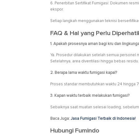
6. Penerbitan Sertifikat Fumigasi: Dokumen resm
ekspor.
Setiap langkah menggunakan teknisi bersertifi
FAQ & Hal yang Perlu Diperhat
1. Apakah prosesnya aman bagi kru dan lingkung
Ya. Prosedur dilakukan setelah semua personel 
Setelahnya, area diventilasi hingga bebas residu.
2. Berapa lama waktu fumigasi kapal?
Proses standar membutuhkan waktu 24 hingga 72 
3. Kapan waktu terbaik melakukan fumigasi?
Sebaiknya saat muatan selesai loading, sebelum
Baca Juga:
Jasa Fumigasi Terbaik di Indonesia!
Hubungi Fumindo