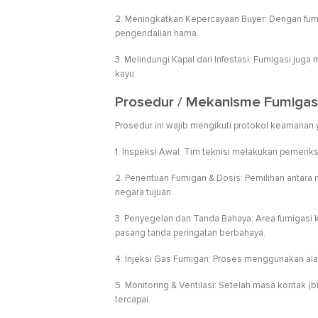
2. Meningkatkan Kepercayaan Buyer: Dengan fum
pengendalian hama.
3. Melindungi Kapal dari Infestasi: Fumigasi jug
kayu.
Prosedur / Mekanisme Fumigas
Prosedur ini wajib mengikuti protokol keamanan y
1. Inspeksi Awal: Tim teknisi melakukan pemeriks
2. Penentuan Fumigan & Dosis: Pemilihan antara
negara tujuan.
3. Penyegelan dan Tanda Bahaya: Area fumigasi k
pasang tanda peringatan berbahaya.
4. Injeksi Gas Fumigan: Proses menggunakan alat
5. Monitoring & Ventilasi: Setelah masa kontak 
tercapai.