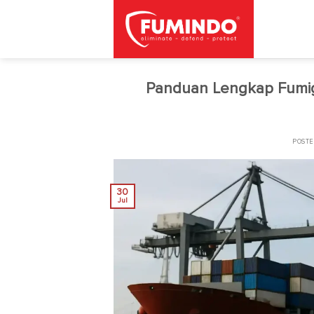
Skip
to
content
Panduan Lengkap Fumiga
POST
30
Jul