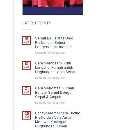
LATEST POSTS
Semut Biru: Fakta Unik,
15
Jun
Risiko, dan Solusi
Pengendalian Industri
pada
Komentar Dinonaktifkan
Semut
Biru:
Cara Membasmi Kutu
10
Fakta
Jun
Loncat di Rumah untuk
Unik,
Lingkungan Lebih Sehat
Risiko,
dan
pada
Komentar Dinonaktifkan
Solusi
Cara
Pengendalian
Membasmi
Cara Mengatasi Rumah
01
Industri
Kutu
Jun
Banyak Semut Dengan
Loncat
Cepat & Ampuh
di
Rumah
pada
Komentar Dinonaktifkan
untuk
Cara
Lingkungan
Mengatasi
Bahaya Memelihara Kucing:
29
Lebih
Rumah
Mei
Risiko dan Cara Aman
Sehat
Banyak
Merawat Kucing di
Semut
Lingkungan Rumah
Dengan