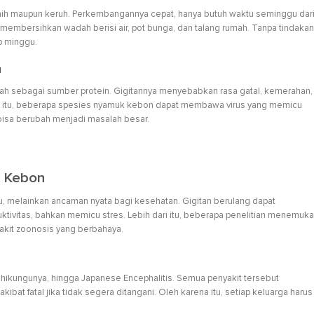
rnih maupun keruh. Perkembangannya cepat, hanya butuh waktu seminggu dar
n membersihkan wadah berisi air, pot bunga, dan talang rumah. Tanpa tindakan
ap minggu.
u
ah sebagai sumber protein. Gigitannya menyebabkan rasa gatal, kemerahan,
elain itu, beberapa spesies nyamuk kebon dapat membawa virus yang memicu
l bisa berubah menjadi masalah besar.
k Kebon
 melainkan ancaman nyata bagi kesehatan. Gigitan berulang dapat
ivitas, bahkan memicu stres. Lebih dari itu, beberapa penelitian menemuk
kit zoonosis yang berbahaya.
hikungunya, hingga Japanese Encephalitis. Semua penyakit tersebut
bat fatal jika tidak segera ditangani. Oleh karena itu, setiap keluarga harus