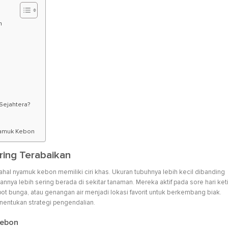
n
Sejahtera?
yamuk Kebon
ring Terabaikan
l nyamuk kebon memiliki ciri khas. Ukuran tubuhnya lebih kecil dibanding
nya lebih sering berada di sekitar tanaman. Mereka aktif pada sore hari ket
ot bunga, atau genangan air menjadi lokasi favorit untuk berkembang biak.
nentukan strategi pengendalian.
Kebon