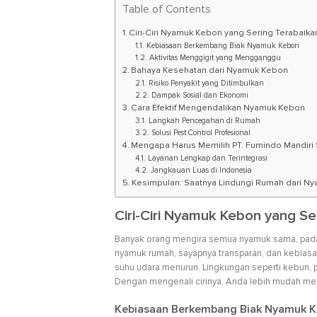
Table of Contents
Ciri-Ciri Nyamuk Kebon yang Sering Terabaika
Kebiasaan Berkembang Biak Nyamuk Kebon
Aktivitas Menggigit yang Mengganggu
Bahaya Kesehatan dari Nyamuk Kebon
Risiko Penyakit yang Ditimbulkan
Dampak Sosial dan Ekonomi
Cara Efektif Mengendalikan Nyamuk Kebon
Langkah Pencegahan di Rumah
Solusi Pest Control Profesional
Mengapa Harus Memilih PT. Fumindo Mandiri 
Layanan Lengkap dan Terintegrasi
Jangkauan Luas di Indonesia
Kesimpulan: Saatnya Lindungi Rumah dari N
Ciri-Ciri Nyamuk Kebon yang Se
Banyak orang mengira semua nyamuk sama, padaha
nyamuk rumah, sayapnya transparan, dan kebiasaan
suhu udara menurun. Lingkungan seperti kebun, p
Dengan mengenali cirinya, Anda lebih mudah me
Kebiasaan Berkembang Biak Nyamuk 