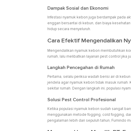
Dampak Sosial dan Ekonomi
Infestasi nyamuk kebon juga berdampak pada akti
enggan bersantai di kebun, dan biaya kesehatan 
hidup secara menyeluruh.
Cara Efektif Mengendalikan N
Mengendalikan nyamuk kebon membutuhkan kombin
rumah, lalu melibatkan layanan pest control jika 
Langkah Pencegahan di Rumah
Pertama, selalu periksa wadah berisi air di kebu
jendela agar nyamuk kebon tidak masuk rumah. Ke
sekitar rumah. Dengan langkah ini, populasi nya
Solusi Pest Control Profesional
Ketika populasi nyamuk kebon sudah sangat banyak
menggunakan metode fogging, cold fogging, da
pengalaman lebih dari sepuluh tahun, Fumindo m