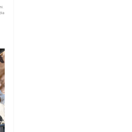
i.
dia