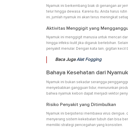
Nyamuk ini berkembang biak di genangan air je
telur hingga dewasa. Karena itu, Anda harus ruti
ini, jumlah nyamuk ini akan terus meningkat seti
Aktivitas Menggigit yang Menggangg
Nyamuk ini menggigit manusia untuk mencari dar
hingga infeksi kulit jika digaruk berlebihan. S
penyakit menular. Dengan kata lain, gigitan keci
Baca Juga
Alat Fogging
Bahaya Kesehatan dari Nyamu
Nyamuk ini bukan sekadar serangga pengganggu,
menyebabkan gangguan tidur, menurunkan produkt
bahwa nyamuk kebon dapat menjadi vektor penya
Risiko Penyakit yang Ditimbulkan
Nyamuk ini berpotensi membawa virus dengue, c
menyerang sistem kekebalan tubuh dan bisa beraki
memiliki strategi pencegahan yang konsisten.