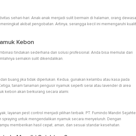
vitas sehari-hari. Anak-anak menjadi sulit bermain di halaman, orang dewas
meningkat akibat pengobatan. Artinya, serangga kecil ini memengaruhi kuali
yamuk Kebon
asi tindakan sederhana dan solusi profesional. Anda bisa memulai dari
jumlahnya semakin sulit dikendalikan.
n dan buang jika tidak diperlukan. Kedua, gunakan kelambu atau kasa pada
tiga, tanam tanaman pengusir nyamuk seperti serai atau lavender di area
muk kebon akan berkurang secara alami.
, layanan pest control menjadi pilihan terbaik. PT. Fumindo Mandiri Sejahte
n spraying untuk mengendalikan nyamuk secara menyeluruh. Dengan
ampu memberikan hasil cepat, aman, dan sesuai standar kesehatan.