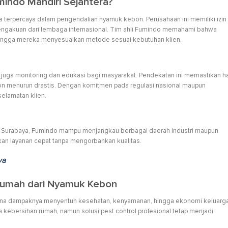
indo Mandiri Sejahtera?
ra terpercaya dalam pengendalian nyamuk kebon. Perusahaan ini memiliki izin
engakuan dari lembaga internasional. Tim ahli Fumindo memahami bahwa
sehingga mereka menyesuaikan metode sesuai kebutuhan klien.
 juga monitoring dan edukasi bagi masyarakat. Pendekatan ini memastikan ha
ebon menurun drastis. Dengan komitmen pada regulasi nasional maupun
elamatan klien.
an Surabaya, Fumindo mampu menjangkau berbagai daerah industri maupun
an layanan cepat tanpa mengorbankan kualitas.
ya
 Rumah dari Nyamuk Kebon
na dampaknya menyentuh kesehatan, kenyamanan, hingga ekonomi keluarga
ebersihan rumah, namun solusi pest control profesional tetap menjadi