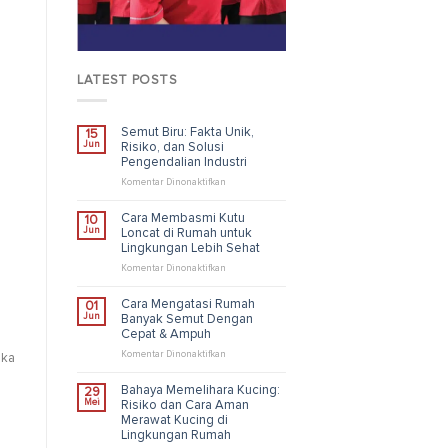
LATEST POSTS
Semut Biru: Fakta Unik,
15
Jun
Risiko, dan Solusi
Pengendalian Industri
pada
Komentar Dinonaktifkan
Semut
Biru:
Cara Membasmi Kutu
10
Fakta
Jun
Loncat di Rumah untuk
Unik,
Lingkungan Lebih Sehat
Risiko,
dan
pada
Komentar Dinonaktifkan
Solusi
Cara
Pengendalian
Membasmi
Cara Mengatasi Rumah
01
Industri
Kutu
Jun
Banyak Semut Dengan
Loncat
Cepat & Ampuh
di
Rumah
pada
Komentar Dinonaktifkan
ika
untuk
Cara
Lingkungan
Mengatasi
Bahaya Memelihara Kucing:
29
Lebih
Rumah
Mei
Risiko dan Cara Aman
Sehat
Banyak
Merawat Kucing di
Semut
Lingkungan Rumah
Dengan