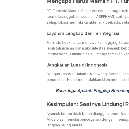
Mengapa Harus Memilih PT. Fum
PT. Fumindo Mandiri Sejahtera hadir sebagai mit
resmi, keanggotaan asosiasi ASPPHAMI, serta p
setiap lokasi memiliki karakteristik berbeda, 
Layanan Lengkap dan Terintegrasi
Fumindo tidak hanya menawarkan fogging, tetapi
lebih tahan lama dan risiko infestasi nyamuk k
internasional, Fumindo selalu mengutamakan kes
Jangkauan Luas di Indonesia
Dengan kantor di Jakarta, Karawang, Serang, d
perumahan. Hal ini memudahkan klien mendapatk
Baca Juga
Apakah Fogging Berbaha
Kesimpulan: Saatnya Lindungi
Nyamuk kebon tidak boleh dianggap remeh kare
Anda bisa memulai pencegahan dengan menjaga k
langkah paling efektif.