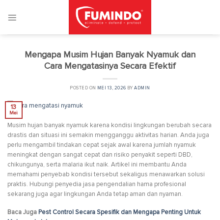
Skip
to
content
Mengapa Musim Hujan Banyak Nyamuk dan
Cara Mengatasinya Secara Efektif
POSTED ON
MEI 13, 2026
BY
ADMIN
13
Mei
Musim hujan banyak nyamuk karena kondisi lingkungan berubah secara
drastis dan situasi ini semakin mengganggu aktivitas harian. Anda juga
perlu mengambil tindakan cepat sejak awal karena jumlah nyamuk
meningkat dengan sangat cepat dan risiko penyakit seperti DBD,
chikungunya, serta malaria ikut naik. Artikel ini membantu Anda
memahami penyebab kondisi tersebut sekaligus menawarkan solusi
praktis. Hubungi penyedia jasa pengendalian hama profesional
sekarang juga agar lingkungan Anda tetap aman dan nyaman.
Baca Juga
Pest Control Secara Spesifik dan Mengapa Penting Untuk