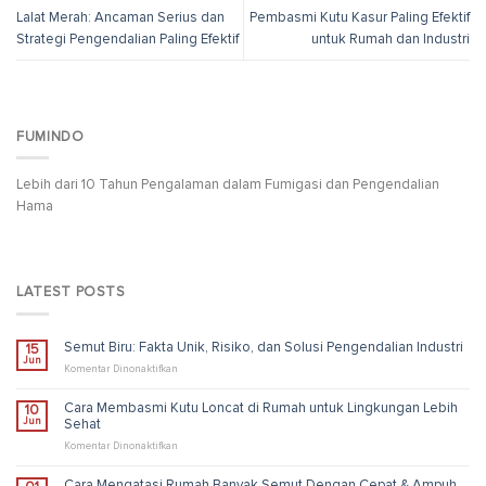
Lalat Merah: Ancaman Serius dan
Pembasmi Kutu Kasur Paling Efektif
Strategi Pengendalian Paling Efektif
untuk Rumah dan Industri
FUMINDO
Lebih dari 10 Tahun Pengalaman dalam Fumigasi dan Pengendalian
Hama
LATEST POSTS
Semut Biru: Fakta Unik, Risiko, dan Solusi Pengendalian Industri
15
Jun
pada
Komentar Dinonaktifkan
Semut
Biru:
Cara Membasmi Kutu Loncat di Rumah untuk Lingkungan Lebih
10
Fakta
Jun
Sehat
Unik,
Risiko,
pada
Komentar Dinonaktifkan
dan
Cara
Solusi
Membasmi
Cara Mengatasi Rumah Banyak Semut Dengan Cepat & Ampuh