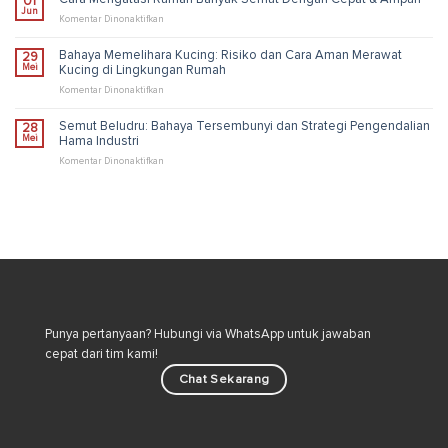
01
Pengendalian
Kutu
Jun
Industri
Loncat
pada
Komentar Dinonaktifkan
di
Cara
Rumah
Mengatasi
Bahaya Memelihara Kucing: Risiko dan Cara Aman Merawat
29
untuk
Rumah
Mei
Kucing di Lingkungan Rumah
Lingkungan
Banyak
Lebih
Semut
pada
Komentar Dinonaktifkan
Sehat
Dengan
Bahaya
Cepat
Memelihara
Semut Beludru: Bahaya Tersembunyi dan Strategi Pengendalian
28
&
Kucing:
Mei
Hama Industri
Ampuh
Risiko
dan
pada
Komentar Dinonaktifkan
Cara
Semut
Aman
Beludru:
Merawat
Bahaya
Kucing
Tersembunyi
di
dan
Lingkungan
Strategi
Rumah
Pengendalian
Hama
Industri
Punya pertanyaan? Hubungi via WhatsApp untuk jawaban
cepat dari tim kami!
Chat Sekarang