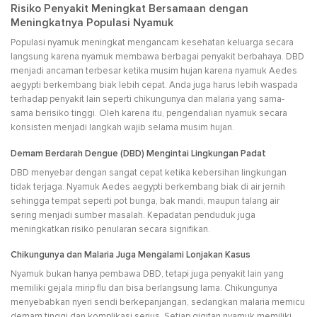
Risiko Penyakit Meningkat Bersamaan dengan
Meningkatnya Populasi Nyamuk
Populasi nyamuk meningkat mengancam kesehatan keluarga secara
langsung karena nyamuk membawa berbagai penyakit berbahaya. DBD
menjadi ancaman terbesar ketika musim hujan karena nyamuk Aedes
aegypti berkembang biak lebih cepat. Anda juga harus lebih waspada
terhadap penyakit lain seperti chikungunya dan malaria yang sama-
sama berisiko tinggi. Oleh karena itu, pengendalian nyamuk secara
konsisten menjadi langkah wajib selama musim hujan.
Demam Berdarah Dengue (DBD) Mengintai Lingkungan Padat
DBD menyebar dengan sangat cepat ketika kebersihan lingkungan
tidak terjaga. Nyamuk Aedes aegypti berkembang biak di air jernih
sehingga tempat seperti pot bunga, bak mandi, maupun talang air
sering menjadi sumber masalah. Kepadatan penduduk juga
meningkatkan risiko penularan secara signifikan.
Chikungunya dan Malaria Juga Mengalami Lonjakan Kasus
Nyamuk bukan hanya pembawa DBD, tetapi juga penyakit lain yang
memiliki gejala mirip flu dan bisa berlangsung lama. Chikungunya
menyebabkan nyeri sendi berkepanjangan, sedangkan malaria memicu
demam tinggi dan komplikasi serius. Setiap gigitan nyamuk memiliki