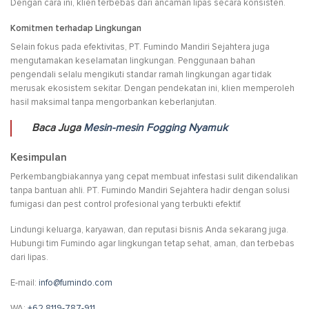
Dengan cara ini, klien terbebas dari ancaman lipas secara konsisten.
Komitmen terhadap Lingkungan
Selain fokus pada efektivitas, PT. Fumindo Mandiri Sejahtera juga
mengutamakan keselamatan lingkungan. Penggunaan bahan
pengendali selalu mengikuti standar ramah lingkungan agar tidak
merusak ekosistem sekitar. Dengan pendekatan ini, klien memperoleh
hasil maksimal tanpa mengorbankan keberlanjutan.
Baca Juga
Mesin-mesin Fogging Nyamuk
Kesimpulan
Perkembangbiakannya yang cepat membuat infestasi sulit dikendalikan
tanpa bantuan ahli. PT. Fumindo Mandiri Sejahtera hadir dengan solusi
fumigasi dan pest control profesional yang terbukti efektif.
Lindungi keluarga, karyawan, dan reputasi bisnis Anda sekarang juga.
Hubungi tim Fumindo agar lingkungan tetap sehat, aman, dan terbebas
dari lipas.
E-mail:
info@fumindo.com
WA:
+62 8119-787-911