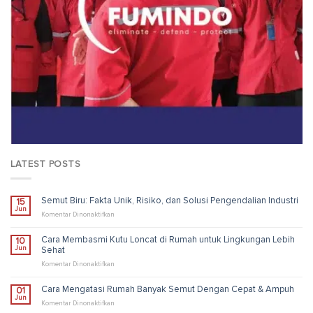
LATEST POSTS
Semut Biru: Fakta Unik, Risiko, dan Solusi Pengendalian Industri
15
Jun
pada
Komentar Dinonaktifkan
Semut
Biru:
Cara Membasmi Kutu Loncat di Rumah untuk Lingkungan Lebih
10
Fakta
Jun
Sehat
Unik,
Risiko,
pada
Komentar Dinonaktifkan
dan
Cara
Solusi
Membasmi
Cara Mengatasi Rumah Banyak Semut Dengan Cepat & Ampuh
01
Pengendalian
Kutu
Jun
Industri
Loncat
pada
Komentar Dinonaktifkan
di
Cara