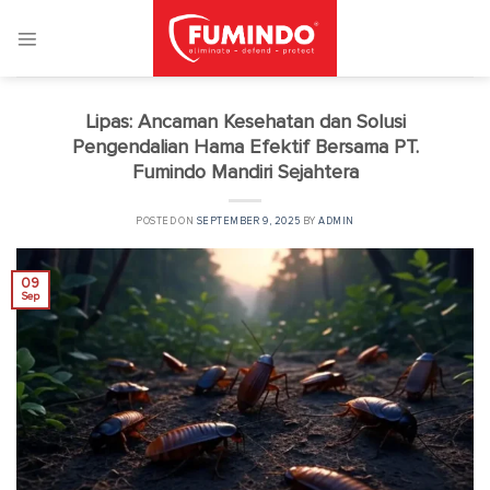
Skip
to
content
Lipas: Ancaman Kesehatan dan Solusi
Pengendalian Hama Efektif Bersama PT.
Fumindo Mandiri Sejahtera
POSTED ON
SEPTEMBER 9, 2025
BY
ADMIN
09
Sep