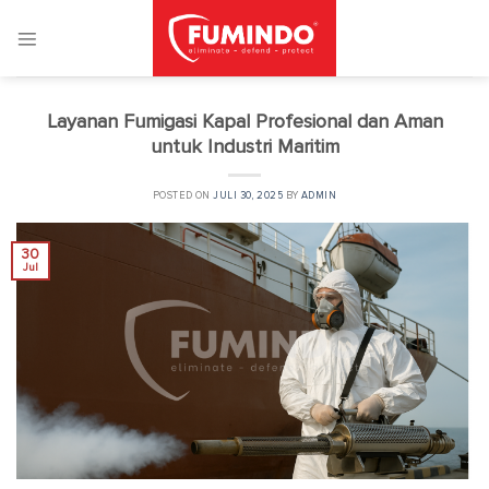
Skip
to
content
Layanan Fumigasi Kapal Profesional dan Aman
untuk Industri Maritim
POSTED ON
JULI 30, 2025
BY
ADMIN
30
Jul