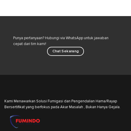
Kucing
Tersembunyi
di
dan
Lingkungan
Strategi
Rumah
Pengendalian
Hama
Industri
Punya pertanyaan? Hubungi via WhatsApp untuk jawaban
cepat dari tim kami!
Chat Sekarang
Kami Menawarkan Solusi Fumigasi dan Pengendalian Hama/Rayap
Bersertifikat yang berfokus pada Akar Masalah , Bukan Hanya Gejala.