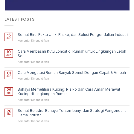
LATEST POSTS
Semut Biru: Fakta Unik, Risiko, dan Solusi Pengendalian Industri
15
Jun
pada
Komentar Dinonaktifkan
Semut
Biru:
Cara Membasmi Kutu Loncat di Rumah untuk Lingkungan Lebih
10
Fakta
Jun
Sehat
Unik,
Risiko,
pada
Komentar Dinonaktifkan
dan
Cara
Solusi
Membasmi
Cara Mengatasi Rumah Banyak Semut Dengan Cepat & Ampuh
01
Pengendalian
Kutu
Jun
Industri
Loncat
pada
Komentar Dinonaktifkan
di
Cara
Rumah
Mengatasi
Bahaya Memelihara Kucing: Risiko dan Cara Aman Merawat
29
untuk
Rumah
Mei
Kucing di Lingkungan Rumah
Lingkungan
Banyak
Lebih
Semut
pada
Komentar Dinonaktifkan
Sehat
Dengan
Bahaya
Cepat
Memelihara
Semut Beludru: Bahaya Tersembunyi dan Strategi Pengendalian
28
&
Kucing:
Mei
Hama Industri
Ampuh
Risiko
dan
pada
Komentar Dinonaktifkan
Cara
Semut
Aman
Beludru:
Merawat
Bahaya