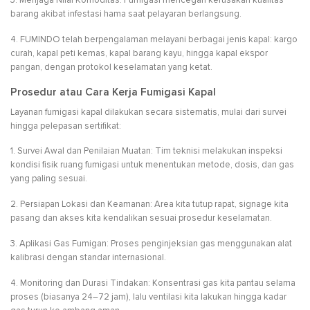
3. Menjaga Nilai Komoditas: Fumigasi mencegah kerusakan kualitas
barang akibat infestasi hama saat pelayaran berlangsung.
4. FUMINDO telah berpengalaman melayani berbagai jenis kapal: kargo
curah, kapal peti kemas, kapal barang kayu, hingga kapal ekspor
pangan, dengan protokol keselamatan yang ketat.
Prosedur atau Cara Kerja Fumigasi Kapal
Layanan fumigasi kapal dilakukan secara sistematis, mulai dari survei
hingga pelepasan sertifikat:
1. Survei Awal dan Penilaian Muatan: Tim teknisi melakukan inspeksi
kondisi fisik ruang fumigasi untuk menentukan metode, dosis, dan gas
yang paling sesuai.
2. Persiapan Lokasi dan Keamanan: Area kita tutup rapat, signage kita
pasang dan akses kita kendalikan sesuai prosedur keselamatan.
3. Aplikasi Gas Fumigan: Proses penginjeksian gas menggunakan alat
kalibrasi dengan standar internasional.
4. Monitoring dan Durasi Tindakan: Konsentrasi gas kita pantau selama
proses (biasanya 24–72 jam), lalu ventilasi kita lakukan hingga kadar