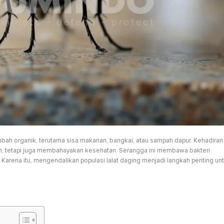
imbah organik, terutama sisa makanan, bangkai, atau sampah dapur. Kehadiran
 tetapi juga membahayakan kesehatan. Serangga ini membawa bakteri
rena itu, mengendalikan populasi lalat daging menjadi langkah penting un