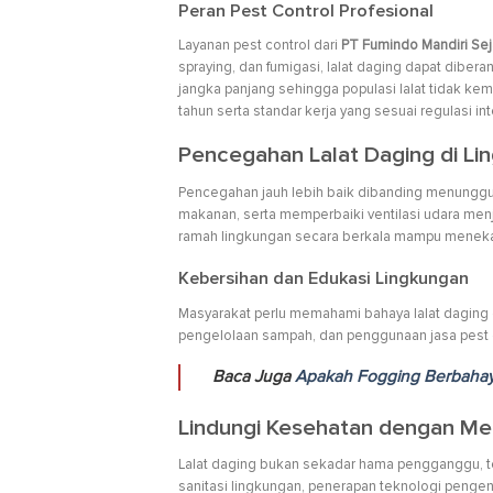
Peran Pest Control Profesional
Layanan pest control dari
PT Fumindo Mandiri Sej
spraying, dan fumigasi, lalat daging dapat diber
jangka panjang sehingga populasi lalat tidak ke
tahun serta standar kerja yang sesuai regulasi int
Pencegahan Lalat Daging di Li
Pencegahan jauh lebih baik dibanding menungg
makanan, serta memperbaiki ventilasi udara menj
ramah lingkungan secara berkala mampu menekan
Kebersihan dan Edukasi Lingkungan
Masyarakat perlu memahami bahaya lalat daging
pengelolaan sampah, dan penggunaan jasa pest 
Baca Juga
Apakah Fogging Berbaha
Lindungi Kesehatan dengan Me
Lalat daging bukan sekadar hama pengganggu, 
sanitasi lingkungan, penerapan teknologi pengen