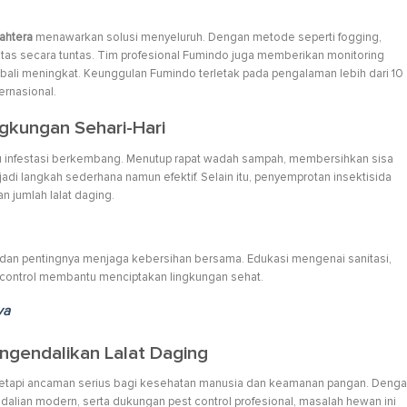
ahtera
menawarkan solusi menyeluruh. Dengan metode seperti fogging,
antas secara tuntas. Tim profesional Fumindo juga memberikan monitoring
mbali meningkat. Keunggulan Fumindo terletak pada pengalaman lebih dari 10
ernasional.
ngkungan Sehari-Hari
u infestasi berkembang. Menutup rapat wadah sampah, membersihkan sisa
adi langkah sederhana namun efektif. Selain itu, penyemprotan insektisida
 jumlah lalat daging.
 dan pentingnya menjaga kebersihan bersama. Edukasi mengenai sanitasi,
control membantu menciptakan lingkungan sehat.
ya
ngendalikan Lalat Daging
tetapi ancaman serius bagi kesehatan manusia dan keamanan pangan. Deng
dalian modern, serta dukungan pest control profesional, masalah hewan ini