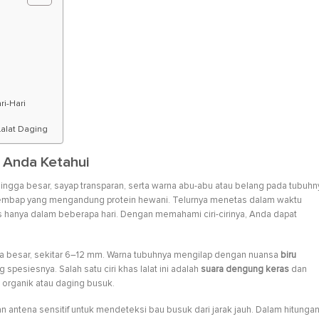
i-Hari
alat Daging
u Anda Ketahui
ngga besar, sayap transparan, serta warna abu-abu atau belang pada tubuhn
lembap yang mengandung protein hewani. Telurnya menetas dalam waktu
s hanya dalam beberapa hari. Dengan memahami ciri-cirinya, Anda dapat
ga besar, sekitar 6–12 mm. Warna tubuhnya mengilap dengan nuansa
biru
g spesiesnya. Salah satu ciri khas lalat ini adalah
suara dengung keras
dan
organik atau daging busuk.
n antena sensitif untuk mendeteksi bau busuk dari jarak jauh. Dalam hitunga