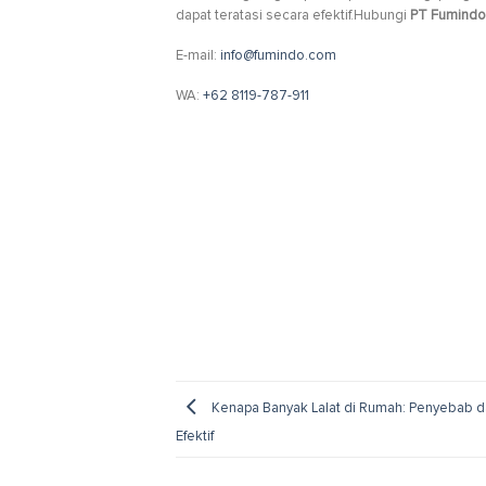
dapat teratasi secara efektif.Hubungi
PT Fumindo 
E-mail:
info@fumindo.com
WA:
+62 8119-787-911
Kenapa Banyak Lalat di Rumah: Penyebab d
Efektif