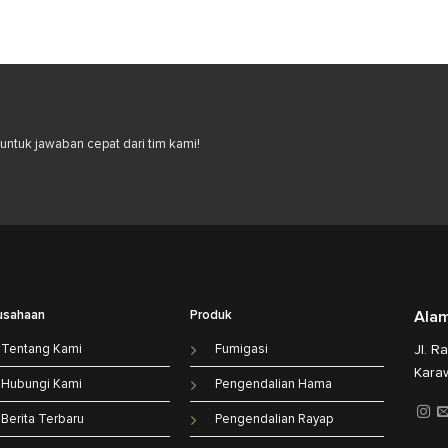
ntuk jawaban cepat dari tim kami!
usahaan
Produk
Ala
Tentang Kami
Fumigasi
Jl. R
Kara
Hubungi Kami
Pengendalian Hama
Berita Terbaru
Pengendalian Rayap