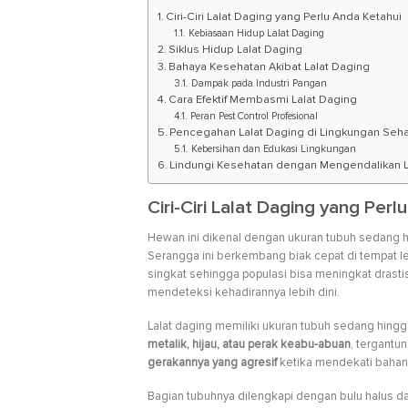
Ciri-Ciri Lalat Daging yang Perlu Anda Ketahui
Kebiasaan Hidup Lalat Daging
Siklus Hidup Lalat Daging
Bahaya Kesehatan Akibat Lalat Daging
Dampak pada Industri Pangan
Cara Efektif Membasmi Lalat Daging
Peran Pest Control Profesional
Pencegahan Lalat Daging di Lingkungan Sehar
Kebersihan dan Edukasi Lingkungan
Lindungi Kesehatan dengan Mengendalikan L
Ciri-Ciri Lalat Daging yang Perl
Hewan ini dikenal dengan ukuran tubuh sedang hi
Serangga ini berkembang biak cepat di tempat 
singkat sehingga populasi bisa meningkat drasti
mendeteksi kehadirannya lebih dini.
Lalat daging memiliki ukuran tubuh sedang hing
metalik, hijau, atau perak keabu-abuan
, tergantun
gerakannya yang agresif
ketika mendekati bahan 
Bagian tubuhnya dilengkapi dengan bulu halus da