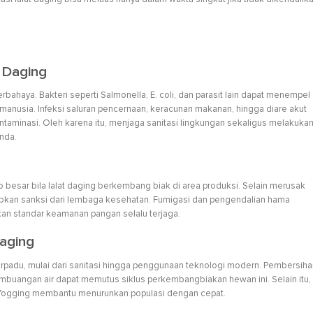
 Daging
rbahaya. Bakteri seperti Salmonella, E. coli, dan parasit lain dapat menempel
manusia. Infeksi saluran pencernaan, keracunan makanan, hingga diare akut
ntaminasi. Oleh karena itu, menjaga sanitasi lingkungan sekaligus melakuka
unda.
besar bila lalat daging berkembang biak di area produksi. Selain merusak
abkan sanksi dari lembaga kesehatan. Fumigasi dan pengendalian hama
ikan standar keamanan pangan selalu terjaga.
aging
rpadu, mulai dari sanitasi hingga penggunaan teknologi modern. Pembersiha
pembuangan air dapat memutus siklus perkembangbiakan hewan ini. Selain itu,
a fogging membantu menurunkan populasi dengan cepat.