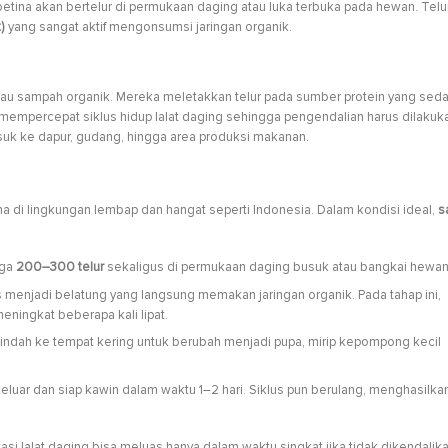
etina akan bertelur di permukaan daging atau luka terbuka pada hewan. Telu
)
yang sangat aktif mengonsumsi jaringan organik.
 atau sampah organik. Mereka meletakkan telur pada sumber protein yang sed
mempercepat siklus hidup lalat daging sehingga pengendalian harus dilakuk
asuk ke dapur, gudang, hingga area produksi makanan.
ama di lingkungan lembap dan hangat seperti Indonesia. Dalam kondisi ideal,
s
gga
200–300 telur
sekaligus di permukaan daging busuk atau bangkai hewan
 menjadi belatung yang langsung memakan jaringan organik. Pada tahap ini,
ningkat beberapa kali lipat.
pindah ke tempat kering untuk berubah menjadi pupa, mirip kepompong kecil
keluar dan siap kawin dalam waktu 1–2 hari. Siklus pun berulang, menghasilka
si lalat daging bisa meluas hanya dalam waktu singkat jika tidak dikendalik