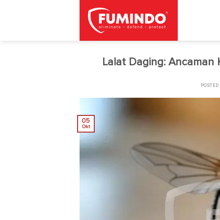
Skip
to
content
Lalat Daging: Ancaman 
POSTED
05
Okt