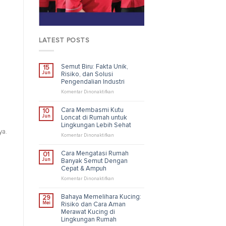
LATEST POSTS
Semut Biru: Fakta Unik,
15
Jun
Risiko, dan Solusi
Pengendalian Industri
pada
Komentar Dinonaktifkan
Semut
Biru:
Cara Membasmi Kutu
10
Fakta
Jun
Loncat di Rumah untuk
Unik,
Lingkungan Lebih Sehat
Risiko,
ya.
dan
pada
Komentar Dinonaktifkan
Solusi
Cara
Pengendalian
Membasmi
Cara Mengatasi Rumah
01
Industri
Kutu
Jun
Banyak Semut Dengan
Loncat
Cepat & Ampuh
di
Rumah
pada
Komentar Dinonaktifkan
untuk
Cara
Lingkungan
Mengatasi
Bahaya Memelihara Kucing:
29
Lebih
Rumah
Mei
Risiko dan Cara Aman
Sehat
Banyak
Merawat Kucing di
Semut
n
Lingkungan Rumah
Dengan