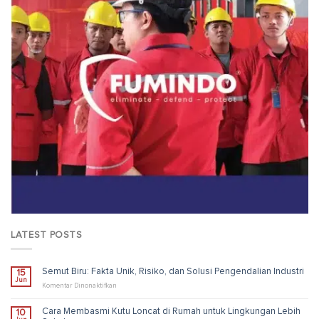
LATEST POSTS
Semut Biru: Fakta Unik, Risiko, dan Solusi Pengendalian Industri
15
Jun
pada
Komentar Dinonaktifkan
Semut
Biru:
Cara Membasmi Kutu Loncat di Rumah untuk Lingkungan Lebih
10
Fakta