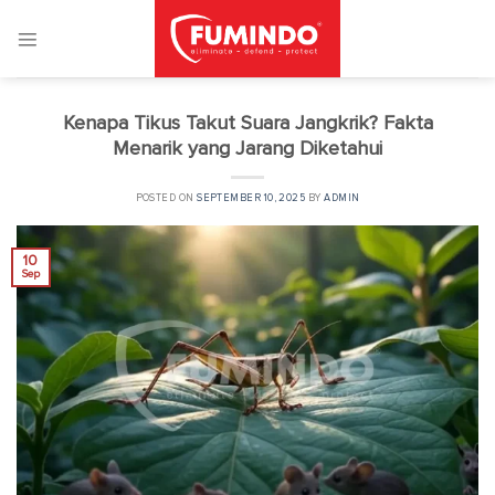
Skip
to
content
Kenapa Tikus Takut Suara Jangkrik? Fakta
Menarik yang Jarang Diketahui
POSTED ON
SEPTEMBER 10, 2025
BY
ADMIN
10
Sep