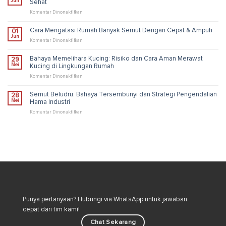
Jun
Sehat
Unik,
Risiko,
pada
Komentar Dinonaktifkan
dan
Cara
Solusi
Membasmi
Cara Mengatasi Rumah Banyak Semut Dengan Cepat & Ampuh
01
Pengendalian
Kutu
Jun
Industri
Loncat
pada
Komentar Dinonaktifkan
di
Cara
Rumah
Mengatasi
Bahaya Memelihara Kucing: Risiko dan Cara Aman Merawat
29
untuk
Rumah
Mei
Kucing di Lingkungan Rumah
Lingkungan
Banyak
Lebih
Semut
pada
Komentar Dinonaktifkan
Sehat
Dengan
Bahaya
Cepat
Memelihara
Semut Beludru: Bahaya Tersembunyi dan Strategi Pengendalian
28
&
Kucing:
Mei
Hama Industri
Ampuh
Risiko
dan
pada
Komentar Dinonaktifkan
Cara
Semut
Aman
Beludru:
Merawat
Bahaya
Kucing
Tersembunyi
di
dan
Lingkungan
Strategi
Rumah
Pengendalian
Hama
Industri
Punya pertanyaan? Hubungi via WhatsApp untuk jawaban
cepat dari tim kami!
Chat Sekarang