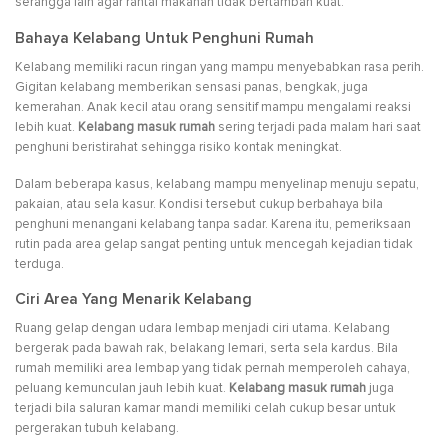
serangga lain agar rantai makanan tidak bertambah kuat.
Bahaya Kelabang Untuk Penghuni Rumah
Kelabang memiliki racun ringan yang mampu menyebabkan rasa perih.
Gigitan kelabang memberikan sensasi panas, bengkak, juga
kemerahan. Anak kecil atau orang sensitif mampu mengalami reaksi
lebih kuat.
Kelabang masuk rumah
sering terjadi pada malam hari saat
penghuni beristirahat sehingga risiko kontak meningkat.
Dalam beberapa kasus, kelabang mampu menyelinap menuju sepatu,
pakaian, atau sela kasur. Kondisi tersebut cukup berbahaya bila
penghuni menangani kelabang tanpa sadar. Karena itu, pemeriksaan
rutin pada area gelap sangat penting untuk mencegah kejadian tidak
terduga.
Ciri Area Yang Menarik Kelabang
Ruang gelap dengan udara lembap menjadi ciri utama. Kelabang
bergerak pada bawah rak, belakang lemari, serta sela kardus. Bila
rumah memiliki area lembap yang tidak pernah memperoleh cahaya,
peluang kemunculan jauh lebih kuat.
Kelabang masuk rumah
juga
terjadi bila saluran kamar mandi memiliki celah cukup besar untuk
pergerakan tubuh kelabang.