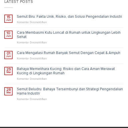
LATEST POSTS
Semut Biru: Fakta Unik, Risiko, dan Solusi Pengendalian Industri
15
Jun
pada
Komentar Dinonaktifkan
Semut
Biru:
Cara Membasmi Kutu Loncat di Rumah untuk Lingkungan Lebih
10
Fakta
Jun
Sehat
Unik,
Risiko,
pada
Komentar Dinonaktifkan
dan
Cara
Solusi
Membasmi
Cara Mengatasi Rumah Banyak Semut Dengan Cepat & Ampuh
01
Pengendalian
Kutu
Jun
Industri
Loncat
pada
Komentar Dinonaktifkan
di
Cara
Rumah
Mengatasi
Bahaya Memelihara Kucing: Risiko dan Cara Aman Merawat
29
untuk
Rumah
Mei
Kucing di Lingkungan Rumah
Lingkungan
Banyak
Lebih
Semut
pada
Komentar Dinonaktifkan
Sehat
Dengan
Bahaya
Cepat
Memelihara
Semut Beludru: Bahaya Tersembunyi dan Strategi Pengendalian
28
&
Kucing:
Mei
Hama Industri
Ampuh
Risiko
dan
pada
Komentar Dinonaktifkan
Cara
Semut
Aman
Beludru:
Merawat
Bahaya
Kucing
Tersembunyi
di
dan
Lingkungan
Strategi
Rumah
Pengendalian