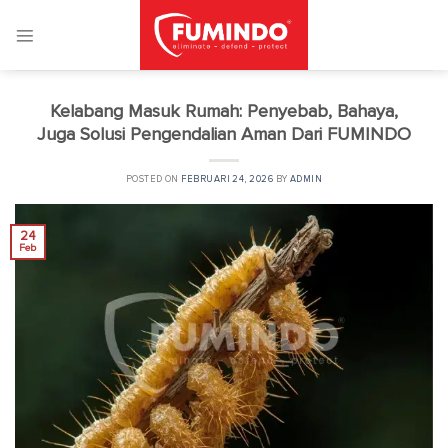
Skip
to
content
Kelabang Masuk Rumah: Penyebab, Bahaya,
Juga Solusi Pengendalian Aman Dari FUMINDO
POSTED ON
FEBRUARI 24, 2026
BY
ADMIN
24
Feb