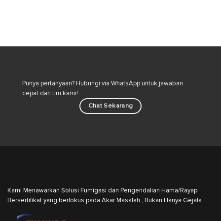
Cara
Semut
Aman
Beludru:
Merawat
Bahaya
Kucing
Tersembunyi
di
dan
Lingkungan
Strategi
Rumah
Pengendalian
Hama
Industri
Punya pertanyaan? Hubungi via WhatsApp untuk jawaban
cepat dari tim kami!
Chat Sekarang
Kami Menawarkan Solusi Fumigasi dan Pengendalian Hama/Rayap
Bersertifikat yang berfokus pada Akar Masalah , Bukan Hanya Gejala.