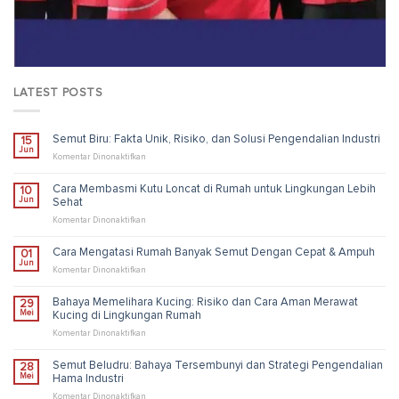
LATEST POSTS
Semut Biru: Fakta Unik, Risiko, dan Solusi Pengendalian Industri
15
Jun
pada
Komentar Dinonaktifkan
Semut
Biru:
Cara Membasmi Kutu Loncat di Rumah untuk Lingkungan Lebih
10
Fakta
Jun
Sehat
Unik,
Risiko,
pada
Komentar Dinonaktifkan
dan
Cara
Solusi
Membasmi
Cara Mengatasi Rumah Banyak Semut Dengan Cepat & Ampuh
01
Pengendalian
Kutu
Jun
Industri
Loncat
pada
Komentar Dinonaktifkan
di
Cara
Rumah
Mengatasi
Bahaya Memelihara Kucing: Risiko dan Cara Aman Merawat
29
untuk
Rumah
Mei
Kucing di Lingkungan Rumah
Lingkungan
Banyak
Lebih
Semut
pada
Komentar Dinonaktifkan
Sehat
Dengan
Bahaya
Cepat
Memelihara
Semut Beludru: Bahaya Tersembunyi dan Strategi Pengendalian
28
&
Kucing:
Mei
Hama Industri
Ampuh
Risiko
dan
pada
Komentar Dinonaktifkan