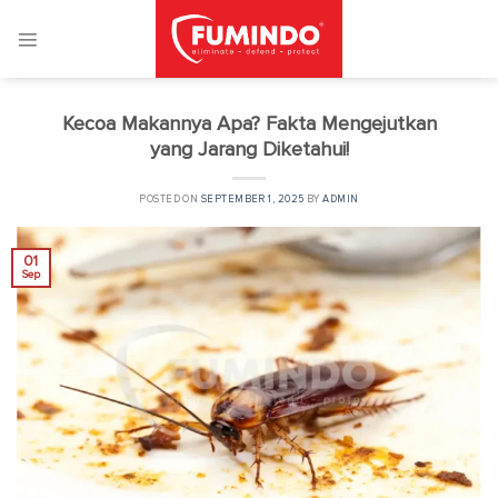
Skip
to
content
Kecoa Makannya Apa? Fakta Mengejutkan
yang Jarang Diketahui!
POSTED ON
SEPTEMBER 1, 2025
BY
ADMIN
01
Sep