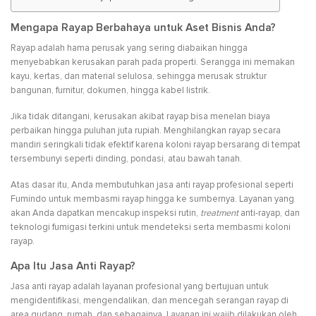
Mengapa Rayap Berbahaya untuk Aset Bisnis Anda?
Rayap adalah hama perusak yang sering diabaikan hingga
menyebabkan kerusakan parah pada properti. Serangga ini memakan
kayu, kertas, dan material selulosa, sehingga merusak struktur
bangunan, furnitur, dokumen, hingga kabel listrik.
Jika tidak ditangani, kerusakan akibat rayap bisa menelan biaya
perbaikan hingga puluhan juta rupiah. Menghilangkan rayap secara
mandiri seringkali tidak efektif karena koloni rayap bersarang di tempat
tersembunyi seperti dinding, pondasi, atau bawah tanah.
Atas dasar itu, Anda membutuhkan jasa anti rayap profesional seperti
Fumindo untuk membasmi rayap hingga ke sumbernya. Layanan yang
akan Anda dapatkan mencakup inspeksi rutin,
treatment
anti-rayap, dan
teknologi fumigasi terkini untuk mendeteksi serta membasmi koloni
rayap.
Apa Itu Jasa Anti Rayap?
Jasa anti rayap adalah layanan profesional yang bertujuan untuk
mengidentifikasi, mengendalikan, dan mencegah serangan rayap di
area gudang, rumah, dan sebagainya. Layanan ini wajib dilakukan oleh