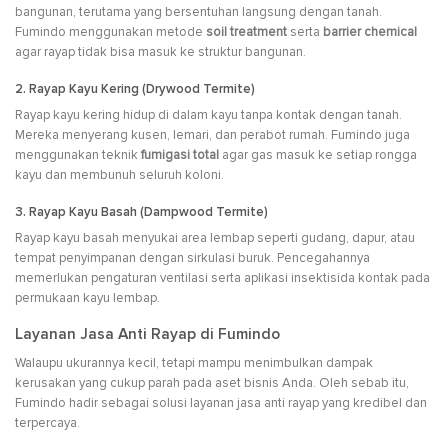
bangunan, terutama yang bersentuhan langsung dengan tanah.
Fumindo menggunakan metode
soil treatment
serta
barrier chemical
agar rayap tidak bisa masuk ke struktur bangunan.
2. Rayap Kayu Kering (Drywood Termite)
Rayap kayu kering hidup di dalam kayu tanpa kontak dengan tanah.
Mereka menyerang kusen, lemari, dan perabot rumah. Fumindo juga
menggunakan teknik
fumigasi total
agar gas masuk ke setiap rongga
kayu dan membunuh seluruh koloni.
3. Rayap Kayu Basah (Dampwood Termite)
Rayap kayu basah menyukai area lembap seperti gudang, dapur, atau
tempat penyimpanan dengan sirkulasi buruk. Pencegahannya
memerlukan pengaturan ventilasi serta aplikasi insektisida kontak pada
permukaan kayu lembap.
Layanan Jasa Anti Rayap di Fumindo
Walaupu ukurannya kecil, tetapi mampu menimbulkan dampak
kerusakan yang cukup parah pada aset bisnis Anda. Oleh sebab itu,
Fumindo hadir sebagai solusi layanan jasa anti rayap yang kredibel dan
terpercaya.