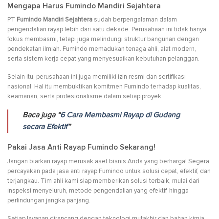
Mengapa Harus Fumindo Mandiri Sejahtera
PT
Fumindo Mandiri Sejahtera
sudah berpengalaman dalam
pengendalian rayap lebih dari satu dekade. Perusahaan ini tidak hanya
fokus membasmi, tetapi juga melindungi struktur bangunan dengan
pendekatan ilmiah. Fumindo memadukan tenaga ahli, alat modern,
serta sistem kerja cepat yang menyesuaikan kebutuhan pelanggan.
Selain itu, perusahaan ini juga memiliki izin resmi dan sertifikasi
nasional. Hal itu membuktikan komitmen Fumindo terhadap kualitas,
keamanan, serta profesionalisme dalam setiap proyek.
Baca juga “
6 Cara Membasmi Rayap di Gudang
secara Efektif
”
Pakai Jasa Anti Rayap Fumindo Sekarang!
Jangan biarkan rayap merusak aset bisnis Anda yang berharga! Segera
percayakan pada jasa anti rayap Fumindo untuk solusi cepat, efektif, dan
terjangkau. Tim ahli kami siap memberikan solusi terbaik, mulai dari
inspeksi menyeluruh, metode pengendalian yang efektif, hingga
perlindungan jangka panjang.
Setiap layanan dirancang dengan teknologi mutakhir dan bahan kimia