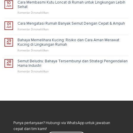
Cara Membasmi Kutu Loncat di Rumah untuk Lingkungan Lebih
10
Fakta
Jun
Sehat
Unik,
Risiko,
pada
Komentar Dinonaktifkan
dan
Cara
Solusi
Membasmi
Cara Mengatasi Rumah Banyak Semut Dengan Cepat & Ampuh
01
Pengendalian
Kutu
Jun
Industri
Loncat
pada
Komentar Dinonaktifkan
di
Cara
Rumah
Mengatasi
Bahaya Memelihara Kucing: Risiko dan Cara Aman Merawat
29
untuk
Rumah
Mei
Kucing di Lingkungan Rumah
Lingkungan
Banyak
Lebih
Semut
pada
Komentar Dinonaktifkan
Sehat
Dengan
Bahaya
Cepat
Memelihara
Semut Beludru: Bahaya Tersembunyi dan Strategi Pengendalian
28
&
Kucing:
Mei
Hama Industri
Ampuh
Risiko
dan
pada
Komentar Dinonaktifkan
Cara
Semut
Aman
Beludru:
Merawat
Bahaya
Kucing
Tersembunyi
di
dan
Lingkungan
Strategi
Rumah
Pengendalian
Hama
Industri
Punya pertanyaan? Hubungi via WhatsApp untuk jawaban
cepat dari tim kami!