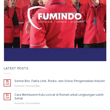
LATEST POSTS
Semut Biru: Fakta Unik, Risiko, dan Solusi Pengendalian Industri
15
Jun
pada
Komentar Dinonaktifkan
Semut
Biru:
Cara Membasmi Kutu Loncat di Rumah untuk Lingkungan Lebih
10
Fakta
Jun
Sehat
Unik,
Risiko,
pada
Komentar Dinonaktifkan
dan
Cara
Solusi