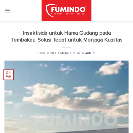
Skip
to
content
Insektisida untuk Hama Gudang pada
Tembakau: Solusi Tepat untuk Menjaga Kualitas
POSTED ON
FEBRUARI 4, 2026
BY
ADMIN
04
Feb