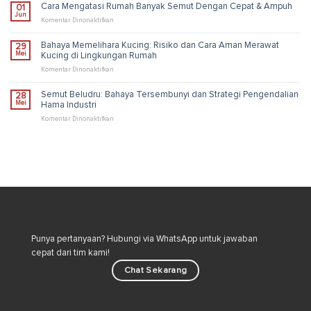
Membasmi
Cara Mengatasi Rumah Banyak Semut Dengan Cepat & Ampuh
01
Pengendalian
Kutu
Jun
Industri
Loncat
pada
Komentar Dinonaktifkan
di
Cara
Rumah
Mengatasi
Bahaya Memelihara Kucing: Risiko dan Cara Aman Merawat
29
untuk
Rumah
Mei
Kucing di Lingkungan Rumah
Lingkungan
Banyak
Lebih
Semut
pada
Komentar Dinonaktifkan
Sehat
Dengan
Bahaya
Cepat
Memelihara
Semut Beludru: Bahaya Tersembunyi dan Strategi Pengendalian
28
&
Kucing:
Mei
Hama Industri
Ampuh
Risiko
dan
pada
Komentar Dinonaktifkan
Cara
Semut
Aman
Beludru:
Merawat
Bahaya
Kucing
Tersembunyi
di
dan
Lingkungan
Strategi
Rumah
Pengendalian
Hama
Industri
Punya pertanyaan? Hubungi via WhatsApp untuk jawaban
cepat dari tim kami!
Chat Sekarang