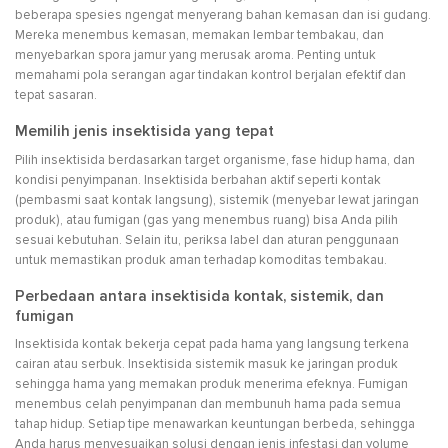
beberapa spesies ngengat menyerang bahan kemasan dan isi gudang.
Mereka menembus kemasan, memakan lembar tembakau, dan
menyebarkan spora jamur yang merusak aroma. Penting untuk
memahami pola serangan agar tindakan kontrol berjalan efektif dan
tepat sasaran.
Memilih jenis insektisida yang tepat
Pilih insektisida berdasarkan target organisme, fase hidup hama, dan
kondisi penyimpanan. Insektisida berbahan aktif seperti kontak
(pembasmi saat kontak langsung), sistemik (menyebar lewat jaringan
produk), atau fumigan (gas yang menembus ruang) bisa Anda pilih
sesuai kebutuhan. Selain itu, periksa label dan aturan penggunaan
untuk memastikan produk aman terhadap komoditas tembakau.
Perbedaan antara insektisida kontak, sistemik, dan
fumigan
Insektisida kontak bekerja cepat pada hama yang langsung terkena
cairan atau serbuk. Insektisida sistemik masuk ke jaringan produk
sehingga hama yang memakan produk menerima efeknya. Fumigan
menembus celah penyimpanan dan membunuh hama pada semua
tahap hidup. Setiap tipe menawarkan keuntungan berbeda, sehingga
Anda harus menyesuaikan solusi dengan jenis infestasi dan volume