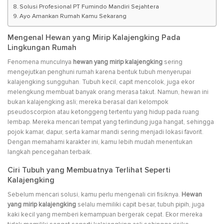
Solusi Profesional PT Fumindo Mandiri Sejahtera
Ayo Amankan Rumah Kamu Sekarang
Mengenal Hewan yang Mirip Kalajengking Pada
Lingkungan Rumah
Fenomena munculnya
hewan yang mirip kalajengking
sering
mengejutkan penghuni rumah karena bentuk tubuh menyerupai
kalajengking sungguhan. Tubuh kecil, capit mencolok, juga ekor
melengkung membuat banyak orang merasa takut. Namun, hewan ini
bukan kalajengking asli; mereka berasal dari kelompok
pseudoscorpion atau ketonggeng tertentu yang hidup pada ruang
lembap. Mereka mencari tempat yang terlindung juga hangat, sehingga
pojok kamar, dapur, serta kamar mandi sering menjadi lokasi favorit.
Dengan memahami karakter ini, kamu lebih mudah menentukan
langkah pencegahan terbaik.
Ciri Tubuh yang Membuatnya Terlihat Seperti
Kalajengking
Sebelum mencari solusi, kamu perlu mengenali ciri fisiknya.
Hewan
yang mirip kalajengking
selalu memiliki capit besar, tubuh pipih, juga
kaki kecil yang memberi kemampuan bergerak cepat. Ekor mereka