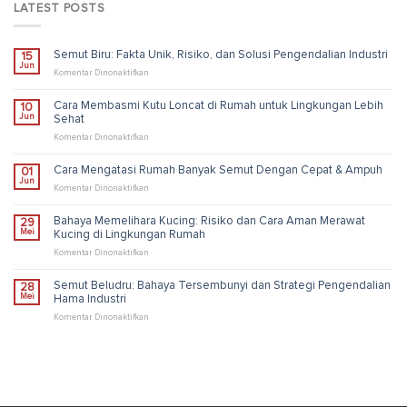
LATEST POSTS
Semut Biru: Fakta Unik, Risiko, dan Solusi Pengendalian Industri
15
Jun
pada
Komentar Dinonaktifkan
Semut
Biru:
Cara Membasmi Kutu Loncat di Rumah untuk Lingkungan Lebih
10
Fakta
Jun
Sehat
Unik,
Risiko,
pada
Komentar Dinonaktifkan
dan
Cara
Solusi
Membasmi
Cara Mengatasi Rumah Banyak Semut Dengan Cepat & Ampuh
01
Pengendalian
Kutu
Jun
Industri
Loncat
pada
Komentar Dinonaktifkan
di
Cara
Rumah
Mengatasi
Bahaya Memelihara Kucing: Risiko dan Cara Aman Merawat
29
untuk
Rumah
Mei
Kucing di Lingkungan Rumah
Lingkungan
Banyak
Lebih
Semut
pada
Komentar Dinonaktifkan
Sehat
Dengan
Bahaya
Cepat
Memelihara
Semut Beludru: Bahaya Tersembunyi dan Strategi Pengendalian
28
&
Kucing:
Mei
Hama Industri
Ampuh
Risiko
dan
pada
Komentar Dinonaktifkan
Cara
Semut
Aman
Beludru:
Merawat
Bahaya
Kucing
Tersembunyi
di
dan
Lingkungan
Strategi
Rumah
Pengendalian