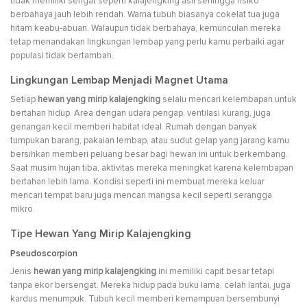
tidak memiliki sengat seperti kalajengking asli sehingga risiko
berbahaya jauh lebih rendah. Warna tubuh biasanya cokelat tua juga
hitam keabu-abuan. Walaupun tidak berbahaya, kemunculan mereka
tetap menandakan lingkungan lembap yang perlu kamu perbaiki agar
populasi tidak bertambah.
Lingkungan Lembap Menjadi Magnet Utama
Setiap
hewan yang mirip kalajengking
selalu mencari kelembapan untuk
bertahan hidup. Area dengan udara pengap, ventilasi kurang, juga
genangan kecil memberi habitat ideal. Rumah dengan banyak
tumpukan barang, pakaian lembap, atau sudut gelap yang jarang kamu
bersihkan memberi peluang besar bagi hewan ini untuk berkembang.
Saat musim hujan tiba, aktivitas mereka meningkat karena kelembapan
bertahan lebih lama. Kondisi seperti ini membuat mereka keluar
mencari tempat baru juga mencari mangsa kecil seperti serangga
mikro.
Tipe Hewan Yang Mirip Kalajengking
Pseudoscorpion
Jenis
hewan yang mirip kalajengking
ini memiliki capit besar tetapi
tanpa ekor bersengat. Mereka hidup pada buku lama, celah lantai, juga
kardus menumpuk. Tubuh kecil memberi kemampuan bersembunyi