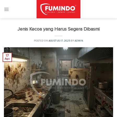
Skip
to
content
Jenis Kecoa yang Harus Segera Dibasmi
POSTED ON
AGUSTUS 17, 2025
BY
ADMIN
17
Agu