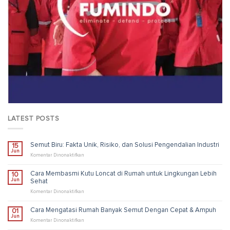
LATEST POSTS
Semut Biru: Fakta Unik, Risiko, dan Solusi Pengendalian Industri
15
Jun
pada
Komentar Dinonaktifkan
Semut
Biru:
Cara Membasmi Kutu Loncat di Rumah untuk Lingkungan Lebih
10
Fakta
Jun
Sehat
Unik,
Risiko,
pada
Komentar Dinonaktifkan
dan
Cara
Solusi
Membasmi
Cara Mengatasi Rumah Banyak Semut Dengan Cepat & Ampuh
01
Pengendalian
Kutu
Jun
Industri
Loncat
pada
Komentar Dinonaktifkan
di
Cara