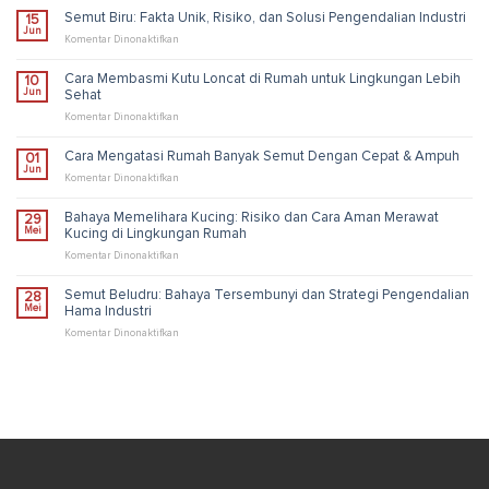
Semut Biru: Fakta Unik, Risiko, dan Solusi Pengendalian Industri
15
Jun
pada
Komentar Dinonaktifkan
Semut
Biru:
Cara Membasmi Kutu Loncat di Rumah untuk Lingkungan Lebih
10
Fakta
Jun
Sehat
Unik,
Risiko,
pada
Komentar Dinonaktifkan
dan
Cara
Solusi
Membasmi
Cara Mengatasi Rumah Banyak Semut Dengan Cepat & Ampuh
01
Pengendalian
Kutu
Jun
Industri
Loncat
pada
Komentar Dinonaktifkan
di
Cara
Rumah
Mengatasi
Bahaya Memelihara Kucing: Risiko dan Cara Aman Merawat
29
untuk
Rumah
Mei
Kucing di Lingkungan Rumah
Lingkungan
Banyak
Lebih
Semut
pada
Komentar Dinonaktifkan
Sehat
Dengan
Bahaya
Cepat
Memelihara
Semut Beludru: Bahaya Tersembunyi dan Strategi Pengendalian
28
&
Kucing:
Mei
Hama Industri
Ampuh
Risiko
dan
pada
Komentar Dinonaktifkan
Cara
Semut
Aman
Beludru:
Merawat
Bahaya
Kucing
Tersembunyi
di
dan
Lingkungan
Strategi
Rumah
Pengendalian
Hama
Industri