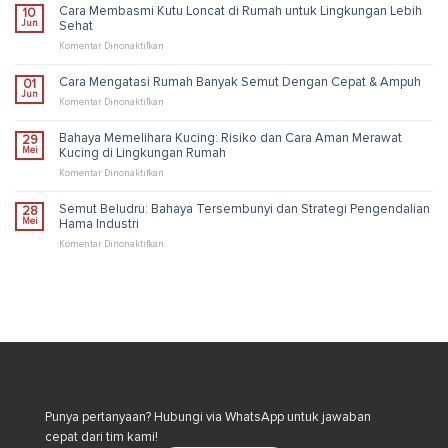
Biru:
Cara Membasmi Kutu Loncat di Rumah untuk Lingkungan Lebih
10
Fakta
Jun
Sehat
Unik,
Risiko,
pada
Komentar Dinonaktifkan
dan
Cara
Solusi
Membasmi
Cara Mengatasi Rumah Banyak Semut Dengan Cepat & Ampuh
01
Pengendalian
Kutu
Jun
Industri
Loncat
pada
Komentar Dinonaktifkan
di
Cara
Rumah
Mengatasi
Bahaya Memelihara Kucing: Risiko dan Cara Aman Merawat
29
untuk
Rumah
Mei
Kucing di Lingkungan Rumah
Lingkungan
Banyak
Lebih
Semut
pada
Komentar Dinonaktifkan
Sehat
Dengan
Bahaya
Cepat
Memelihara
Semut Beludru: Bahaya Tersembunyi dan Strategi Pengendalian
28
&
Kucing:
Mei
Hama Industri
Ampuh
Risiko
dan
pada
Komentar Dinonaktifkan
Cara
Semut
Aman
Beludru:
Merawat
Bahaya
Kucing
Tersembunyi
di
dan
Lingkungan
Strategi
Rumah
Pengendalian
Hama
Industri
Punya pertanyaan? Hubungi via WhatsApp untuk jawaban
cepat dari tim kami!