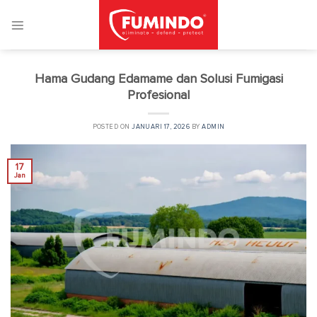
Skip
to
content
Hama Gudang Edamame dan Solusi Fumigasi
Profesional
POSTED ON
JANUARI 17, 2026
BY
ADMIN
17
Jan