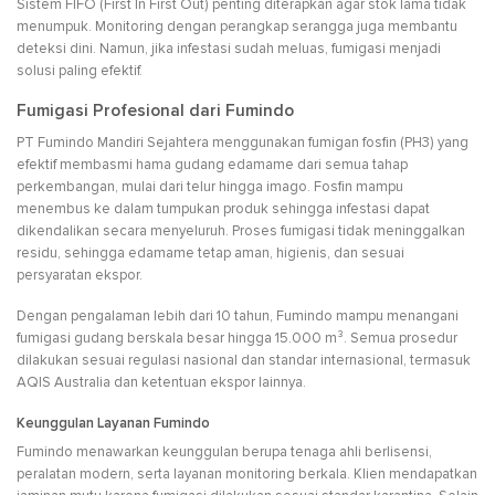
Sistem FIFO (First In First Out) penting diterapkan agar stok lama tidak
menumpuk. Monitoring dengan perangkap serangga juga membantu
deteksi dini. Namun, jika infestasi sudah meluas, fumigasi menjadi
solusi paling efektif.
Fumigasi Profesional dari Fumindo
PT Fumindo Mandiri Sejahtera menggunakan fumigan fosfin (PH3) yang
efektif membasmi hama gudang edamame dari semua tahap
perkembangan, mulai dari telur hingga imago. Fosfin mampu
menembus ke dalam tumpukan produk sehingga infestasi dapat
dikendalikan secara menyeluruh. Proses fumigasi tidak meninggalkan
residu, sehingga edamame tetap aman, higienis, dan sesuai
persyaratan ekspor.
Dengan pengalaman lebih dari 10 tahun, Fumindo mampu menangani
fumigasi gudang berskala besar hingga 15.000 m³. Semua prosedur
dilakukan sesuai regulasi nasional dan standar internasional, termasuk
AQIS Australia dan ketentuan ekspor lainnya.
Keunggulan Layanan Fumindo
Fumindo menawarkan keunggulan berupa tenaga ahli berlisensi,
peralatan modern, serta layanan monitoring berkala. Klien mendapatkan