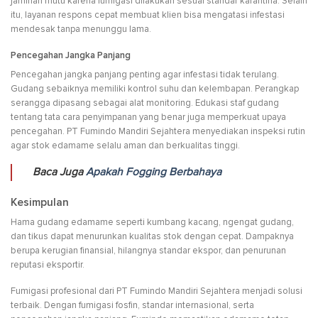
jaminan mutu karena fumigasi dilakukan sesuai standar karantina. Selain
itu, layanan respons cepat membuat klien bisa mengatasi infestasi
mendesak tanpa menunggu lama.
Pencegahan Jangka Panjang
Pencegahan jangka panjang penting agar infestasi tidak terulang.
Gudang sebaiknya memiliki kontrol suhu dan kelembapan. Perangkap
serangga dipasang sebagai alat monitoring. Edukasi staf gudang
tentang tata cara penyimpanan yang benar juga memperkuat upaya
pencegahan. PT Fumindo Mandiri Sejahtera menyediakan inspeksi rutin
agar stok edamame selalu aman dan berkualitas tinggi.
Baca Juga
Apakah Fogging Berbahaya
Kesimpulan
Hama gudang edamame seperti kumbang kacang, ngengat gudang,
dan tikus dapat menurunkan kualitas stok dengan cepat. Dampaknya
berupa kerugian finansial, hilangnya standar ekspor, dan penurunan
reputasi eksportir.
Fumigasi profesional dari PT Fumindo Mandiri Sejahtera menjadi solusi
terbaik. Dengan fumigasi fosfin, standar internasional, serta