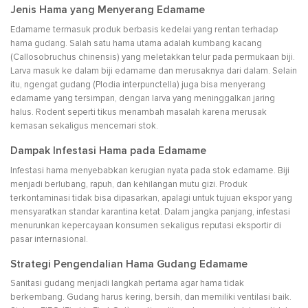
Jenis Hama yang Menyerang Edamame
Edamame termasuk produk berbasis kedelai yang rentan terhadap
hama gudang. Salah satu hama utama adalah kumbang kacang
(Callosobruchus chinensis) yang meletakkan telur pada permukaan biji.
Larva masuk ke dalam biji edamame dan merusaknya dari dalam. Selain
itu, ngengat gudang (Plodia interpunctella) juga bisa menyerang
edamame yang tersimpan, dengan larva yang meninggalkan jaring
halus. Rodent seperti tikus menambah masalah karena merusak
kemasan sekaligus mencemari stok.
Dampak Infestasi Hama pada Edamame
Infestasi hama menyebabkan kerugian nyata pada stok edamame. Biji
menjadi berlubang, rapuh, dan kehilangan mutu gizi. Produk
terkontaminasi tidak bisa dipasarkan, apalagi untuk tujuan ekspor yang
mensyaratkan standar karantina ketat. Dalam jangka panjang, infestasi
menurunkan kepercayaan konsumen sekaligus reputasi eksportir di
pasar internasional.
Strategi Pengendalian Hama Gudang Edamame
Sanitasi gudang menjadi langkah pertama agar hama tidak
berkembang. Gudang harus kering, bersih, dan memiliki ventilasi baik.