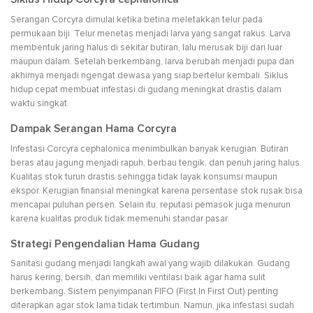
Serangan Corcyra dimulai ketika betina meletakkan telur pada
permukaan biji. Telur menetas menjadi larva yang sangat rakus. Larva
membentuk jaring halus di sekitar butiran, lalu merusak biji dari luar
maupun dalam. Setelah berkembang, larva berubah menjadi pupa dan
akhirnya menjadi ngengat dewasa yang siap bertelur kembali. Siklus
hidup cepat membuat infestasi di gudang meningkat drastis dalam
waktu singkat.
Dampak Serangan Hama Corcyra
Infestasi Corcyra cephalonica menimbulkan banyak kerugian. Butiran
beras atau jagung menjadi rapuh, berbau tengik, dan penuh jaring halus.
Kualitas stok turun drastis sehingga tidak layak konsumsi maupun
ekspor. Kerugian finansial meningkat karena persentase stok rusak bisa
mencapai puluhan persen. Selain itu, reputasi pemasok juga menurun
karena kualitas produk tidak memenuhi standar pasar.
Strategi Pengendalian Hama Gudang
Sanitasi gudang menjadi langkah awal yang wajib dilakukan. Gudang
harus kering, bersih, dan memiliki ventilasi baik agar hama sulit
berkembang. Sistem penyimpanan FIFO (First In First Out) penting
diterapkan agar stok lama tidak tertimbun. Namun, jika infestasi sudah