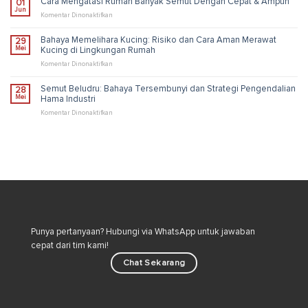
Cara Mengatasi Rumah Banyak Semut Dengan Cepat & Ampuh
01
Pengendalian
Kutu
Jun
Industri
Loncat
pada
Komentar Dinonaktifkan
di
Cara
Rumah
Mengatasi
Bahaya Memelihara Kucing: Risiko dan Cara Aman Merawat
29
untuk
Rumah
Mei
Kucing di Lingkungan Rumah
Lingkungan
Banyak
Lebih
Semut
pada
Komentar Dinonaktifkan
Sehat
Dengan
Bahaya
Cepat
Memelihara
Semut Beludru: Bahaya Tersembunyi dan Strategi Pengendalian
28
&
Kucing:
Mei
Hama Industri
Ampuh
Risiko
dan
pada
Komentar Dinonaktifkan
Cara
Semut
Aman
Beludru:
Merawat
Bahaya
Kucing
Tersembunyi
di
dan
Lingkungan
Strategi
Rumah
Pengendalian
Hama
Industri
Punya pertanyaan? Hubungi via WhatsApp untuk jawaban
cepat dari tim kami!
Chat Sekarang