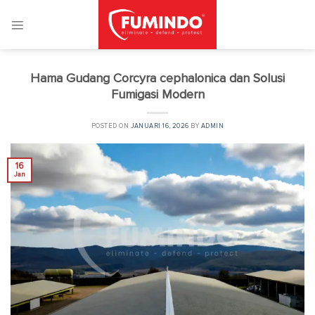
Skip
to
content
Hama Gudang Corcyra cephalonica dan Solusi
Fumigasi Modern
POSTED ON
JANUARI 16, 2026
BY
ADMIN
16
Jan