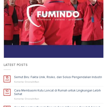
LATEST POSTS
Semut Biru: Fakta Unik, Risiko, dan Solusi Pengendalian Industri
15
Jun
pada
Komentar Dinonaktifkan
Semut
Biru:
Cara Membasmi Kutu Loncat di Rumah untuk Lingkungan Lebih
10
Fakta
Jun
Sehat
Unik,
Risiko,
pada
Komentar Dinonaktifkan
dan
Cara
Solusi
Membasmi