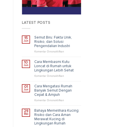
LATEST POSTS
Semut Biru: Fakta Unik,
15
Jun
Risiko, dan Solusi
Pengendalian Industri
pada
Komentar Dinonaktifkan
Semut
Biru:
Cara Membasmi Kutu
10
Fakta
Jun
Loncat di Rumah untuk
Unik,
Lingkungan Lebih Sehat
Risiko,
dan
pada
Komentar Dinonaktifkan
Solusi
Cara
Pengendalian
Membasmi
Cara Mengatasi Rumah
01
Industri
Kutu
Jun
Banyak Semut Dengan
Loncat
Cepat & Ampuh
di
Rumah
pada
Komentar Dinonaktifkan
untuk
Cara
Lingkungan
Mengatasi
Bahaya Memelihara Kucing:
29
Lebih
Rumah
Mei
Risiko dan Cara Aman
Sehat
Banyak
Merawat Kucing di
Semut
Lingkungan Rumah
Dengan