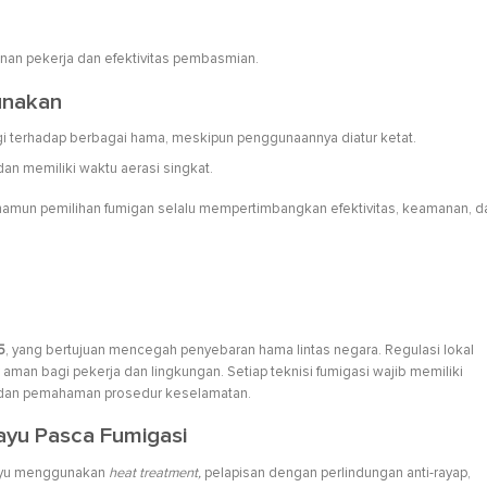
an pekerja dan efektivitas pembasmian.
unakan
 terhadap berbagai hama, meskipun penggunaannya diatur ketat.
an memiliki waktu aerasi singkat.
amun pemilihan fumigan selalu mempertimbangkan efektivitas, keamanan, d
5
, yang bertujuan mencegah penyebaran hama lintas negara. Regulasi lokal
n bagi pekerja dan lingkungan. Setiap teknisi fumigasi wajib memiliki
i dan pemahaman prosedur keselamatan.
yu Pasca Fumigasi
ayu menggunakan
heat treatment,
pelapisan dengan perlindungan anti-rayap,