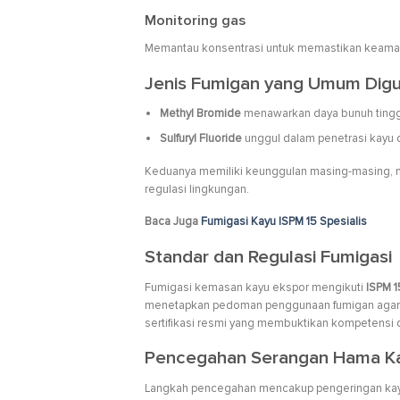
Monitoring gas
Memantau konsentrasi untuk memastikan keaman
Jenis Fumigan yang Umum Dig
Methyl Bromide
menawarkan daya bunuh tinggi
Sulfuryl Fluoride
unggul dalam penetrasi kayu d
Keduanya memiliki keunggulan masing-masing, n
regulasi lingkungan.
Baca Juga
Fumigasi Kayu ISPM 15 Spesialis
Standar dan Regulasi Fumigasi
Fumigasi kemasan kayu ekspor mengikuti
ISPM 1
menetapkan pedoman penggunaan fumigan agar ama
sertifikasi resmi yang membuktikan kompetens
Pencegahan Serangan Hama Ka
Langkah pencegahan mencakup pengeringan k