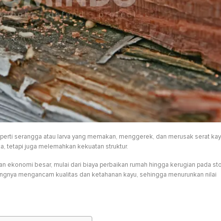
erti serangga atau larva yang memakan, menggerek, dan merusak serat kay
, tetapi juga melemahkan kekuatan struktur.
 ekonomi besar, mulai dari biaya perbaikan rumah hingga kerugian pada st
njangnya mengancam kualitas dan ketahanan kayu, sehingga menurunkan nilai