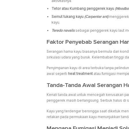
aktivitasnya.
Tetor atau Kumbang penggerek kayu
(Woodbor
Semut tukang kayu
(Carpenter ant)
menggerek 
kayu.
Teredo navalis
sebagai penggerek kayu laut me
Faktor Penyebab Serangan Ha
Serangan hama kayu biasanya bermula dari kond
sirkulasi udara yang buruk. Kelembaban tinggi da
Penyimpanan kayu di area terbuka tanpa pelindu
awal seperti
heat treatment
atau fumigasi memp
Tanda-Tanda Awal Serangan H
Kenali tanda awal untuk mencegah kerusakan par
penggerek masih berlangsung. Serbuk halus di 
Kayu yang terdengar berongga saat diketuk men
retakan pada permukaan kayu menunjukkan tanda 
Mengapa Fumigasi Menjadi Solu