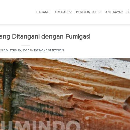
TENTANG
FUMIGASI
PEST CONTROL
ANTI RAYAP
SE
ang Ditangani dengan Fumigasi
 ON
AGUSTUS 20, 2025
BY
RAYMOND SETIYAWAN