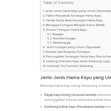
Table of Contents
Jenis-Jenis Hama Kayu yang Umum Ditemuka
Faktor Penyebab Serangan Hama Kayu
Tanda-Tanda Awal Serangan Hama Kayu
Mengapa Fumigasi Menjadi Solusi Efektif
Proses Fumigasi Hama Kayu
Persiapan
Pemilihan fumigan
Monitoring gas
Jenis Fumigan yang Umum Digunakan
Standar dan Regulasi Fumigasi
Pencegahan Serangan Hama Kayu Pasca Fum
Lindungi Investasi Kayu Anda Sekarang Jug
Hubungi Tim Fumindo Sekarang
Jenis-Jenis Hama Kayu yang 
Beberapa hama kayu sering menyerang di berbag
Rayap kayu kering (
Drywood termite
)
berkemban
meninggalkan kotoran berbentuk butiran halu
Kumbang bubuk kayu
(Powderpost beetle)
meru