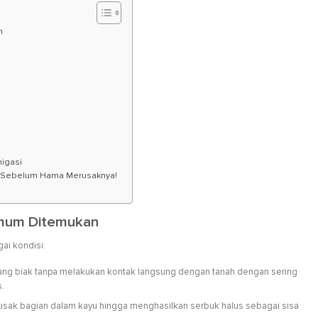
n
igasi
a, Sebelum Hama Merusaknya!
Umum Ditemukan
ai kondisi:
g biak tanpa melakukan kontak langsung dengan tanah dengan sering
s.
sak bagian dalam kayu hingga menghasilkan serbuk halus sebagai sisa