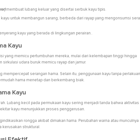
er)
membuat lubang keluar yang disertai serbuk kayu tipis.
kayu untuk membangun sarang, berbeda dari rayap yang mengonsumsi sera
nyerang kayu yang berada di lingkungan perairan..
ma Kayu
isi yang memicu pertumbuhan mereka, mulai dari kelembapan tinggi hingga
n sirkulasi udara buruk memicu rayap dan jamur.
ng mempercepat serangan hama. Selain itu, penggunaan kayu tanpa perlakua
ermudah hama menetap dan berkembang biak.
ama Kayu
ah. Lubang kecil pada permukaan kayu sering menjadi tanda bahwa aktivitas
sekitar kayu menunjukkan proses penggerusan.
gindikasikan rongga akibat dimakan hama. Perubahan warna atau munculnya
kerusakan struktural.
si Efektif