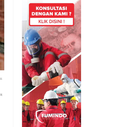
u.
ok