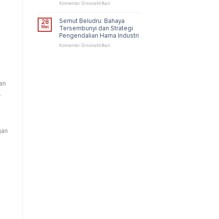
Cepat
pada
Komentar Dinonaktifkan
&
Bahaya
Ampuh
Memelihara
Semut Beludru: Bahaya
28
Kucing:
Mei
Tersembunyi dan Strategi
Risiko
Pengendalian Hama Industri
dan
Cara
pada
Komentar Dinonaktifkan
Aman
Semut
Merawat
Beludru:
Kucing
Bahaya
di
Tersembunyi
Lingkungan
dan
an
Rumah
Strategi
,
Pengendalian
Hama
Industri
gan
u