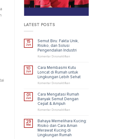
ta
n
LATEST POSTS
Semut Biru: Fakta Unik,
15
Jun
Risiko, dan Solusi
Pengendalian Industri
pada
Komentar Dinonaktifkan
Semut
Biru:
Cara Membasmi Kutu
10
Fakta
Jun
Loncat di Rumah untuk
Unik,
Lingkungan Lebih Sehat
Risiko,
tai
dan
pada
Komentar Dinonaktifkan
Solusi
Cara
Pengendalian
Membasmi
Cara Mengatasi Rumah
01
Industri
Kutu
Jun
Banyak Semut Dengan
Loncat
Cepat & Ampuh
l
di
Rumah
pada
Komentar Dinonaktifkan
untuk
Cara
Lingkungan
Mengatasi
Bahaya Memelihara Kucing:
29
Lebih
Rumah
Mei
Risiko dan Cara Aman
Sehat
Banyak
Merawat Kucing di
Semut
Lingkungan Rumah
Dengan