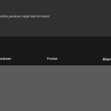
ntuk jawaban cepat dari tim kami!
usahaan
Produk
Ala
Tentang Kami
Fumigasi
Jl. R
Kara
Hubungi Kami
Pengendalian Hama
Berita Terbaru
Pengendalian Rayap