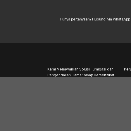
Punya pertanyaan? Hubungi via WhatsApp u
Kami Menawarkan Solusi Fumigasi dan
Per
Pengendalian Hama/Rayap Bersertifikat
yang berfokus pada Akar Masalah ,
Bukan Hanya Gejala.