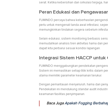
serat. Ketika kebersihan dan sirkulasi terjaga,
Peran Edukasi dan Pengawasan
FUMINDO percaya bahwa keberhasilan pengendalia
perlu untuk mengenali tanda awal infestasi, seper
memungkinkan tindakan segera sebelum infesta
Selain edukasi, sistem monitoring berbasis sen
memudahkan analisis tren aktivitas hama dan pe
dapat kita perbarui sesuai kondisi lapangan.
Integrasi Sistem HACCP untuk
FUMINDO menggabungkan pendekatan pengendalia
Sistem ini memastikan setiap titik kritis dalam p
utama memiliki parameter keamanan terukur.
Dengan pemantauan menyeluruh, hama dan penyak
Pendekatan ini mendukung standar audit industri
keamanan fasilitas penyimpanan.
Baca Juga
Apakah Fogging Berbaha