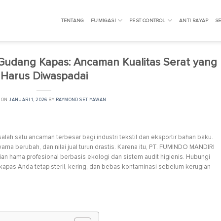
TENTANG
FUMIGASI
PEST CONTROL
ANTI RAYAP
SE
Gudang Kapas: Ancaman Kualitas Serat yang
Harus Diwaspadai
 ON
JANUARI 1, 2026
BY
RAYMOND SETIYAWAN
ah satu ancaman terbesar bagi industri tekstil dan eksportir bahan baku.
warna berubah, dan nilai jual turun drastis. Karena itu, PT. FUMINDO MANDIRI
 hama profesional berbasis ekologi dan sistem audit higienis. Hubungi
pas Anda tetap steril, kering, dan bebas kontaminasi sebelum kerugian