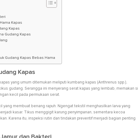
teri
i Hama Kapas
dang Kapas
ma Gudang Kapas
dang
n
s
untuk Gudang Kapas Bebas Hama
udang Kapas
kapas yang umum ditemukan meliputi kumbang kapas (Anthrenus spp.),
dan tikus gudang. Serangga ini menyerang serat kapas yang lembab, memakan s
ngan kecil pada permukaan serat.
 yang membuat benang rapuh. Ngengat tekstil menghasilkan larva yang
enjadi kasar. Tikus menggigit karung penyimpanan, sementara kecoa
an. Karena itu, inspeksi rutin dan tindakan preventif menjadi bagian penting
Jamur dan Bakteri