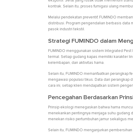
eksportir. Serat yang rusak tidak memenuhi sta
kontrak. Selain itu, proses fumigasi ulang mem
Melalui pendekatan preventif, FUMINDO membantu 
distribusi. Program pengendalian berbasis data 
pasok industri tekstil.
Strategi FUMINDO dalam Meng
FUMINDO menggunakan sistem Integrated Pest M
termal. Setiap gudang kapas memiliki karakter li
kelembapan, dan aktivitas hama.
Selain itu, FUMINDO memanfaatkan perangkap fe
mengawasi populasi tikus. Data dari perangkap di
cara ini, setiap klien mendapatkan sistem pengen
Pencegahan Berdasarkan Prins
Prinsip ekologi menegaskan bahwa hama muncul
menekankan pentingnya menjaga suhu gudang di 
menekan risiko pertumbuhan jamur sekaligus me
Selain itu, FUMINDO menganjurkan pembersihan 