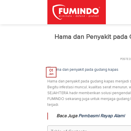
Skip
to
content
Hama dan Penyakit pada 
POSTED
01
Jan
Hama dan penyakit pada gudang kapas menjadi sal
Begitu infestasi muncul, kualitas serat menurun, 
SEJAHTERA hadir memberikan solusi pengendalian
FUMINDO sekarang juga untuk menjaga gudang ka
terjadi.
Baca Juga
Pembasmi Rayap Alami