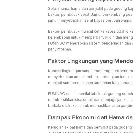
Selain hama, hama dan penyakit pada gudang kapas
bakteri pembusuk serat. Jamur berkembang pesat
jamur menyebabkan serat kapas berubah warna, m
Bakteri pembusuk muncul ketika kapas tidak d
kelembaban untuk memperbanyak diri dan mengha
FUMINDO menerapkan sistem pengeringan dan ven
penyimpanan.
Faktor Lingkungan yang Mendo
Kondisi lingkungan sangat memengaruhi perkemb
menyebabkan udara lembap, sedangkan tumpukan k
menjadi sumber makanan tambahan bagi serangg
FUMINDO selalu menilai tata letak gudang sebel
membersihkan sisa serat, dan menjaga jarak antar 
berkala dilakukan untuk memastikan area penyimp
Dampak Ekonomi dari Hama da
Kerugian akibat hama dan penyakit pada gudang k