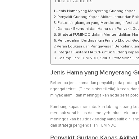
Table of Contents
Jenis Hama yang Menyerang Gudang Kapas
Penyakit Gudang Kapas Akibat Jamur dan Bak
Faktor Lingkungan yang Mendorong Infestas
Dampak Ekonomi dari Hama dan Penyakit Gu
Strategi FUMINDO dalam Mengendalikan Ha
Pencegahan Berdasarkan Prinsip Ekologi Gu
Peran Edukasi dan Pengawasan Berkelanjuta
Integrasi Sistem HACCP untuk Gudang Kapa
Kesimpulan: FUMINDO, Solusi Profesional 
Jenis Hama yang Menyerang G
Beberapa jenis hama dan penyakit pada gudang 
ngengat tekstil (Tineola bisselliella), kecoa, 
minyak alami, dan meninggalkan noda serta poto
Kumbang kapas menimbulkan lubang-lubang kecil
merusak serat halus dan menyebabkan tekstur m
meninggalkan bau tidak sedap yang sulit dihilangk
dari strategi pengendalian FUMINDO.
Penyakit Gudang Kapas Akibat 