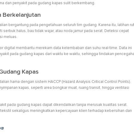
 hama dan penyakit pada gudang kapas sulit berkembang.
 Berkelanjutan
n bergantung pada pengetahuan seluruh tim gudang. Karena itu, latihan rut
ti serbuk halus, bau tidak wajar, atau noda jamur pada serat. Deteksi cepat
si meluas.
sor digital membantu merekam data kelembaban dan suhu real-time. Data ini
nyakit pada gudang kapas dari waktu ke waktu, sehingga tindakan pencegah
 Gudang Kapas
n hama dengan sistem HACCP (Hazard Analysis Critical Control Points).
enyimpanan kapas, seperti area bongkar muat, ruang transit, hingga ventilasi
it pada gudang kapas dapat dikendalikan tanpa merusak kualitas serat.
 tekstil sekaligus meningkatkan kepercayaan klien terhadap kebersihan dan
ya