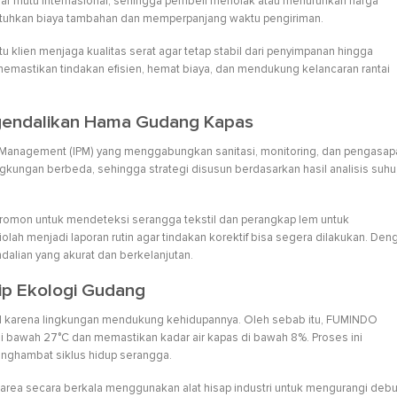
ndar mutu internasional, sehingga pembeli menolak atau menurunkan harga
butuhkan biaya tambahan dan memperpanjang waktu pengiriman.
klien menjaga kualitas serat agar tetap stabil dari penyimpanan hingga
memastikan tindakan efisien, hemat biaya, dan mendukung kelancaran rantai
endalikan Hama Gudang Kapas
anagement (IPM) yang menggabungkan sanitasi, monitoring, dan pengasap
ngkungan berbeda, sehingga strategi disusun berdasarkan hasil analisis suhu
romon untuk mendeteksi serangga tekstil dan perangkap lem untuk
olah menjadi laporan rutin agar tindakan korektif bisa segera dilakukan. Den
dalian yang akurat dan berkelanjutan.
ip Ekologi Gudang
 karena lingkungan mendukung kehidupannya. Oleh sebab itu, FUMINDO
bawah 27°C dan memastikan kadar air kapas di bawah 8%. Proses ini
nghambat siklus hidup serangga.
area secara berkala menggunakan alat hisap industri untuk mengurangi deb