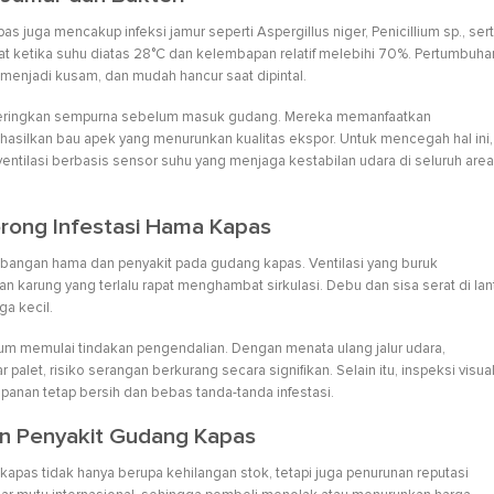
 juga mencakup infeksi jamur seperti Aspergillus niger, Penicillium sp., ser
 ketika suhu diatas 28°C dan kelembapan relatif melebihi 70%. Pertumbuha
enjadi kusam, dan mudah hancur saat dipintal.
ikeringkan sempurna sebelum masuk gudang. Mereka memanfaatkan
silkan bau apek yang menurunkan kualitas ekspor. Untuk mencegah hal ini,
tilasi berbasis sensor suhu yang menjaga kestabilan udara di seluruh area
rong Infestasi Hama Kapas
angan hama dan penyakit pada gudang kapas. Ventilasi yang buruk
arung yang terlalu rapat menghambat sirkulasi. Debu dan sisa serat di lan
a kecil.
um memulai tindakan pengendalian. Dengan menata ulang jalur udara,
palet, risiko serangan berkurang secara signifikan. Selain itu, inspeksi visua
anan tetap bersih dan bebas tanda-tanda infestasi.
n Penyakit Gudang Kapas
apas tidak hanya berupa kehilangan stok, tetapi juga penurunan reputasi