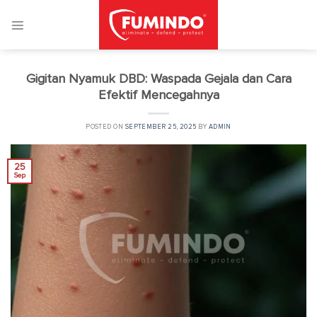
Skip
to
content
Gigitan Nyamuk DBD: Waspada Gejala dan Cara
Efektif Mencegahnya
POSTED ON
SEPTEMBER 25, 2025
BY
ADMIN
25
Sep