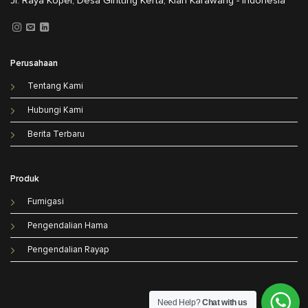
Jl. Raya Kopel, Desa Gintung Kerta, Klari Karawang - Indonesia
Perusahaan
Tentang Kami
Hubungi Kami
Berita Terbaru
Produk
Fumigasi
Pengendalian Hama
Pengendalian Rayap
Need Help?
Chat with us