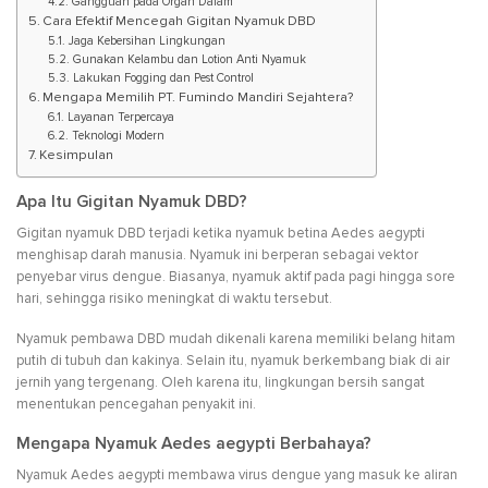
Gangguan pada Organ Dalam
Cara Efektif Mencegah Gigitan Nyamuk DBD
Jaga Kebersihan Lingkungan
Gunakan Kelambu dan Lotion Anti Nyamuk
Lakukan Fogging dan Pest Control
Mengapa Memilih PT. Fumindo Mandiri Sejahtera?
Layanan Terpercaya
Teknologi Modern
Kesimpulan
Apa Itu Gigitan Nyamuk DBD?
Gigitan nyamuk DBD terjadi ketika nyamuk betina Aedes aegypti
menghisap darah manusia. Nyamuk ini berperan sebagai vektor
penyebar virus dengue. Biasanya, nyamuk aktif pada pagi hingga sore
hari, sehingga risiko meningkat di waktu tersebut.
Nyamuk pembawa DBD mudah dikenali karena memiliki belang hitam
putih di tubuh dan kakinya. Selain itu, nyamuk berkembang biak di air
jernih yang tergenang. Oleh karena itu, lingkungan bersih sangat
menentukan pencegahan penyakit ini.
Mengapa Nyamuk Aedes aegypti Berbahaya?
Nyamuk Aedes aegypti membawa virus dengue yang masuk ke aliran