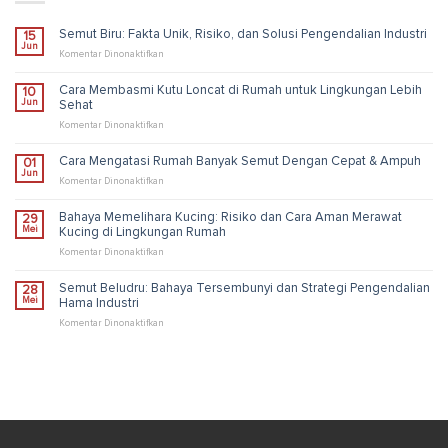
Semut Biru: Fakta Unik, Risiko, dan Solusi Pengendalian Industri
15
Jun
pada
Komentar Dinonaktifkan
Semut
Biru:
Cara Membasmi Kutu Loncat di Rumah untuk Lingkungan Lebih
10
Fakta
Jun
Sehat
Unik,
Risiko,
pada
Komentar Dinonaktifkan
dan
Cara
Solusi
Membasmi
Cara Mengatasi Rumah Banyak Semut Dengan Cepat & Ampuh
01
Pengendalian
Kutu
Jun
Industri
Loncat
pada
Komentar Dinonaktifkan
di
Cara
Rumah
Mengatasi
Bahaya Memelihara Kucing: Risiko dan Cara Aman Merawat
29
untuk
Rumah
Mei
Kucing di Lingkungan Rumah
Lingkungan
Banyak
Lebih
Semut
pada
Komentar Dinonaktifkan
Sehat
Dengan
Bahaya
Cepat
Memelihara
Semut Beludru: Bahaya Tersembunyi dan Strategi Pengendalian
28
&
Kucing:
Mei
Hama Industri
Ampuh
Risiko
dan
pada
Komentar Dinonaktifkan
Cara
Semut
Aman
Beludru:
Merawat
Bahaya
Kucing
Tersembunyi
di
dan
Lingkungan
Strategi
Rumah
Pengendalian
Hama