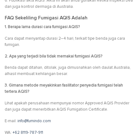
6. Publikasi akta AQIS: Akta ini akan anda gunakan ketika inspeksi bea
dan juga kontrol dermaga di Australia.
FAQ Sekeliling Fumigasi AQIS Adalah
1. Berapa lama durasi cara fumigasi AQIS?
Cara dapat menyantap durasi 2–4 hari, terkait tipe benda juga cara
fumigan.
2. Apa yang terjadi bila tidak memakai fumigasi AQIS?
Benda dapat ditahan, ditolak, juga dimusnahkan oleh daulat Australia,
alhasil membuat kehilangan besar.
3. Gimana metode meyakinkan fasilitator penyedia fumigasi telah
tertera AQIS?
Lihat apakah perusahaan mempunyai nomor Approved AQIS Provider
dan juga dapat menerbitkan AQIS Fumigation Certificate.
E-mail:
info@fumindo.com
WA:
+62 8119-787-911