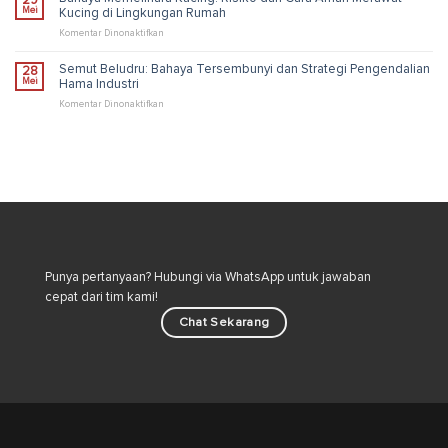
29
untuk
Rumah
Mei
Kucing di Lingkungan Rumah
Lingkungan
Banyak
Lebih
Semut
pada
Komentar Dinonaktifkan
Sehat
Dengan
Bahaya
Cepat
Memelihara
Semut Beludru: Bahaya Tersembunyi dan Strategi Pengendalian
28
&
Kucing:
Mei
Hama Industri
Ampuh
Risiko
dan
pada
Komentar Dinonaktifkan
Cara
Semut
Aman
Beludru:
Merawat
Bahaya
Kucing
Tersembunyi
di
dan
Lingkungan
Strategi
Rumah
Pengendalian
Hama
Industri
Punya pertanyaan? Hubungi via WhatsApp untuk jawaban
cepat dari tim kami!
Chat Sekarang