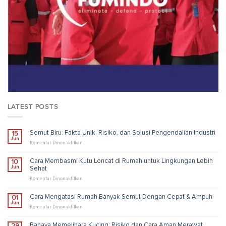
LATEST POSTS
Semut Biru: Fakta Unik, Risiko, dan Solusi Pengendalian Industri
15
Jun
pada
Komentar Dinonaktifkan
Semut
Biru:
Cara Membasmi Kutu Loncat di Rumah untuk Lingkungan Lebih
10
Fakta
Jun
Sehat
Unik,
Risiko,
pada
Komentar Dinonaktifkan
dan
Cara
Solusi
Membasmi
Cara Mengatasi Rumah Banyak Semut Dengan Cepat & Ampuh
01
Pengendalian
Kutu
Jun
Industri
Loncat
pada
Komentar Dinonaktifkan
di
Cara
Rumah
Mengatasi
Bahaya Memelihara Kucing: Risiko dan Cara Aman Merawat