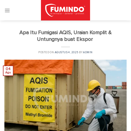
Skip
to
content
Apa Itu Fumigasi AQIS, Uraian Komplit &
Untungnya buat Ekspor
POSTED ON
AGUSTUS 4, 2025
BY
ADMIN
04
Agu