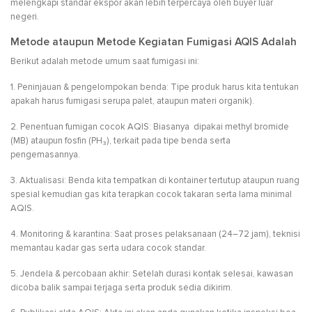
melengkapi standar ekspor akan lebih terpercaya oleh buyer luar
negeri.
Metode ataupun Metode Kegiatan Fumigasi AQIS Adalah
Berikut adalah metode umum saat fumigasi ini:
1. Peninjauan & pengelompokan benda: Tipe produk harus kita tentukan
apakah harus fumigasi serupa palet, ataupun materi organik).
2. Penentuan fumigan cocok AQIS: Biasanya dipakai methyl bromide
(MB) ataupun fosfin (PH₃), terkait pada tipe benda serta
pengemasannya.
3. Aktualisasi: Benda kita tempatkan di kontainer tertutup ataupun ruang
spesial kemudian gas kita terapkan cocok takaran serta lama minimal
AQIS.
4. Monitoring & karantina: Saat proses pelaksanaan (24–72 jam), teknisi
memantau kadar gas serta udara cocok standar.
5. Jendela & percobaan akhir: Setelah durasi kontak selesai, kawasan
dicoba balik sampai terjaga serta produk sedia dikirim.