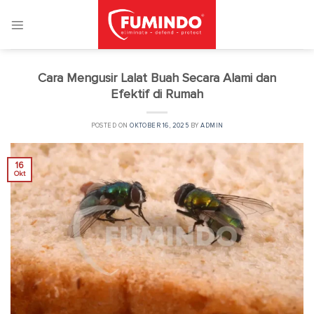
Skip
to
content
Cara Mengusir Lalat Buah Secara Alami dan
Efektif di Rumah
POSTED ON
OKTOBER 16, 2025
BY
ADMIN
16
Okt