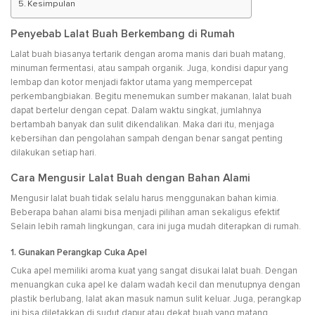
Kesimpulan
Penyebab Lalat Buah Berkembang di Rumah
Lalat buah biasanya tertarik dengan aroma manis dari buah matang,
minuman fermentasi, atau sampah organik. Juga, kondisi dapur yang
lembap dan kotor menjadi faktor utama yang mempercepat
perkembangbiakan. Begitu menemukan sumber makanan, lalat buah
dapat bertelur dengan cepat. Dalam waktu singkat, jumlahnya
bertambah banyak dan sulit dikendalikan. Maka dari itu, menjaga
kebersihan dan pengolahan sampah dengan benar sangat penting
dilakukan setiap hari.
Cara Mengusir Lalat Buah dengan Bahan Alami
Mengusir lalat buah tidak selalu harus menggunakan bahan kimia.
Beberapa bahan alami bisa menjadi pilihan aman sekaligus efektif.
Selain lebih ramah lingkungan, cara ini juga mudah diterapkan di rumah.
1. Gunakan Perangkap Cuka Apel
Cuka apel memiliki aroma kuat yang sangat disukai lalat buah. Dengan
menuangkan cuka apel ke dalam wadah kecil dan menutupnya dengan
plastik berlubang, lalat akan masuk namun sulit keluar. Juga, perangkap
ini bisa diletakkan di sudut dapur atau dekat buah yang matang.