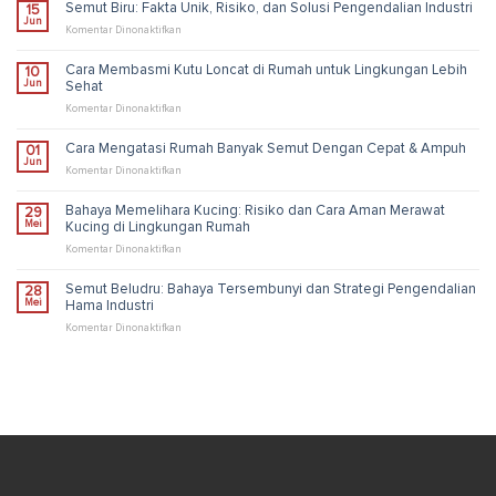
Semut Biru: Fakta Unik, Risiko, dan Solusi Pengendalian Industri
15
Jun
pada
Komentar Dinonaktifkan
Semut
Biru:
Cara Membasmi Kutu Loncat di Rumah untuk Lingkungan Lebih
10
Fakta
Jun
Sehat
Unik,
Risiko,
pada
Komentar Dinonaktifkan
dan
Cara
Solusi
Membasmi
Cara Mengatasi Rumah Banyak Semut Dengan Cepat & Ampuh
01
Pengendalian
Kutu
Jun
Industri
Loncat
pada
Komentar Dinonaktifkan
di
Cara
Rumah
Mengatasi
Bahaya Memelihara Kucing: Risiko dan Cara Aman Merawat
29
untuk
Rumah
Mei
Kucing di Lingkungan Rumah
Lingkungan
Banyak
Lebih
Semut
pada
Komentar Dinonaktifkan
Sehat
Dengan
Bahaya
Cepat
Memelihara
Semut Beludru: Bahaya Tersembunyi dan Strategi Pengendalian
28
&
Kucing:
Mei
Hama Industri
Ampuh
Risiko
dan
pada
Komentar Dinonaktifkan
Cara
Semut
Aman
Beludru:
Merawat
Bahaya
Kucing
Tersembunyi
di
dan
Lingkungan
Strategi
Rumah
Pengendalian
Hama
Industri