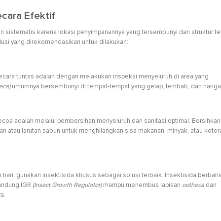
cara Efektif
istematis karena lokasi penyimpanannya yang tersembunyi dan struktur te
solusi yang direkomendasikan untuk dilakukan:
cara tuntas adalah dengan melakukan inspeksi menyeluruh di area yang
eca)
umumnya bersembunyi di tempat-tempat yang gelap, lembab, dan hanga
ecoa adalah melalui pembersihan menyeluruh dan sanitasi optimal. Bersihkan
an atau larutan sabun untuk menghilangkan sisa makanan, minyak, atau kotor
ari, gunakan insektisida khusus sebagai solusi terbaik. Insektisida berbah
gandung IGR
(Insect Growth Regulator)
mampu menembus lapisan
ootheca
dan
ya.