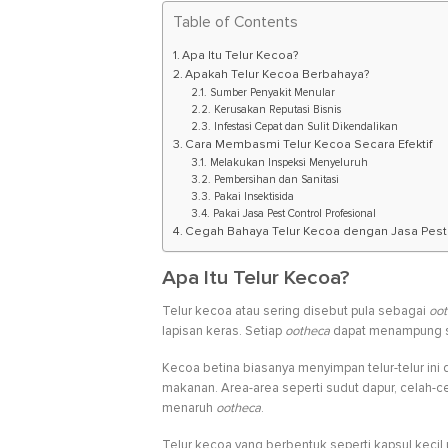
Table of Contents
Apa Itu Telur Kecoa?
Apakah Telur Kecoa Berbahaya?
Sumber Penyakit Menular
Kerusakan Reputasi Bisnis
Infestasi Cepat dan Sulit Dikendalikan
Cara Membasmi Telur Kecoa Secara Efektif
Melakukan Inspeksi Menyeluruh
Pembersihan dan Sanitasi
Pakai Insektisida
Pakai Jasa Pest Control Profesional
Cegah Bahaya Telur Kecoa dengan Jasa Pest
Apa Itu Telur Kecoa?
Telur kecoa atau sering disebut pula sebagai
oo
lapisan keras. Setiap
ootheca
dapat menampung se
Kecoa betina biasanya menyimpan telur-telur in
makanan. Area-area seperti sudut dapur, celah-ce
menaruh
ootheca
.
Telur kecoa yang berbentuk seperti kapsul keci