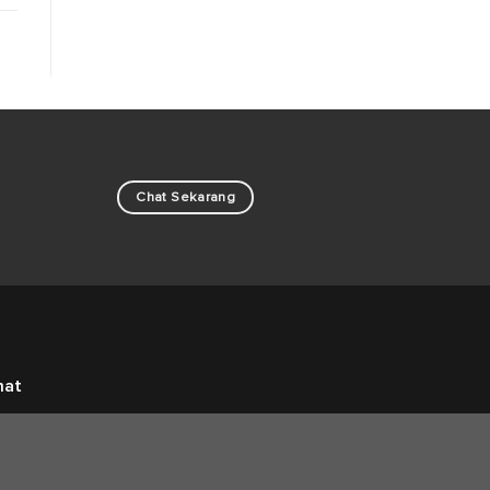
Chat Sekarang
mat
aya Kopel, Desa Gintung Kerta, Klari
wang - Indonesia