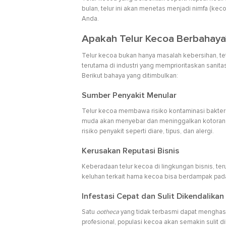
bulan, telur ini akan menetas menjadi nimfa (k
Anda.
Apakah Telur Kecoa Berbahay
Telur kecoa bukan hanya masalah kebersihan, te
terutama di industri yang memprioritaskan sanita
Berikut bahaya yang ditimbulkan:
Sumber Penyakit Menular
Telur kecoa membawa risiko kontaminasi bakteri s
muda akan menyebar dan meninggalkan kotoran s
risiko penyakit seperti diare, tipus, dan alergi.
Kerusakan Reputasi Bisnis
Keberadaan telur kecoa di lingkungan bisnis, te
keluhan terkait hama kecoa bisa berdampak pada
Infestasi Cepat dan Sulit Dikendalikan
Satu
ootheca
yang tidak terbasmi dapat menghasi
profesional, populasi kecoa akan semakin sulit 