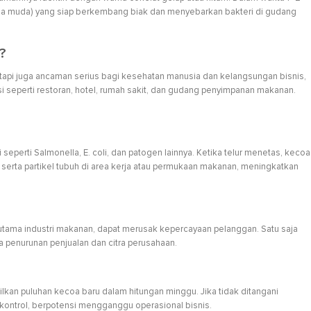
ecoa muda) yang siap berkembang biak dan menyebarkan bakteri di gudang
a?
tapi juga ancaman serius bagi kesehatan manusia dan kelangsungan bisnis,
si seperti restoran, hotel, rumah sakit, dan gudang penyimpanan makanan.
eperti Salmonella, E. coli, dan patogen lainnya. Ketika telur menetas, kecoa
erta partikel tubuh di area kerja atau permukaan makanan, meningkatkan
rutama industri makanan, dapat merusak kepercayaan pelanggan. Satu saja
 penurunan penjualan dan citra perusahaan.
lkan puluhan kecoa baru dalam hitungan minggu. Jika tidak ditangani
dikontrol, berpotensi mengganggu operasional bisnis.