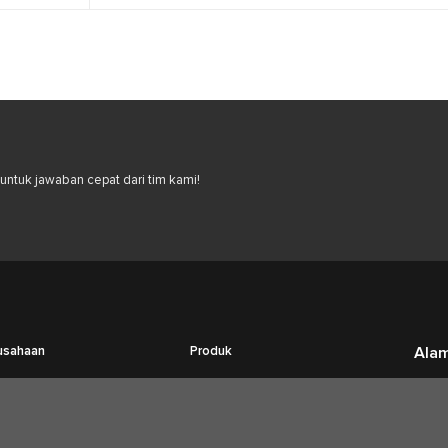
ntuk jawaban cepat dari tim kami!
usahaan
Produk
Ala
Tentang Kami
Fumigasi
Jl. R
Kara
Hubungi Kami
Pengendalian Hama