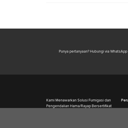
Punya pertanyaan? Hubungi via WhatsApp u
Kami Menawarkan Solusi Fumigasi dan
Per
Pengendalian Hama/Rayap Bersertifikat
yang berfokus pada Akar Masalah ,
Bukan Hanya Gejala.