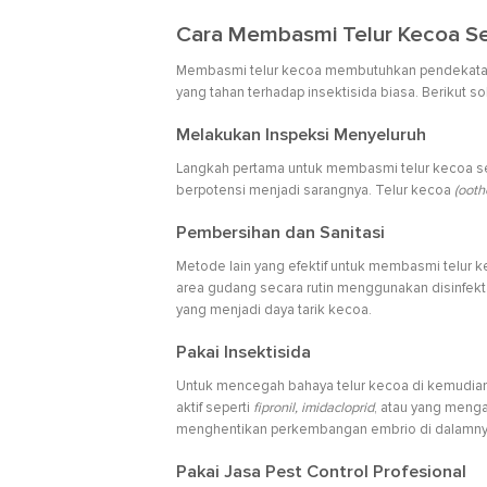
Cara Membasmi Telur Kecoa Se
Membasmi telur kecoa membutuhkan pendekatan s
yang tahan terhadap insektisida biasa. Berikut 
Melakukan Inspeksi Menyeluruh
Langkah pertama untuk membasmi telur kecoa se
berpotensi menjadi sarangnya. Telur kecoa
(ooth
Pembersihan dan Sanitasi
Metode lain yang efektif untuk membasmi telur k
area gudang secara rutin menggunakan disinfekt
yang menjadi daya tarik kecoa.
Pakai Insektisida
Untuk mencegah bahaya telur kecoa di kemudian h
aktif seperti
fipronil, imidacloprid
, atau yang men
menghentikan perkembangan embrio di dalamn
Pakai Jasa Pest Control Profesional