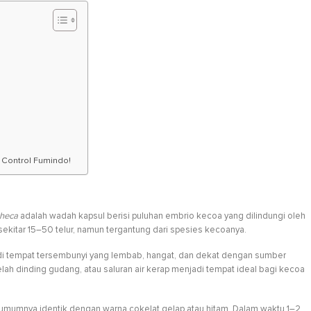
 Control Fumindo!
theca
adalah wadah kapsul berisi puluhan embrio kecoa yang dilindungi oleh
kitar 15–50 telur, namun tergantung dari spesies kecoanya.
i di tempat tersembunyi yang lembab, hangat, dan dekat dengan sumber
lah dinding gudang, atau saluran air kerap menjadi tempat ideal bagi kecoa
l umumnya identik dengan warna cokelat gelap atau hitam. Dalam waktu 1–2