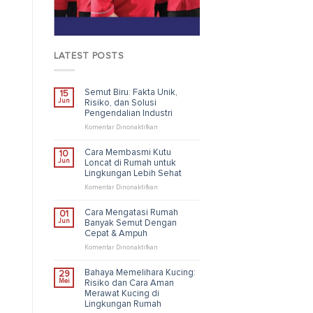
LATEST POSTS
Semut Biru: Fakta Unik,
15
Jun
Risiko, dan Solusi
Pengendalian Industri
pada
Komentar Dinonaktifkan
Semut
Biru:
Cara Membasmi Kutu
10
Fakta
Jun
Loncat di Rumah untuk
Unik,
Lingkungan Lebih Sehat
Risiko,
dan
pada
Komentar Dinonaktifkan
Solusi
Cara
Pengendalian
Membasmi
Cara Mengatasi Rumah
01
Industri
Kutu
Jun
Banyak Semut Dengan
Loncat
Cepat & Ampuh
di
Rumah
pada
Komentar Dinonaktifkan
untuk
Cara
Lingkungan
Mengatasi
Bahaya Memelihara Kucing:
29
Lebih
Rumah
Mei
Risiko dan Cara Aman
Sehat
Banyak
Merawat Kucing di
Semut
Lingkungan Rumah
Dengan