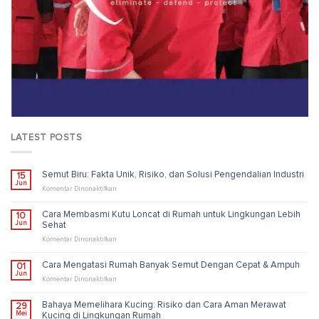
LATEST POSTS
Semut Biru: Fakta Unik, Risiko, dan Solusi Pengendalian Industri
15
Jun
pada
Komentar Dinonaktifkan
Semut
Biru:
Cara Membasmi Kutu Loncat di Rumah untuk Lingkungan Lebih
10
Fakta
Jun
Sehat
Unik,
Risiko,
pada
Komentar Dinonaktifkan
dan
Cara
Solusi
Membasmi
Cara Mengatasi Rumah Banyak Semut Dengan Cepat & Ampuh
01
Pengendalian
Kutu
Jun
Industri
Loncat
pada
Komentar Dinonaktifkan
di
Cara
Rumah
Mengatasi
Bahaya Memelihara Kucing: Risiko dan Cara Aman Merawat
29
untuk
Rumah
Mei
Kucing di Lingkungan Rumah
Lingkungan
Banyak