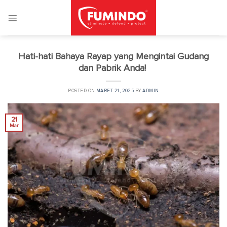
Skip
to
content
Hati-hati Bahaya Rayap yang Mengintai Gudang
dan Pabrik Anda!
POSTED ON
MARET 21, 2025
BY
ADMIN
21
Mar