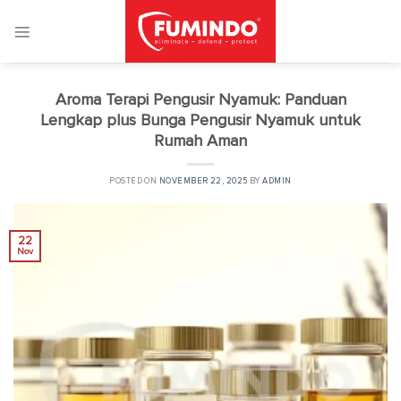
Skip
to
content
Aroma Terapi Pengusir Nyamuk: Panduan
Lengkap plus Bunga Pengusir Nyamuk untuk
Rumah Aman
POSTED ON
NOVEMBER 22, 2025
BY
ADMIN
22
Nov