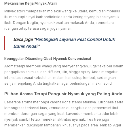
Mekanisme Kerja Minyak Atsiri
Minyak atsiri melepaskan molekul wangi ke udara, kemudian molekul
itu menutupi sinyal karbondioksida serta keringat yang biasa nyamuk
ikuti. Dengan begitu, nyamuk kesulitan melacak Anda, sementara
ruangan tetap terasa segar juga nyaman.
Baca juga “
Pentingkah Layanan Pest Control Untuk
Bisnis Anda?
”
Keunggulan Dibanding Obat Nyamuk Konvensional
Aromaterapi memberi wangi yang menyenangkan, juga fleksibel dalam
pengaplikasian mulai dari diffuser, lilin, hingga spray. Anda mengatur
intensitas sesuai kebutuhan; malam hari cukup lembut, sedangkan
senja menjelang Anda tingkatkan agar perlindungan makin solid.
Pilihan Aroma Terapi Pengusir Nyamuk yang Paling Andal
Beberapa aroma menonjol karena konsistensi efeknya. Citronella serta
lemongrass terkenal luas, kemudian eucalyptus dan peppermint ikut
memberi dorongan segar yang kuat. Lavender membantu tidur lebih
nyenyak sambil tetap menekan aktivitas nyamuk. Tea tree juga
memberikan dukungan tambahan, khususnya pada area lembap. Agar