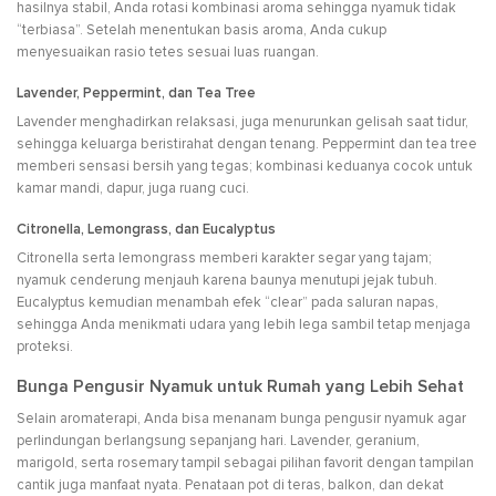
hasilnya stabil, Anda rotasi kombinasi aroma sehingga nyamuk tidak
“terbiasa”. Setelah menentukan basis aroma, Anda cukup
menyesuaikan rasio tetes sesuai luas ruangan.
Lavender, Peppermint, dan Tea Tree
Lavender menghadirkan relaksasi, juga menurunkan gelisah saat tidur,
sehingga keluarga beristirahat dengan tenang. Peppermint dan tea tree
memberi sensasi bersih yang tegas; kombinasi keduanya cocok untuk
kamar mandi, dapur, juga ruang cuci.
Citronella, Lemongrass, dan Eucalyptus
Citronella serta lemongrass memberi karakter segar yang tajam;
nyamuk cenderung menjauh karena baunya menutupi jejak tubuh.
Eucalyptus kemudian menambah efek “clear” pada saluran napas,
sehingga Anda menikmati udara yang lebih lega sambil tetap menjaga
proteksi.
Bunga Pengusir Nyamuk untuk Rumah yang Lebih Sehat
Selain aromaterapi, Anda bisa menanam bunga pengusir nyamuk agar
perlindungan berlangsung sepanjang hari. Lavender, geranium,
marigold, serta rosemary tampil sebagai pilihan favorit dengan tampilan
cantik juga manfaat nyata. Penataan pot di teras, balkon, dan dekat