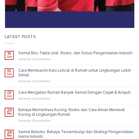
LATEST POSTS
Semut Biru: Fakta Unik, Risiko, dan Solusi Pengendalian Industri
15
Jun
pada
Komentar Dinonaktifkan
Semut
Biru:
Cara Membasmi Kutu Loncat di Rumah untuk Lingkungan Lebih
10
Fakta
Jun
Sehat
Unik,
Risiko,
pada
Komentar Dinonaktifkan
dan
Cara
Solusi
Membasmi
Cara Mengatasi Rumah Banyak Semut Dengan Cepat & Ampuh
01
Pengendalian
Kutu
Jun
Industri
Loncat
pada
Komentar Dinonaktifkan
di
Cara
Rumah
Mengatasi
Bahaya Memelihara Kucing: Risiko dan Cara Aman Merawat
29
untuk
Rumah
Mei
Kucing di Lingkungan Rumah
Lingkungan
Banyak
Lebih
Semut
pada
Komentar Dinonaktifkan
Sehat
Dengan
Bahaya
Cepat
Memelihara
Semut Beludru: Bahaya Tersembunyi dan Strategi Pengendalian
28
&
Kucing:
Mei
Hama Industri
Ampuh
Risiko