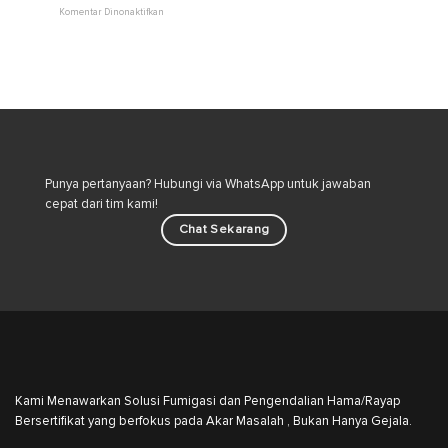
dan
pada
Komentar Dinonaktifkan
Cara
Semut
Aman
Beludru:
Merawat
Bahaya
Kucing
Tersembunyi
di
dan
Lingkungan
Strategi
Rumah
Pengendalian
Hama
Industri
Punya pertanyaan? Hubungi via WhatsApp untuk jawaban
cepat dari tim kami!
Chat Sekarang
Kami Menawarkan Solusi Fumigasi dan Pengendalian Hama/Rayap
Bersertifikat yang berfokus pada Akar Masalah , Bukan Hanya Gejala.