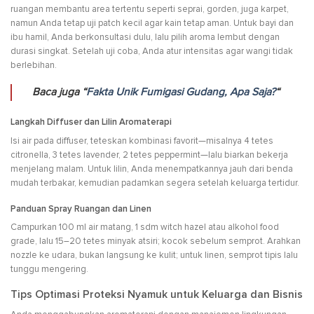
ruangan membantu area tertentu seperti seprai, gorden, juga karpet,
namun Anda tetap uji patch kecil agar kain tetap aman. Untuk bayi dan
ibu hamil, Anda berkonsultasi dulu, lalu pilih aroma lembut dengan
durasi singkat. Setelah uji coba, Anda atur intensitas agar wangi tidak
berlebihan.
Baca juga “
Fakta Unik Fumigasi Gudang, Apa Saja?
“
Langkah Diffuser dan Lilin Aromaterapi
Isi air pada diffuser, teteskan kombinasi favorit—misalnya 4 tetes
citronella, 3 tetes lavender, 2 tetes peppermint—lalu biarkan bekerja
menjelang malam. Untuk lilin, Anda menempatkannya jauh dari benda
mudah terbakar, kemudian padamkan segera setelah keluarga tertidur.
Panduan Spray Ruangan dan Linen
Campurkan 100 ml air matang, 1 sdm witch hazel atau alkohol food
grade, lalu 15–20 tetes minyak atsiri; kocok sebelum semprot. Arahkan
nozzle ke udara, bukan langsung ke kulit; untuk linen, semprot tipis lalu
tunggu mengering.
Tips Optimasi Proteksi Nyamuk untuk Keluarga dan Bisnis