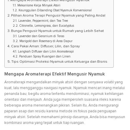
Mengapa Aromaterapi Efektif Mengusir Nyamuk
Mekanisme Kerja Minyak Atsiri
Keunggulan Dibanding Obat Nyamuk Konvensional
Pilihan Aroma Terapi Pengusir Nyamuk yang Paling Andal
Lavender, Peppermint, dan Tea Tree
Citronella, Lemongrass, dan Eucalyptus
Bunga Pengusir Nyamuk untuk Rumah yang Lebih Sehat
Lavender dan Geranium di Teras
Marigold dan Rosemary di Area Dapur
Cara Pakai Aman: Diffuser, Lilin, dan Spray
Langkah Diffuser dan Lilin Aromaterapi
Panduan Spray Ruangan dan Linen
Tips Optimasi Proteksi Nyamuk untuk Keluarga dan Bisnis
Mengapa Aromaterapi Efektif Mengusir Nyamuk
Aromaterapi mengandalkan minyak atsiri dengan senyawa volatil yang
kuat, lalu mengganggu navigasi nyamuk. Nyamuk mencari inang melalui
penanda bau; begitu aroma tertentu mendominasi, nyamuk kehilangan
orientasi dan menjauh. Anda juga memperoleh suasana rileks karena
beberapa aroma menenangkan pikiran. Selain itu, Anda mengurangi
paparan asap dan residu karena metode ini fokus pada penguapan
minyak atsiri. Setelah memahami prinsip dasarnya, Anda bisa menyusun
kombinasi aroma yang tepat untuk tiap ruangan.