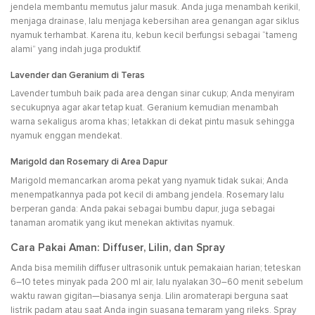
jendela membantu memutus jalur masuk. Anda juga menambah kerikil,
menjaga drainase, lalu menjaga kebersihan area genangan agar siklus
nyamuk terhambat. Karena itu, kebun kecil berfungsi sebagai “tameng
alami” yang indah juga produktif.
Lavender dan Geranium di Teras
Lavender tumbuh baik pada area dengan sinar cukup; Anda menyiram
secukupnya agar akar tetap kuat. Geranium kemudian menambah
warna sekaligus aroma khas; letakkan di dekat pintu masuk sehingga
nyamuk enggan mendekat.
Marigold dan Rosemary di Area Dapur
Marigold memancarkan aroma pekat yang nyamuk tidak sukai; Anda
menempatkannya pada pot kecil di ambang jendela. Rosemary lalu
berperan ganda: Anda pakai sebagai bumbu dapur, juga sebagai
tanaman aromatik yang ikut menekan aktivitas nyamuk.
Cara Pakai Aman: Diffuser, Lilin, dan Spray
Anda bisa memilih diffuser ultrasonik untuk pemakaian harian; teteskan
6–10 tetes minyak pada 200 ml air, lalu nyalakan 30–60 menit sebelum
waktu rawan gigitan—biasanya senja. Lilin aromaterapi berguna saat
listrik padam atau saat Anda ingin suasana temaram yang rileks. Spray